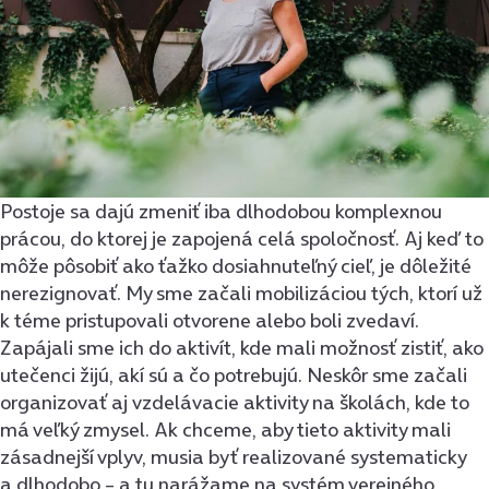
Postoje sa dajú zmeniť iba dlhodobou komplexnou
prácou, do ktorej je zapojená celá spoločnosť. Aj keď to
môže pôsobiť ako ťažko dosiahnuteľný cieľ, je dôležité
nerezignovať. My sme začali mobilizáciou tých, ktorí už
k téme pristupovali otvorene alebo boli zvedaví.
Zapájali sme ich do aktivít, kde mali možnosť zistiť, ako
utečenci žijú, akí sú a čo potrebujú. Neskôr sme začali
organizovať aj vzdelávacie aktivity na školách, kde to
má veľký zmysel. Ak chceme, aby tieto aktivity mali
zásadnejší vplyv, musia byť realizované systematicky
a dlhodobo – a tu narážame na systém verejného