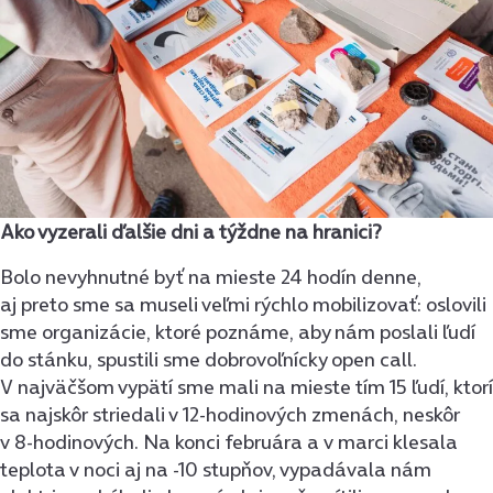
Ako vyzerali ďalšie dni a týždne na hranici?
Bolo nevyhnutné byť na mieste 24 hodín denne,
aj preto sme sa museli veľmi rýchlo mobilizovať: oslovili
sme organizácie, ktoré poznáme, aby nám poslali ľudí
do stánku, spustili sme dobrovoľnícky open call.
V najväčšom vypätí sme mali na mieste tím 15 ľudí, ktorí
sa najskôr striedali v 12-hodinových zmenách, neskôr
v 8-hodinových. Na konci februára a v marci klesala
teplota v noci aj na -10 stupňov, vypadávala nám