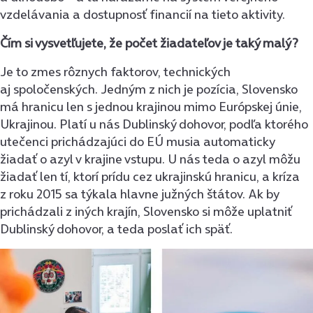
vzdelávania a dostupnosť financií na tieto aktivity.
Čím si vysvetľujete, že počet žiadateľov je taký malý?
Je to zmes rôznych faktorov, technických
aj spoločenských. Jedným z nich je pozícia, Slovensko
má hranicu len s jednou krajinou mimo Európskej únie,
Ukrajinou. Platí u nás Dublinský dohovor, podľa ktorého
utečenci prichádzajúci do EÚ musia automaticky
žiadať o azyl v krajine vstupu. U nás teda o azyl môžu
žiadať len tí, ktorí prídu cez ukrajinskú hranicu, a kríza
z roku 2015 sa týkala hlavne južných štátov. Ak by
prichádzali z iných krajín, Slovensko si môže uplatniť
Dublinský dohovor, a teda poslať ich späť.