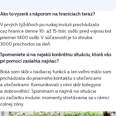
Ako to vyzerá s náporom na hraniciach teraz?
V prvých týždňoch po ruskej invázii prechádzalo
cez hranice denne 10- až 15-tisíc osôb, pred vojnou bol
priemer 1400 osôb. V súčasnosti je to zhruba
3000 prechodov za deň.
Spomeniete si na nejakú konkrétnu situáciu, ktorá vás
pri pomoci zasiahla najviac?
Bola som skôr v riadiacej funkcii a len veľmi málo som
prichádzala do priameho kontaktu s utečencami
a utečenkami. Komunikovali s nimi skôr kolegyne
a dobrovoľníci. Spomínam si najmä na situácie
zo začiatku invázie: momenty stretávania sa v rámci
colnej zóny.