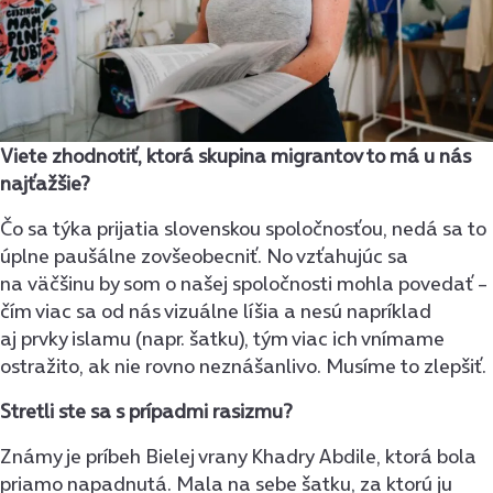
Viete zhodnotiť, ktorá skupina migrantov to má u nás
najťažšie?
Čo sa týka prijatia slovenskou spoločnosťou, nedá sa to
úplne paušálne zovšeobecniť. No vzťahujúc sa
na väčšinu by som o našej spoločnosti mohla povedať –
čím viac sa od nás vizuálne líšia a nesú napríklad
aj prvky islamu (napr. šatku), tým viac ich vnímame
ostražito, ak nie rovno neznášanlivo. Musíme to zlepšiť.
Stretli ste sa s prípadmi rasizmu?
Známy je príbeh Bielej vrany Khadry Abdile, ktorá bola
priamo napadnutá. Mala na sebe šatku, za ktorú ju