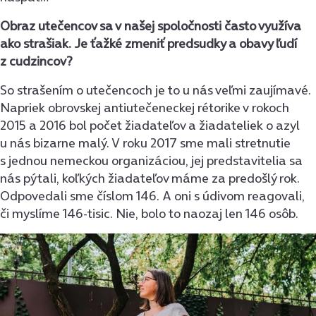
Obraz utečencov sa v našej spoločnosti často využíva
ako strašiak. Je ťažké zmeniť predsudky a obavy ľudí
z cudzincov?
So strašením o utečencoch je to u nás veľmi zaujímavé.
Napriek obrovskej antiutečeneckej rétorike v rokoch
2015 a 2016 bol počet žiadateľov a žiadateliek o azyl
u nás bizarne malý. V roku 2017 sme mali stretnutie
s jednou nemeckou organizáciou, jej predstavitelia sa
nás pýtali, koľkých žiadateľov máme za predošlý rok.
Odpovedali sme číslom 146. A oni s údivom reagovali,
či myslíme 146-tisic. Nie, bolo to naozaj len 146 osôb.