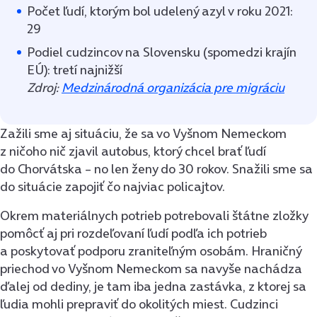
Počet ľudí, ktorým bol udelený azyl v roku 2021:
29
Podiel cudzincov na Slovensku (spomedzi krajín
EÚ): tretí najnižší
Zdroj:
Medzinárodná organizácia pre migráciu
Zažili sme aj situáciu, že sa vo Vyšnom Nemeckom
z ničoho nič zjavil autobus, ktorý chcel brať ľudí
do Chorvátska – no len ženy do 30 rokov. Snažili sme sa
do situácie zapojiť čo najviac policajtov.
Okrem materiálnych potrieb potrebovali štátne zložky
pomôcť aj pri rozdeľovaní ľudí podľa ich potrieb
a poskytovať podporu zraniteľným osobám. Hraničný
priechod vo Vyšnom Nemeckom sa navyše nachádza
ďalej od dediny, je tam iba jedna zastávka, z ktorej sa
ľudia mohli prepraviť do okolitých miest. Cudzinci