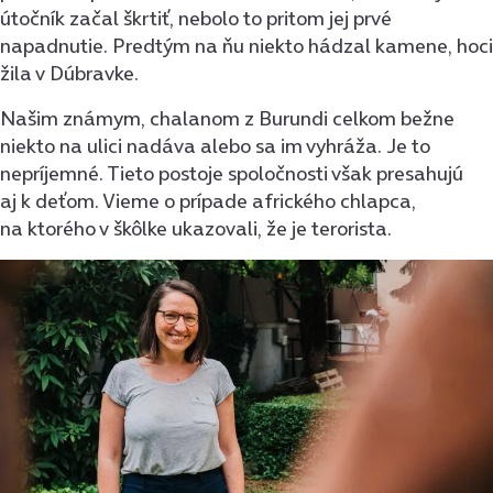
útočník začal škrtiť, nebolo to pritom jej prvé
napadnutie. Predtým na ňu niekto hádzal kamene, hoci
žila v Dúbravke.
Našim známym, chalanom z Burundi celkom bežne
niekto na ulici nadáva alebo sa im vyhráža. Je to
nepríjemné. Tieto postoje spoločnosti však presahujú
aj k deťom. Vieme o prípade afrického chlapca,
na ktorého v škôlke ukazovali, že je terorista.