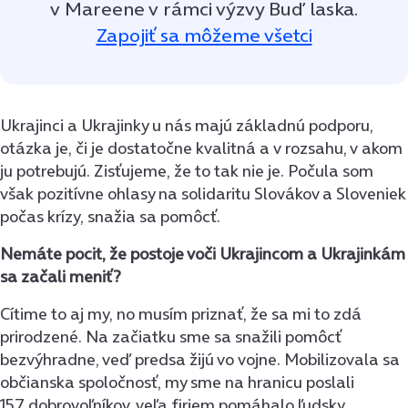
v Mareene v rámci výzvy Buď laska.
Zapojiť sa môžeme všetci
Ukrajinci a Ukrajinky u nás majú základnú podporu,
otázka je, či je dostatočne kvalitná a v rozsahu, v akom
ju potrebujú. Zisťujeme, že to tak nie je. Počula som
však pozitívne ohlasy na solidaritu Slovákov a Sloveniek
počas krízy, snažia sa pomôcť.
Nemáte pocit, že postoje voči Ukrajincom a Ukrajinkám
sa začali meniť?
Cítime to aj my, no musím priznať, že sa mi to zdá
prirodzené. Na začiatku sme sa snažili pomôcť
bezvýhradne, veď predsa žijú vo vojne. Mobilizovala sa
občianska spoločnosť, my sme na hranicu poslali
157 dobrovoľníkov, veľa firiem pomáhalo ľudsky,