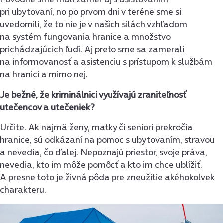
pri ubytovaní, no po prvom dni v teréne sme si
uvedomili, že to nie je v našich silách vzhľadom
na systém fungovania hranice a množstvo
prichádzajúcich ľudí. Aj preto sme sa zamerali
na informovanosť a asistenciu s prístupom k službám
na hranici a mimo nej.
Je bežné, že kriminálnici využívajú zraniteľnosť
utečencov a utečeniek?
Určite. Ak najmä ženy, matky či seniori prekročia
hranice, sú odkázaní na pomoc s ubytovaním, stravou
a nevedia, čo ďalej. Nepoznajú priestor, svoje práva,
nevedia, kto im môže pomôcť a kto im chce ublížiť.
A presne toto je živná pôda pre zneužitie akéhokolvek
charakteru.