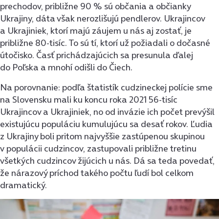
prechodov, približne 90 % sú občania a občianky
Ukrajiny, dáta však nerozlišujú pendlerov. Ukrajincov
a Ukrajiniek, ktorí majú záujem u nás aj zostať, je
približne 80-tisíc. To sú tí, ktorí už požiadali o dočasné
útočisko. Časť prichádzajúcich sa presunula ďalej
do Poľska a mnohí odišli do Čiech.
Na porovnanie: podľa štatistík cudzineckej polície sme
na Slovensku mali ku koncu roka 2021 56-tisíc
Ukrajincov a Ukrajiniek, no od invázie ich počet prevýšil
existujúcu populáciu kumulujúcu sa desať rokov. Ľudia
z Ukrajiny boli pritom najvyššie zastúpenou skupinou
v populácii cudzincov, zastupovali približne tretinu
všetkých cudzincov žijúcich u nás. Dá sa teda povedať,
že nárazový príchod takého počtu ľudí bol celkom
dramatický.