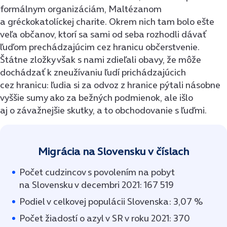
formálnym organizáciám, Maltézanom
a gréckokatolíckej charite. Okrem nich tam bolo ešte
veľa občanov, ktorí sa sami od seba rozhodli dávať
ľuďom prechádzajúcim cez hranicu občerstvenie.
Štátne zložky však s nami zdieľali obavy, že môže
dochádzať k zneužívaniu ľudí prichádzajúcich
cez hranicu: ľudia si za odvoz z hranice pýtali násobne
vyššie sumy ako za bežných podmienok, ale išlo
aj o závažnejšie skutky, a to obchodovanie s ľuďmi.
Migrácia na Slovensku v číslach
Počet cudzincov s povolením na pobyt
na Slovensku v decembri 2021: 167 519
Podiel v celkovej populácii Slovenska: 3,07 %
Počet žiadostí o azyl v SR v roku 2021: 370