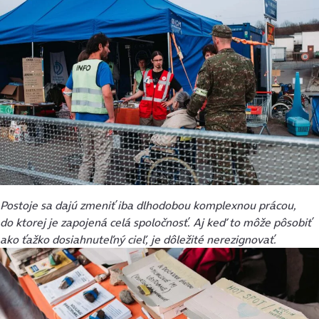
Postoje sa dajú zmeniť iba dlhodobou komplexnou prácou,
do ktorej je zapojená celá spoločnosť. Aj keď to môže pôsobiť
ako ťažko dosiahnuteľný cieľ, je dôležité nerezignovať.