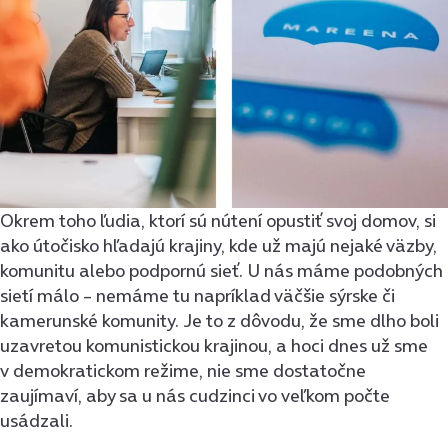
Okrem toho ľudia, ktorí sú nútení opustiť svoj domov, si
ako útočisko hľadajú krajiny, kde už majú nejaké väzby,
komunitu alebo podpornú sieť. U nás máme podobných
sietí málo – nemáme tu napríklad väčšie sýrske či
kamerunské komunity. Je to z dôvodu, že sme dlho boli
uzavretou komunistickou krajinou, a hoci dnes už sme
v demokratickom režime, nie sme dostatočne
zaujímaví, aby sa u nás cudzinci vo veľkom počte
usádzali.