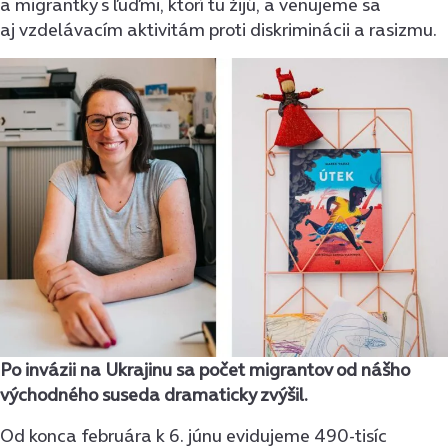
a migrantky s ľuďmi, ktorí tu žijú, a venujeme sa
aj vzdelávacím aktivitám proti diskriminácii a rasizmu.
Po invázii na Ukrajinu sa počet migrantov od nášho
východného suseda dramaticky zvýšil.
Od konca februára k 6. júnu evidujeme 490-tisíc