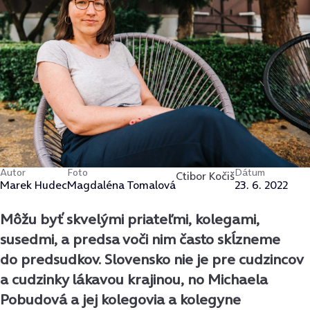
Autor
Foto
Dátum
Ctibor Kočiš
Marek Hudec
Magdaléna Tomalová
23. 6. 2022
Môžu byť skvelými priateľmi, kolegami,
susedmi, a predsa voči nim často skĺzneme
do predsudkov. Slovensko nie je pre cudzincov
a cudzinky lákavou krajinou, no Michaela
Pobudová a jej kolegovia a kolegyne