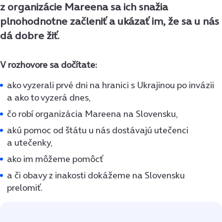
z organizácie Mareena sa ich snažia
plnohodnotne začleniť a ukázať im, že sa u nás
dá dobre žiť.
V rozhovore sa dočítate:
ako vyzerali prvé dni na hranici s Ukrajinou po invázii
a ako to vyzerá dnes,
čo robí organizácia Mareena na Slovensku,
akú pomoc od štátu u nás dostávajú utečenci
a utečenky,
ako im môžeme pomôcť
a či obavy z inakosti dokážeme na Slovensku
prelomiť.