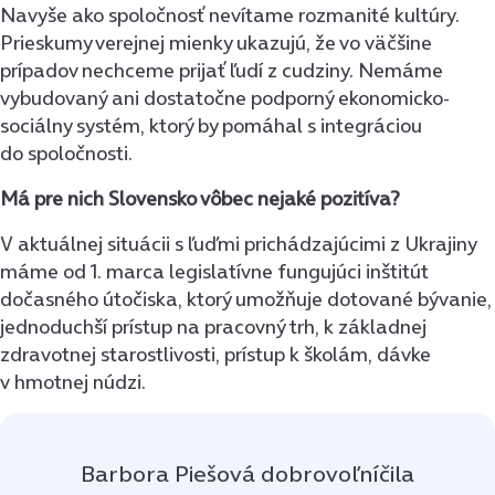
Navyše ako spoločnosť nevítame rozmanité kultúry.
Prieskumy verejnej mienky ukazujú, že vo väčšine
prípadov nechceme prijať ľudí z cudziny. Nemáme
vybudovaný ani dostatočne podporný ekonomicko-
sociálny systém, ktorý by pomáhal s integráciou
do spoločnosti.
Má pre nich Slovensko vôbec nejaké pozitíva?
V aktuálnej situácii s ľuďmi prichádzajúcimi z Ukrajiny
máme od 1. marca legislatívne fungujúci inštitút
dočasného útočiska, ktorý umožňuje dotované bývanie,
jednoduchší prístup na pracovný trh, k základnej
zdravotnej starostlivosti, prístup k školám, dávke
v hmotnej núdzi.
Barbora Piešová dobrovoľníčila