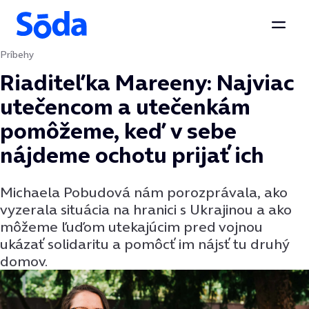
Otvor
Príbehy
Preskočiť na obsah
Riaditeľka Mareeny: Najviac
utečencom a utečenkám
pomôžeme, keď v sebe
nájdeme ochotu prijať ich
Michaela Pobudová nám porozprávala, ako
vyzerala situácia na hranici s Ukrajinou a ako
môžeme ľuďom utekajúcim pred vojnou
ukázať solidaritu a pomôcť im nájsť tu druhý
domov.