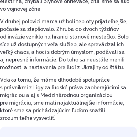
elektrina, chýbali plynové ohrievače, cítili sme sa ako
vo vojnovej zóne.
V druhej polovici marca už boli teploty prijateľnejšie,
počasie sa zlepšovalo. Zhruba do dvoch týždňov
od invázie vzniklo na hranici stanové mestečko. Bolo
síce už dostupných veľa služieb, ale sprevádzal ich
veľký chaos, a hoci s dobrým úmyslom, podávali sa
aj nepresné informácie. Do toho sa neustále menili
možnosti a nastavenia pre ľudí z Ukrajiny od štátu.
Vďaka tomu, že máme dlhodobé spolupráce
s právnikmi z Ligy za ľudské práva zaoberajúcimi sa
migráciou a aj s Medzinárodnou organizáciou
pre migráciu, sme mali najaktuálnejšie informácie,
ktoré sme sa prichádzajúcim ľuďom snažili
zrozumiteľne vysvetliť.