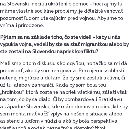
na Slovensku necítili ukrátení o pomoc – hoci aj my tu
máme vlastné sociálne problémy, je dôležité venovať
pozornosť ľuďom utekajúcim pred vojnou. Aby sme to
vnímali prirodzene.
Pýtam sa na základe toho, čo ste videli
–
keby u nás
vypukla vojna, vedeli by ste sa stať migrantkou alebo by
ste zostali na Slovensku napriek konfliktu?
Mali sme o tom diskusiu s kolegyňou, no ťažko sa mi dá
predvídať, ako by som reagovala. Pracujeme v oblasti
nútenej migrácie a dúfam, že by sme zostali aktívni, či
už tu, alebo v zahraničí. Rada by som bola tou
„hrdinkou“, ktorá zostane napriek všetkému, záleží však
na tom, čo by sa dialo. Či by bombardovali Bratislavu
a západné Slovensko, kde mám domov a rodinu, kde by
som mohla mať väčší vplyv na riešenie situácie alebo
asistenciu ľuďom v núdzi a aká by bola perspektíva
viesť aspoň ako-tak bezpečný a dôstojný život