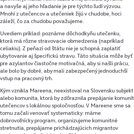
a navyše aj jeho hľadanie je pre týchto ľudí výzvou.
Mnohí z utečencov a utečeniek žijú v chudobe, hoci
záleží, čo za chudobu považujeme.
Uvediem príklad: poznáme dôchodkyňu utečenku,
ktorá má rôzne stravovacie obmedzenia (napríklad
celiakiu). Z peňazí od štátu nie je schopná zaplatiť
ubytovanie aj špecifickú stravu. Táto situácia môže byť
pre azylantov čiastočne motivačná, aby si našli prácu,
ale bolo by dobré, aby mali zabezpečený jednoduchší
vstup na pracovný trh.
Kým vznikla Mareena, neexistoval na Slovensku subjekt
alebo komunita, ktorá by zdôraznila prepájanie komunít
utečencov s lokálnou spoločnosťou. V Mareene sme sa
tomu začali venovať systematicky: máme
dobrovoľnícky program, organizujeme komunitné
stretnutia, prepájame prichádzajúcich migrantov