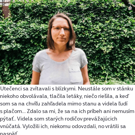
Utečenci sa zvítavali s blízkymi. Neustále som v stánku
niekoho obvolávala, tlačila letáky, niečo riešila, a keď
som sa na chvíľu zahľadela mimo stanu a videla ľudí
s plačom… Zdalo sa mi, že sa na ich príbeh ani nemusím
pýtať.. Videla som starých rodičov prevážajúcich
vnúčatá. Vyložili ich, niekomu odovzdali, no vrátili sa
naspäť…