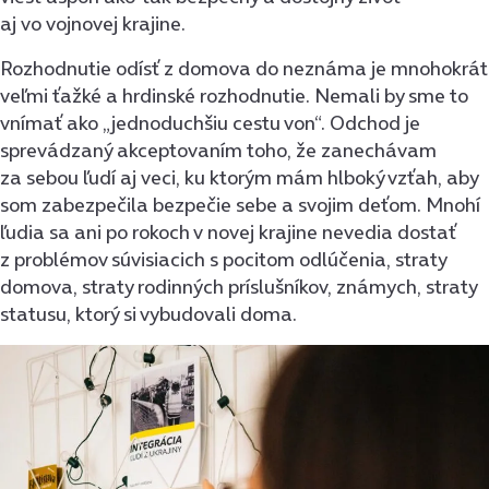
aj vo vojnovej krajine.
Rozhodnutie odísť z domova do neznáma je mnohokrát
veľmi ťažké a hrdinské rozhodnutie. Nemali by sme to
vnímať ako „jednoduchšiu cestu von“. Odchod je
sprevádzaný akceptovaním toho, že zanechávam
za sebou ľudí aj veci, ku ktorým mám hlboký vzťah, aby
som zabezpečila bezpečie sebe a svojim deťom. Mnohí
ľudia sa ani po rokoch v novej krajine nevedia dostať
z problémov súvisiacich s pocitom odlúčenia, straty
domova, straty rodinných príslušníkov, známych, straty
statusu, ktorý si vybudovali doma.