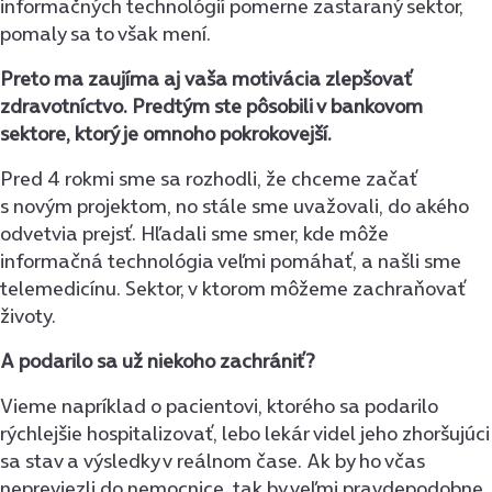
informačných technológií pomerne zastaraný sektor,
pomaly sa to však mení.
Preto ma zaujíma aj vaša motivácia zlepšovať
zdravotníctvo. Predtým ste pôsobili v bankovom
sektore, ktorý je omnoho pokrokovejší.
Pred 4 rokmi sme sa rozhodli, že chceme začať
s novým projektom, no stále sme uvažovali, do akého
odvetvia prejsť. Hľadali sme smer, kde môže
informačná technológia veľmi pomáhať, a našli sme
telemedicínu. Sektor, v ktorom môžeme zachraňovať
životy.
A podarilo sa už niekoho zachrániť?
Vieme napríklad o pacientovi, ktorého sa podarilo
rýchlejšie hospitalizovať, lebo lekár videl jeho zhoršujúci
sa stav a výsledky v reálnom čase. Ak by ho včas
nepreviezli do nemocnice, tak by veľmi pravdepodobne