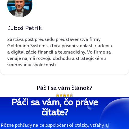
Ľuboš Petrík
Zastáva post predsedu predstavenstva firmy
Goldmann Systems, ktorá pôsobí v oblasti riadenia
a digitalizácie financií a telemedicíny. Vo firme sa
venuje najmä rozvoju obchodu a strategickému
smerovaniu spoločnosti.
Páčil sa vám článok?
Páči sa vám, čo práve
čítate?
Rôzne pohľady na celospoločenské otázky, vzťahy aj