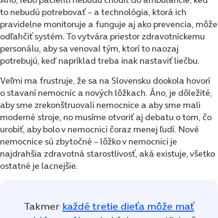
to nebudú potrebovať – a technológia, ktorá ich
pravidelne monitoruje a funguje aj ako prevencia, môže
odľahčiť systém. To vytvára priestor zdravotníckemu
personálu, aby sa venoval tým, ktorí to naozaj
potrebujú, keď napríklad treba inak nastaviť liečbu.
Veľmi ma frustruje, že sa na Slovensku dookola hovorí
o stavaní nemocníc a nových lôžkach. Áno, je dôležité,
aby sme zrekonštruovali nemocnice a aby sme mali
moderné stroje, no musíme otvoriť aj debatu o tom, čo
urobiť, aby bolo v nemocnici čoraz menej ľudí. Nové
nemocnice sú zbytočné – lôžko v nemocnici je
najdrahšia zdravotná starostlivosť, aká existuje, všetko
ostatné je lacnejšie.
Takmer
každé tretie dieťa môže mať