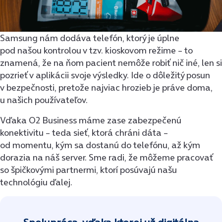
Samsung nám dodáva telefón, ktorý je úplne
pod našou kontrolou v tzv. kioskovom režime – to
znamená, že na ňom pacient nemôže robiť nič iné, len si
pozrieť v aplikácii svoje výsledky. Ide o dôležitý posun
v bezpečnosti, pretože najviac hrozieb je práve doma,
u našich používateľov.
Vďaka O2 Business máme zase zabezpečenú
konektivitu – teda sieť, ktorá chráni dáta –
od momentu, kým sa dostanú do telefónu, až kým
dorazia na náš server. Sme radi, že môžeme pracovať
so špičkovými partnermi, ktorí posúvajú našu
technológiu ďalej.