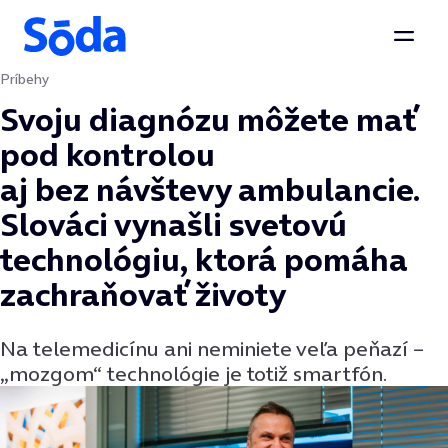
Otvor
Príbehy
Preskočiť na obsah
Svoju diagnózu môžete mať
pod kontrolou
aj bez návštevy ambulancie.
Slováci vynašli svetovú
technológiu, ktorá pomáha
zachraňovať životy
Na telemedicínu ani neminiete veľa peňazí –
„mozgom“ technológie je totiž smartfón.