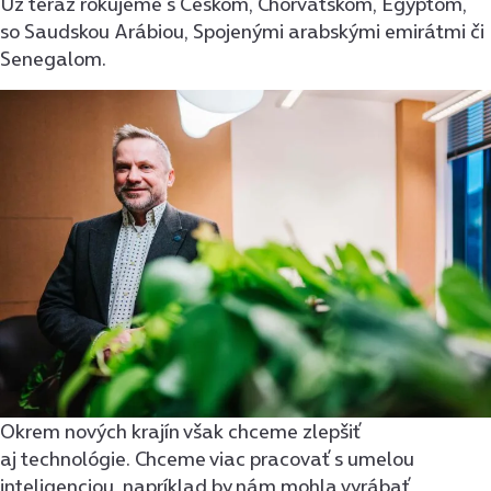
Už teraz rokujeme s Českom, Chorvátskom, Egyptom,
so Saudskou Arábiou, Spojenými arabskými emirátmi či
Senegalom.
Okrem nových krajín však chceme zlepšiť
aj technológie. Chceme viac pracovať s umelou
inteligenciou, napríklad by nám mohla vyrábať