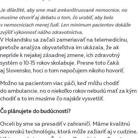
Je dôležité, aby sme mali zrekonštruované nemocnice, no
musíme otvoriť aj debatu o tom, čo urobiť, aby bolo
v nemocniciach menej ľudí. Len minimum pacientov dokáže
zvýšiť výkonnosť nášho zdravotníctva.
V Holandsku sa začali zameriavať na telemedicínu,
pretože analýza obyvateľstva im ukázala, že ak
nepríde k nejakej zásadnej zmene, ich zdravotný
systém o 10-15 rokov skolabuje. Presne toto čaká
aj Slovensko, hoci o tom nepočujem nikoho hovoriť.
Možno sa pacientom viac páči, keď môžu chodiť
do ambulancie, no o niekoľko rokov nebudú mať za kým
chodiť a to im musíme čo najskôr vysvetliť.
Čo plánujete do budúcnosti?
Chceli by sme sa presadiť v zahraničí. Máme kvalitnú
slovenskú technológiu, ktorá môže zažiariť aj v cudzine.