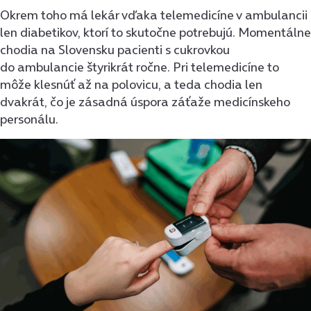
Okrem toho má lekár vďaka telemedicíne v ambulancii
len diabetikov, ktorí to skutočne potrebujú. Momentálne
chodia na Slovensku pacienti s cukrovkou
do ambulancie štyrikrát ročne. Pri telemedicíne to
môže klesnúť až na polovicu, a teda chodia len
dvakrát, čo je zásadná úspora záťaže medicínskeho
personálu.