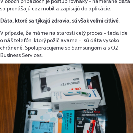
V oboch prípadoch je postup rovnaký – namerané dáta
sa prenášajú cez mobil a zapisujú do aplikácie.
Dáta, ktoré sa týkajú zdravia, sú však veľmi citlivé.
V prípade, že máme na starosti celý proces – teda ide
o náš telefón, ktorý požičiavame –, sú dáta vysoko
chránené. Spolupracujeme so Samsungom a s O2
Business Services.