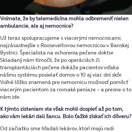
Vnímate, že by telemedicína mohla odbremeniť nielen
ambulancie, ale aj nemocnice?
Už teraz spolupracujeme s viacerými nemocnicami,
najzásadnejšie s Rooseveltovou nemocnicou v Banskej
Bystrici. Špecialista na ochorenia pečene doktor
Skladaný nám tlmočil, že po operáciách či
transplantáciách pečene dokáže pacientov vďaka
nášmu systému posielať domov o 10 aj viac dní skôr.
Voľné lôžko znamená pre nemocnicu možnosť pomôcť
viacerým pacientom za rovnaké peniaze – a presne o to
nám ide.
K týmto zisteniam ste však mohli dospieť až po tom,
ako vám lekári dali šancu. Bolo ťažké získať ich dôveru?
Od začiatku sme hľadali lekárov, ktorí majú radi