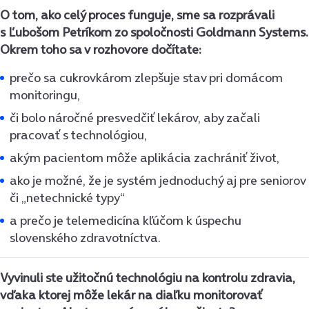
O tom, ako celý proces funguje, sme sa rozprávali
s Ľubošom Petríkom zo spoločnosti Goldmann Systems.
Okrem toho sa v rozhovore dočítate:
prečo sa cukrovkárom zlepšuje stav pri domácom
monitoringu,
či bolo náročné presvedčiť lekárov, aby začali
pracovať s technológiou,
akým pacientom môže aplikácia zachrániť život,
ako je možné, že je systém jednoduchý aj pre seniorov
či „netechnické typy“
a prečo je telemedicína kľúčom k úspechu
slovenského zdravotníctva.
Vyvinuli ste užitočnú technológiu na kontrolu zdravia,
vďaka ktorej môže lekár na diaľku monitorovať