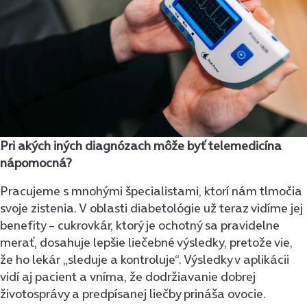
Pri akých iných diagnózach môže byť telemedicína
nápomocná?
Pracujeme s mnohými špecialistami, ktorí nám tlmočia
svoje zistenia. V oblasti diabetológie už teraz vidíme jej
benefity – cukrovkár, ktorý je ochotný sa pravidelne
merať, dosahuje lepšie liečebné výsledky, pretože vie,
že ho lekár „sleduje a kontroluje“. Výsledky v aplikácii
vidí aj pacient a vníma, že dodržiavanie dobrej
životosprávy a predpísanej liečby prináša ovocie.