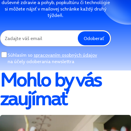
duševné zdravie a pohyb, popkultúru či technológie
si môžete nájsť v mailovej schránke každý druhý
týždeň.
Odoberať
Súhlasím so
spracovaním osobných údajov
na účely odoberania newslettra
Mohlo by vás
zaujímať