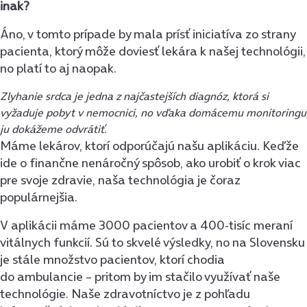
inak?
Áno, v tomto prípade by mala prísť iniciatíva zo strany
pacienta, ktorý môže doviesť lekára k našej technológii,
no platí to aj naopak.
Zlyhanie srdca je jedna z najčastejších diagnóz, ktorá si
vyžaduje pobyt v nemocnici, no vďaka domácemu monitoringu
ju dokážeme odvrátiť.
Máme lekárov, ktorí odporúčajú našu aplikáciu. Keďže
ide o finančne nenáročný spôsob, ako urobiť o krok viac
pre svoje zdravie, naša technológia je čoraz
populárnejšia.
V aplikácii máme 3000 pacientov a 400-tisíc meraní
vitálnych funkcií. Sú to skvelé výsledky, no na Slovensku
je stále množstvo pacientov, ktorí chodia
do ambulancie – pritom by im stačilo využívať naše
technológie. Naše zdravotníctvo je z pohľadu