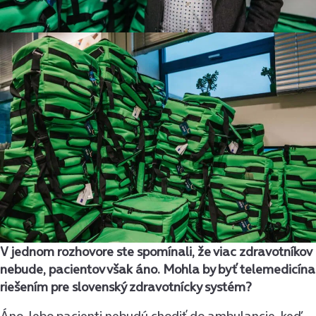
V jednom rozhovore ste spomínali, že viac zdravotníkov
nebude, pacientov však áno. Mohla by byť telemedicína
riešením pre slovenský zdravotnícky systém?
Áno, lebo pacienti nebudú chodiť do ambulancie, keď