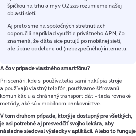
špičkou na trhu a my v O2 zas rozumieme našej
oblasti sietí.
Aj preto sme na spoločných stretnutiach
odporučili napríklad využitie privátneho APN, čo
znamená, že dáta síce putujú po mobilnej sieti,
ale úplne oddelene od (nebezpečného) internetu.
A čo v prípade vlastného smartfónu?
Pri scenári, kde si používatelia sami nakúpia stroje
a používajú vlastný telefón, používame šifrovanú
komunikáciu a chránený transport dát – teda rovnaké
metódy, aké sú v mobilnom bankovníctve.
V tom druhom prípade, ktorý je dostupný pre všetkých,
je asi potrebné aj presvedčiť svojho lekára, aby
následne sledoval výsledky v aplikácii. Alebo to funguje