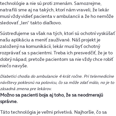
technológie a nie sú proti zmenám. Samozrejme,
natrafili sme aj na takých, ktorí nám vraveli, že lekár
musí vždy vidieť pacienta v ambulancii a že ho nemôže
sledovať „len“ takto diaľkovo.
Sústreďujeme sa však na tých, ktorí sú ochotní vyskúšať
našu aplikáciu a meniť zaužívané. Náš projekt je
založený na komunikácii, lekár musí byť ochotný
rozprávať sa s pacientmi. Treba ich presvedčiť, že je to
dobrý nápad, pretože pacientom sa nie vždy chce robiť
niečo navyše.
Diabetici chodia do ambulancie 4-krát ročne. Pri telemedicíne
návštevy poklesnú na polovicu, čo sa môže zdať málo, no je to
zásadná zmena pre lekárov.
Možno sa pacienti boja aj toho, že sa neodmerajú
správne.
Táto technológia je veľmi prívetivá. Najhoršie, čo sa