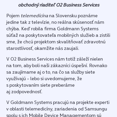
obchodný riaditeľ O2 Business Services
Pojem
telemedícína
na Slovensku poznáme
jedine tak z televízie, no reálna skúsenosť nám
chýba. Keď robila firma Goldmann Systems
súťaž na poskytovateľa mobilných služieb a zistili
sme, že chcú projektom skvalitňovať zdravotnú
starostlivosť, okamžite nás zaujali.
V O2 Business Services nám totiž záleží nielen
na tom, aby boli naši zákazníci úspešní. Rovnako
sa zaujímame aj o to, na čo sa služby siete
využívajú – lebo si uvedomujeme, že
s poskytovaním siete preberáme
aj zodpovednosť.
V Goldmann Systems pracujú na projekte experti
v oblasti telemedicíny, zariadenia od Samsungu
spolu s ich Mobile Device Managementom sú