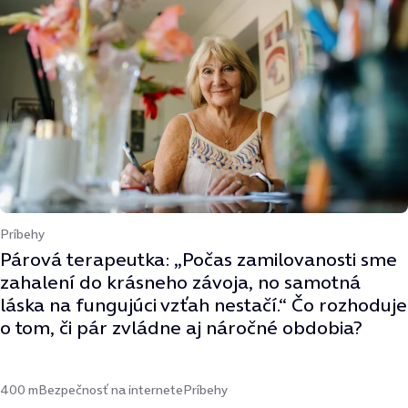
Príbehy
Párová terapeutka: „Počas zamilovanosti sme
zahalení do krásneho závoja, no samotná
láska na fungujúci vzťah nestačí.“ Čo rozhoduje
o tom, či pár zvládne aj náročné obdobia?
400 m
Bezpečnosť na internete
Príbehy