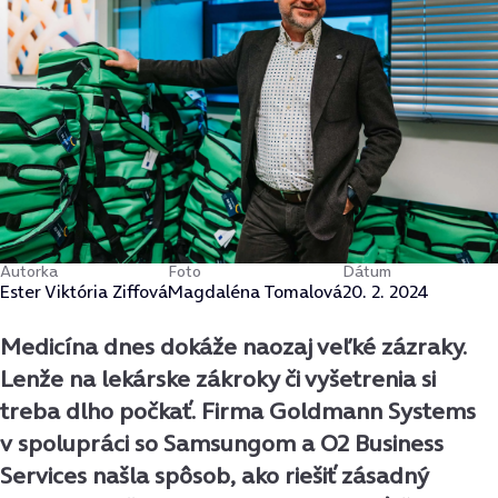
Autorka
Foto
Dátum
Ester Viktória Ziffová
Magdaléna Tomalová
20. 2. 2024
Medicína dnes dokáže naozaj veľké zázraky.
Lenže na lekárske zákroky či vyšetrenia si
treba dlho počkať. Firma Goldmann Systems
v spolupráci so Samsungom a O2 Business
Services našla spôsob, ako riešiť zásadný