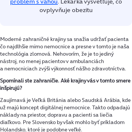
problém s váhou
. Lekárka vysvetľuje, čo
ovplyvňuje obezitu
Moderné zahraničné krajiny sa snažia udržať pacienta
čo najdlhšie mimo nemocnice a presne v tomto je naša
technológia zlomová. Nehovorím, že je to jediný
nástroj, no menej pacientov v ambulanciách
a nemocniciach zvýši výkonnosť nášho zdravotníctva.
Spomínali ste zahraničie. Aké krajiny vás v tomto smere
inšpirujú?
Zaujímavá je Veľká Británia alebo Saudská Arábia, kde
už majú koncept digitálnej nemocnice. Takto odpadajú
náklady na priestor, dopravu a pacienti sa liečia
diaľkovo. Pre Slovensko by však mohlo byť príkladom
Holandsko, ktoré je podobne veľké.