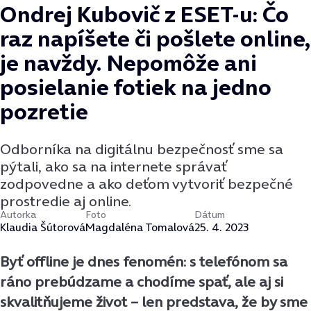
Ondrej Kubovič z ESET-u: Čo
raz napíšete či pošlete online,
je navždy. Nepomôže ani
posielanie fotiek na jedno
pozretie
Odborníka na digitálnu bezpečnosť sme sa
pýtali, ako sa na internete správať
zodpovedne a ako deťom vytvoriť bezpečné
prostredie aj online.
Autorka
Foto
Dátum
Klaudia Šútorová
Magdaléna Tomalová
25. 4. 2023
Byť offline je dnes fenomén: s telefónom sa
ráno prebúdzame a chodíme spať, ale aj si
skvalitňujeme život – len predstava, že by sme