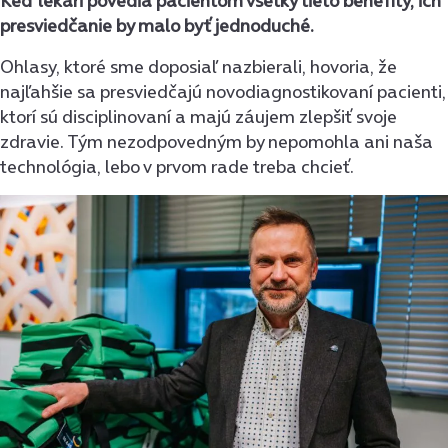
Keď lekári povedia pacientom všetky tieto benefity, ich
presviedčanie by malo byť jednoduché.
Ohlasy, ktoré sme doposiaľ nazbierali, hovoria, že
najľahšie sa presviedčajú novodiagnostikovaní pacienti,
ktorí sú disciplinovaní a majú záujem zlepšiť svoje
zdravie. Tým nezodpovedným by nepomohla ani naša
technológia, lebo v prvom rade treba chcieť.