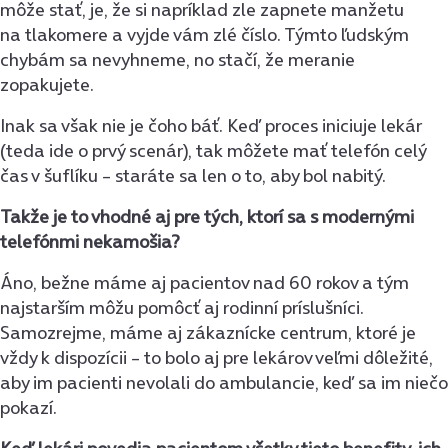
môže stať, je, že si napríklad zle zapnete manžetu
na tlakomere a vyjde vám zlé číslo. Týmto ľudským
chybám sa nevyhneme, no stačí, že meranie
zopakujete.
Inak sa však nie je čoho báť. Keď proces iniciuje lekár
(teda ide o prvý scenár), tak môžete mať telefón celý
čas v šuflíku – staráte sa len o to, aby bol nabitý.
Takže je to vhodné aj pre tých, ktorí sa s modernými
telefónmi nekamošia?
Áno, bežne máme aj pacientov nad 60 rokov a tým
najstarším môžu pomôcť aj rodinní príslušníci.
Samozrejme, máme aj zákaznícke centrum, ktoré je
vždy k dispozícii – to bolo aj pre lekárov veľmi dôležité,
aby im pacienti nevolali do ambulancie, keď sa im niečo
pokazí.