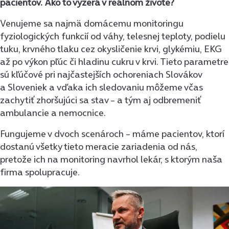
pacientov. Ako to vyzerá v reálnom živote?
Venujeme sa najmä domácemu monitoringu
fyziologických funkcií od váhy, telesnej teploty, podielu
tuku, krvného tlaku cez okysličenie krvi, glykémiu, EKG
až po výkon pľúc či hladinu cukru v krvi. Tieto parametre
sú kľúčové pri najčastejších ochoreniach Slovákov
a Sloveniek a vďaka ich sledovaniu môžeme včas
zachytiť zhoršujúci sa stav – a tým aj odbremeniť
ambulancie a nemocnice.
Fungujeme v dvoch scenároch – máme pacientov, ktorí
dostanú všetky tieto meracie zariadenia od nás,
pretože ich na monitoring navrhol lekár, s ktorým naša
firma spolupracuje.