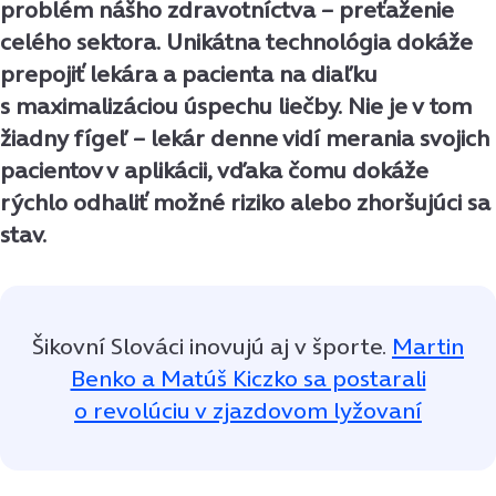
problém nášho zdravotníctva – preťaženie
celého sektora. Unikátna technológia dokáže
prepojiť lekára a pacienta na diaľku
s maximalizáciou úspechu liečby. Nie je v tom
žiadny fígeľ – lekár denne vidí merania svojich
pacientov v aplikácii, vďaka čomu dokáže
rýchlo odhaliť možné riziko alebo zhoršujúci sa
stav.
Šikovní Slováci inovujú aj v športe.
Martin
Benko a Matúš Kiczko sa postarali
o revolúciu v zjazdovom lyžovaní