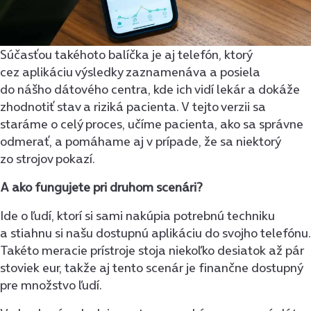
Súčasťou takéhoto balíčka je aj telefón, ktorý
cez aplikáciu výsledky zaznamenáva a posiela
do nášho dátového centra, kde ich vidí lekár a dokáže
zhodnotiť stav a riziká pacienta. V tejto verzii sa
staráme o celý proces, učíme pacienta, ako sa správne
odmerať, a pomáhame aj v prípade, že sa niektorý
zo strojov pokazí.
A ako fungujete pri druhom scenári?
Ide o ľudí, ktorí si sami nakúpia potrebnú techniku
a stiahnu si našu dostupnú aplikáciu do svojho telefónu.
Takéto meracie prístroje stoja niekoľko desiatok až pár
stoviek eur, takže aj tento scenár je finančne dostupný
pre množstvo ľudí.