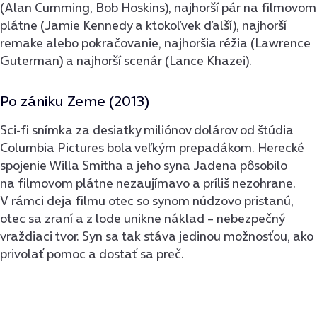
(Alan Cumming, Bob Hoskins), najhorší pár na filmovom
plátne (Jamie Kennedy a ktokoľvek ďalší), najhorší
remake alebo pokračovanie, najhoršia réžia (Lawrence
Guterman) a najhorší scenár (Lance Khazei).
Po zániku Zeme (2013)
Sci-fi snímka za desiatky miliónov dolárov od štúdia
Columbia Pictures bola veľkým prepadákom. Herecké
spojenie Willa Smitha a jeho syna Jadena pôsobilo
na filmovom plátne nezaujímavo a príliš nezohrane.
V rámci deja filmu otec so synom núdzovo pristanú,
otec sa zraní a z lode unikne náklad – nebezpečný
vraždiaci tvor. Syn sa tak stáva jedinou možnosťou, ako
privolať pomoc a dostať sa preč.