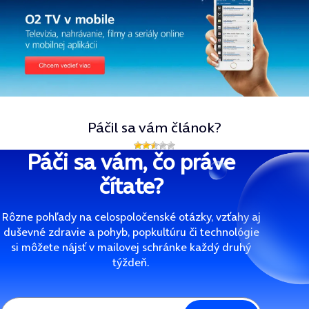
Páčil sa vám článok?
Páči sa vám, čo práve
čítate?
Rôzne pohľady na celospoločenské otázky, vzťahy aj
duševné zdravie a pohyb, popkultúru či technológie
si môžete nájsť v mailovej schránke každý druhý
týždeň.