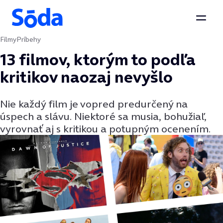
Otvor
Filmy
Príbehy
Preskočiť na obsah
13 filmov, ktorým to podľa
kritikov naozaj nevyšlo
Nie každý film je vopred predurčený na
úspech a slávu. Niektoré sa musia, bohužiaľ,
vyrovnať aj s kritikou a potupným ocenením.