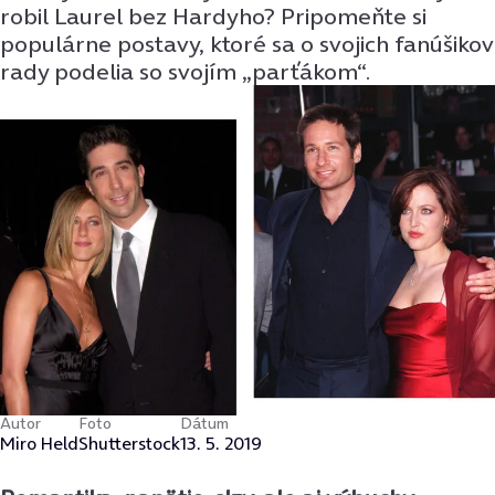
robil Laurel bez Hardyho? Pripomeňte si
populárne postavy, ktoré sa o svojich fanúšikov
rady podelia so svojím „parťákom“.
Autor
Foto
Dátum
Miro Held
Shutterstock
13. 5. 2019