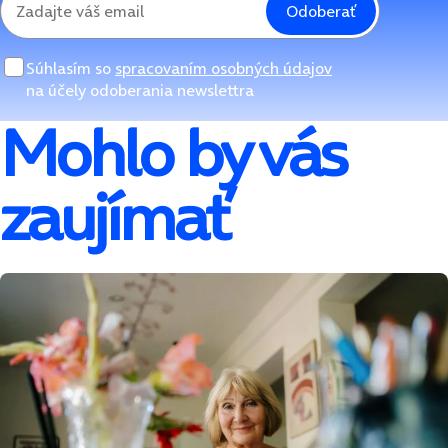
Odoberať
Súhlasím so
spracovaním osobných údajov
na účely odoberania newslettra
Mohlo by vás
zaujímať