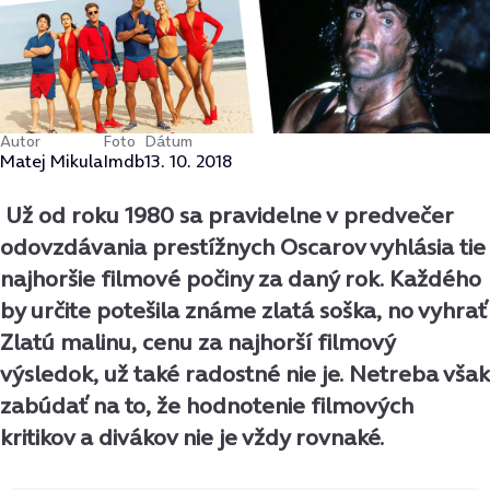
Autor
Foto
Dátum
Matej Mikula
Imdb
13. 10. 2018
Už od roku 1980 sa pravidelne v predvečer
odovzdávania prestížnych Oscarov vyhlásia tie
najhoršie filmové počiny za daný rok. Každého
by určite potešila známe zlatá soška, no vyhrať
Zlatú malinu, cenu za najhorší filmový
výsledok, už také radostné nie je. Netreba však
zabúdať na to, že hodnotenie filmových
kritikov a divákov nie je vždy rovnaké.