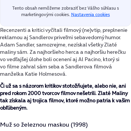
Tento obsah nemôžeme zobraziť bez Vášho súhlasu s
marketingovými cookies.
Nastavenia cookies
Recenzenti a kritici vyčítali filmový (ne)vtip, preplnenie
reklamou aj Sandlerov priveľmi sebavedomý humor.
Adam Sandler, samozrejme, nezískal všetky Zlaté
maliny sám. Za najhoršieho herca a najhoršiu herečku
vo vedľajšej úlohe boli ocenení aj Al Pacino, ktorý si
vo filme zahral sám seba a Sandlerova filmová
manželka Katie Holmesová.
Či už sa s názorom kritikov stotožňujete, alebo nie, ani
pred rokom 2000 tvorcov filmov nešetrili. Zlaté Maliny
tak získala aj trojica filmov, ktoré možno patria k vašim
obľúbeným.
Muž so železnou maskou (1998)