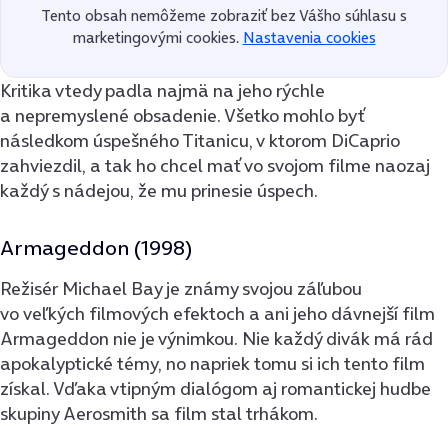
Tento obsah nemôžeme zobraziť bez Vášho súhlasu s
marketingovými cookies.
Nastavenia cookies
Kritika vtedy padla najmä na jeho rýchle
a nepremyslené obsadenie. Všetko mohlo byť
následkom úspešného Titanicu, v ktorom DiCaprio
zahviezdil, a tak ho chcel mať vo svojom filme naozaj
každý s nádejou, že mu prinesie úspech.
Armageddon (1998)
Režisér Michael Bay je známy svojou záľubou
vo veľkých filmových efektoch a ani jeho dávnejší film
Armageddon nie je výnimkou. Nie každý divák má rád
apokalyptické témy, no napriek tomu si ich tento film
získal. Vďaka vtipným dialógom aj romantickej hudbe
skupiny Aerosmith sa film stal trhákom.