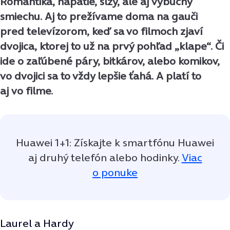
Romantika, napätie, slzy, ale aj výbuchy
smiechu. Aj to prežívame doma na gauči
pred televízorom, keď sa vo filmoch zjaví
dvojica, ktorej to už na prvý pohľad „klape“. Či
ide o zaľúbené páry, bitkárov, alebo komikov,
vo dvojici sa to vždy lepšie ťahá. A platí to
aj vo filme.
Huawei 1+1: Získajte k smartfónu Huawei
aj druhý telefón alebo hodinky.
Viac
o ponuke
Laurel a Hardy