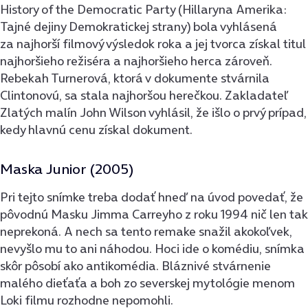
History of the Democratic Party (Hillaryna Amerika:
Tajné dejiny Demokratickej strany) bola vyhlásená
za najhorší filmový výsledok roka a jej tvorca získal titul
najhoršieho režiséra a najhoršieho herca zároveň.
Rebekah Turnerová, ktorá v dokumente stvárnila
Clintonovú, sa stala najhoršou herečkou. Zakladateľ
Zlatých malín John Wilson vyhlásil, že išlo o prvý prípad,
kedy hlavnú cenu získal dokument.
Maska Junior (2005)
Pri tejto snímke treba dodať hneď na úvod povedať, že
pôvodnú Masku Jimma Carreyho z roku 1994 nič len tak
neprekoná. A nech sa tento remake snažil akokoľvek,
nevyšlo mu to ani náhodou. Hoci ide o komédiu, snímka
skôr pôsobí ako antikomédia. Bláznivé stvárnenie
malého dieťaťa a boh zo severskej mytológie menom
Loki filmu rozhodne nepomohli.