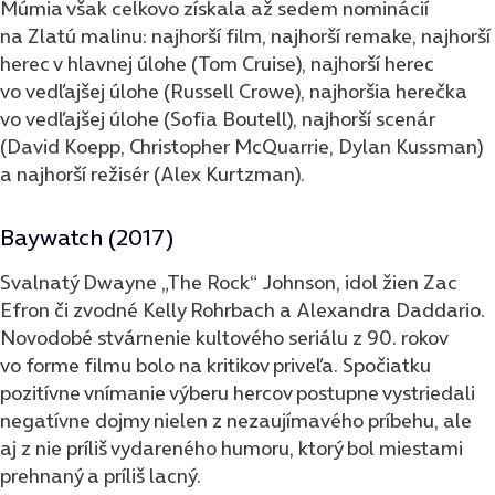
Múmia však celkovo získala až sedem nominácií
na Zlatú malinu: najhorší film, najhorší remake, najhorší
herec v hlavnej úlohe (Tom Cruise), najhorší herec
vo vedľajšej úlohe (Russell Crowe), najhoršia herečka
vo vedľajšej úlohe (Sofia Boutell), najhorší scenár
(David Koepp, Christopher McQuarrie, Dylan Kussman)
a najhorší režisér (Alex Kurtzman).
Baywatch (2017)
Svalnatý Dwayne „The Rock“ Johnson, idol žien Zac
Efron či zvodné Kelly Rohrbach a Alexandra Daddario.
Novodobé stvárnenie kultového seriálu z 90. rokov
vo forme filmu bolo na kritikov priveľa. Spočiatku
pozitívne vnímanie výberu hercov postupne vystriedali
negatívne dojmy nielen z nezaujímavého príbehu, ale
aj z nie príliš vydareného humoru, ktorý bol miestami
prehnaný a príliš lacný.