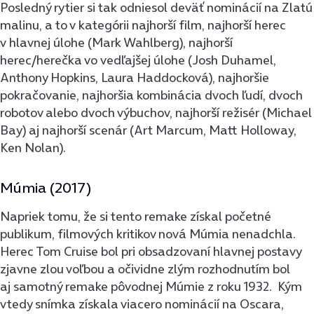
Posledný rytier si tak odniesol deväť nominácií na Zlatú
malinu, a to v kategórii najhorší film, najhorší herec
v hlavnej úlohe (Mark Wahlberg), najhorší
herec/herečka vo vedľajšej úlohe (Josh Duhamel,
Anthony Hopkins, Laura Haddocková), najhoršie
pokračovanie, najhoršia kombinácia dvoch ľudí, dvoch
robotov alebo dvoch výbuchov, najhorší režisér (Michael
Bay) aj najhorší scenár (Art Marcum, Matt Holloway,
Ken Nolan).
Múmia (2017)
Napriek tomu, že si tento remake získal početné
publikum, filmových kritikov nová Múmia nenadchla.
Herec Tom Cruise bol pri obsadzovaní hlavnej postavy
zjavne zlou voľbou a očividne zlým rozhodnutím bol
aj samotný remake pôvodnej Múmie z roku 1932. Kým
vtedy snímka získala viacero nominácií na Oscara,