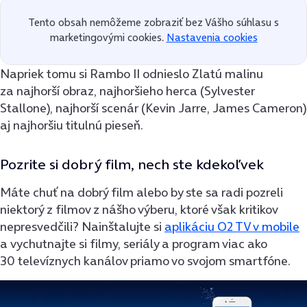
Tento obsah nemôžeme zobraziť bez Vášho súhlasu s
marketingovými cookies.
Nastavenia cookies
Napriek tomu si Rambo II odnieslo Zlatú malinu
za najhorší obraz, najhoršieho herca (Sylvester
Stallone), najhorší scenár (Kevin Jarre, James Cameron)
aj najhoršiu titulnú pieseň.
Pozrite si dobrý film, nech ste kdekoľvek
Máte chuť na dobrý film alebo by ste sa radi pozreli
niektorý z filmov z nášho výberu, ktoré však kritikov
nepresvedčili? Nainštalujte si
aplikáciu O2 TV v mobile
a vychutnajte si filmy, seriály a program viac ako
30 televíznych kanálov priamo vo svojom smartfóne.