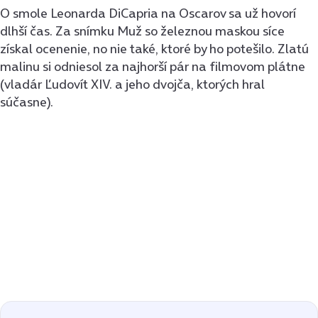
O smole Leonarda DiCapria na Oscarov sa už hovorí
dlhší čas. Za snímku Muž so železnou maskou síce
získal ocenenie, no nie také, ktoré by ho potešilo. Zlatú
malinu si odniesol za najhorší pár na filmovom plátne
(vladár Ľudovít XIV. a jeho dvojča, ktorých hral
súčasne).