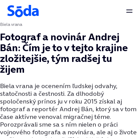
Otv
Biela vrana
Preskočiť na obsah
Fotograf a novinár Andrej
Bán: Čím je to v tejto krajine
zložitejšie, tým radšej tu
žijem
Biela vrana je ocenením ľudskej odvahy,
statočnosti a čestnosti. Za dlhodobý
spoločenský prínos ju v roku 2015 získal aj
fotograf a reportér Andrej Bán, ktorý sa v tom
čase aktívne venoval migračnej téme.
Porozprávali sme sa s ním nielen o práci
vojnového fotografa a novinára, ale aj o živote