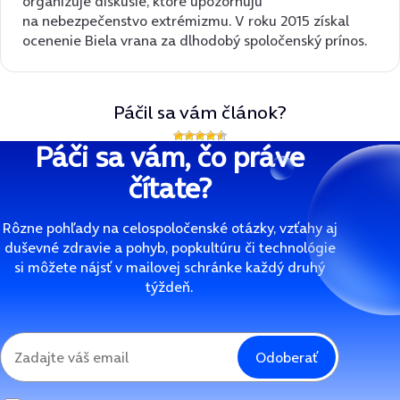
organizuje diskusie, ktoré upozorňujú
na nebezpečenstvo extrémizmu. V roku 2015 získal
ocenenie Biela vrana za dlhodobý spoločenský prínos.
Páčil sa vám článok?
Páči sa vám, čo práve
čítate?
Rôzne pohľady na celospoločenské otázky, vzťahy aj
duševné zdravie a pohyb, popkultúru či technológie
si môžete nájsť v mailovej schránke každý druhý
týždeň.
Odoberať