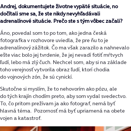
Andrej, dokumentujete životne vypäté situácie, no
dočítali sme sa, že ste nikdy nevyhľadávali
adrenalínové situácie. Prečo ste s tým vôbec začali?
Áno, povedal som to po tom, ako jedna česká
fotografka v rozhovore uviedla, že pre ňu to je
adrenalínový zážitok. Čo ma však zarazilo a nahnevalo
ešte viac bolo jej tvrdenie, že jej nevadí fotiť mŕtvych
ľudí, lebo má zlý čuch. Nechcel som, aby si na základe
toho verejnosť vytvorila obraz ľudí, ktorí chodia
do vojnových zón, že sú cynickí.
Skutočne si myslím, že to nehovorím ako pózu, ale
do tých krajín chodím preto, aby som vydal svedectvo.
To, čo pritom prežívam ja ako fotograf, nemá byť
hlavná téma. Pozornosť má byť upriamená na obete
vojen a katastrof.