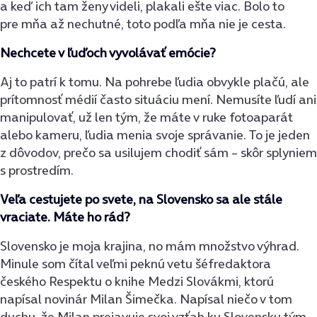
a keď ich tam ženy videli, plakali ešte viac. Bolo to
pre mňa až nechutné, toto podľa mňa nie je cesta.
Nechcete v ľuďoch vyvolávať emócie?
Aj to patrí k tomu. Na pohrebe ľudia obvykle plačú, ale
prítomnosť médií často situáciu mení. Nemusíte ľudí ani
manipulovať, už len tým, že máte v ruke fotoaparát
alebo kameru, ľudia menia svoje správanie. To je jeden
z dôvodov, prečo sa usilujem chodiť sám – skôr splyniem
s prostredím.
Veľa cestujete po svete, na Slovensko sa ale stále
vraciate. Máte ho rád?
Slovensko je moja krajina, no mám množstvo výhrad.
Minule som čítal veľmi peknú vetu šéfredaktora
českého Respektu o knihe Medzi Slovákmi, ktorú
napísal novinár Milan Šimečka. Napísal niečo v tom
duchu, že Milan prejavuje svoj vzťah ku Slovensku tým