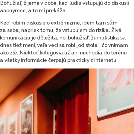
Bohužiaľ, žijeme v dobe, keď ľudia vstupujú do diskusií
anonymne, a to mi prekáža.
Keď robím diskusie o extrémizme, idem tam sám
za seba, napriek tomu, že vstupujem do rizika. Živá
komunikácia je dôležitá, no, bohužiaľ, žurnalistika sa
dnes tiež mení, veľa vecí sa robí „od stola”, čo vnímam
ako zlé. Niektorí kolegovia už ani nechodia do terénu
a všetky informácie čerpajú prakticky z internetu.