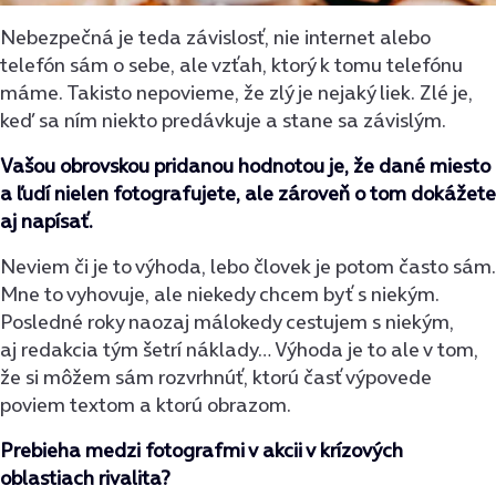
Nebezpečná je teda závislosť, nie internet alebo
telefón sám o sebe, ale vzťah, ktorý k tomu telefónu
máme. Takisto nepovieme, že zlý je nejaký liek. Zlé je,
keď sa ním niekto predávkuje a stane sa závislým.
Vašou obrovskou pridanou hodnotou je, že dané miesto
a ľudí nielen fotografujete, ale zároveň o tom dokážete
aj napísať.
Neviem či je to výhoda, lebo človek je potom často sám.
Mne to vyhovuje, ale niekedy chcem byť s niekým.
Posledné roky naozaj málokedy cestujem s niekým,
aj redakcia tým šetrí náklady… Výhoda je to ale v tom,
že si môžem sám rozvrhnúť, ktorú časť výpovede
poviem textom a ktorú obrazom.
Prebieha medzi fotografmi v akcii v krízových
oblastiach rivalita?