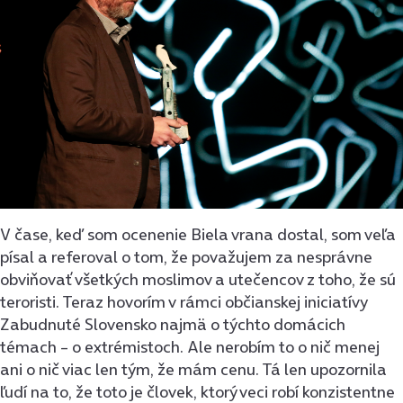
V čase, keď som ocenenie Biela vrana dostal, som veľa
písal a referoval o tom, že považujem za nesprávne
obviňovať všetkých moslimov a utečencov z toho, že sú
teroristi. Teraz hovorím v rámci občianskej iniciatívy
Zabudnuté Slovensko najmä o týchto domácich
témach – o extrémistoch. Ale nerobím to o nič menej
ani o nič viac len tým, že mám cenu. Tá len upozornila
ľudí na to, že toto je človek, ktorý veci robí konzistentne