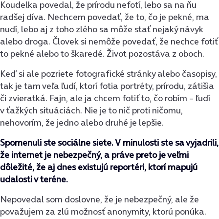
Koudelka povedal, že prírodu nefotí, lebo sa na ňu
radšej díva. Nechcem povedať, že to, čo je pekné, ma
nudí, lebo aj z toho zlého sa môže stať nejaký návyk
alebo droga. Človek si nemôže povedať, že nechce fotiť
to pekné alebo to škaredé. Život pozostáva z oboch.
Keď si ale pozriete fotografické stránky alebo časopisy,
tak je tam veľa ľudí, ktorí fotia portréty, prírodu, zátišia
či zvieratká. Fajn, ale ja chcem fotiť to, čo robím – ľudí
v ťažkých situáciách. Nie je to nič proti ničomu,
nehovorím, že jedno alebo druhé je lepšie.
Spomenuli ste sociálne siete. V minulosti ste sa vyjadrili,
že internet je nebezpečný, a práve preto je veľmi
dôležité, že aj dnes existujú reportéri, ktorí mapujú
udalosti v teréne.
Nepovedal som doslovne, že je nebezpečný, ale že
považujem za zlú možnosť anonymity, ktorú ponúka.