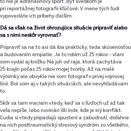
to nie je adrenalínový šport. Byť svedkom je
pri reportážnej fotografii kľúčové. V mene tých ľudí
vypovedáte ich príbehy ďalším.
Dá sa však na život ohrozujúce situácie pripraviť alebo
sa s nimi neskôr vyrovnať?
Pripraviť sa na to asi dá iba prakticky, teda skúsenosťou
a budovaním empatie. Ja to robím už 25 rokov – vlani
som vydal aj knižku Na juh od raja, ktorá zachytáva
25 krajín počas 25 rokov mojej tvorby. Až na malé
výnimky ale obvykle nie som fotograf v prvej vojnovej
línii. Bol som aj v takých situáciách, ale nevyhľadávam
to.
Skôr sa tam vraciam vtedy, keď sa o ľuďoch už až tak
veľa nepíše, lebo novinári išli inde, kde je iný konflikt.
Ľudia si vtedy pripadajú opustení a zabudnutí, doľahne
na nich posttraumatický stresový syndróm zo všetkého,