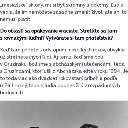
„mesiášske” sklony, musí byť skromný a pokorný. Ľudia
vedia, že im nemôžete zásadne zmeniť život, ale ani to
nemusí platiť.
Do oblastí sa opakovanie vraciate. Stretáte sa tam
s rovnakými ľuďmi? Vytvárate si tam priateľstvá?
Keď tam prídete s odstupom niekoľkých rokov, obvykle
už stretnete iných ľudí. Aj teraz, keď sme boli
v Gruzínsku, boli sme s abcházskymi utečencami, teda
s Gruzíncami, ktorí ušli z Abcházska ešte v roku 1994. Je
to teda viac ako dvadsať rokov starý príbeh a podľa
mňa hrozný, lebo tí ľudia dodnes žijú v rozpadnutých
budovách.