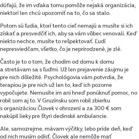
dúfajú, že im vďaka tomu pomôže nejaká organizácia,
niektorí len chcú upozorniť na to, čo sa stalo.
Potom sú ľudia, ktorí tento cieľ nemajú a musíte si ich
získať a presvedčiť ich, aby sa vám vôbec venovali. Keď
niekto nechce, musíte to rešpektovať. Ľudí
nepresviedčam, všetko, čo je neprirodzené, je zlé.
Často je to o tom, že chodím od domu k domu
a stretávam sa s ľuďmi. Už len prejavenie záujmu je
pre nich dôležité. Psychológovia vám potvrdia, že
terapiou je pre nich už len to, keď ich pozorne
vypočujete. Nemusíte im ani hneď ponúknuť pomoc, no
robil som aj to. V Gruzínsku som robil zbierku
s organizáciou Človek v ohrození a za 300 € som
nakúpil lieky pre štyri dedinské ambulancie.
Ale, samozrejme, mávam výčitky, lebo príde deň, keď
od nich musím odísť. Človek ale nemôže mať