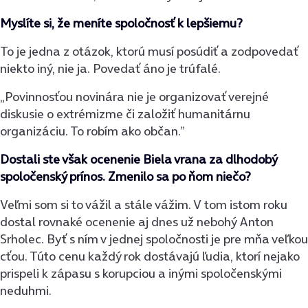
Myslíte si, že meníte spoločnosť k lepšiemu?
To je jedna z otázok, ktorú musí posúdiť a zodpovedať
niekto iný, nie ja. Povedať áno je trúfalé.
„Povinnosťou novinára nie je organizovať verejné
diskusie o extrémizme či založiť humanitárnu
organizáciu. To robím ako občan.”
Dostali ste však ocenenie Biela vrana za dlhodobý
spoločenský prínos. Zmenilo sa po ňom niečo?
Veľmi som si to vážil a stále vážim. V tom istom roku
dostal rovnaké ocenenie aj dnes už nebohý Anton
Srholec. Byť s ním v jednej spoločnosti je pre mňa veľkou
cťou. Túto cenu každý rok dostávajú ľudia, ktorí nejako
prispeli k zápasu s korupciou a inými spoločenskými
neduhmi.