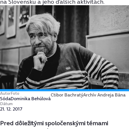
na Slovensku a jeho ďalších aktivitách.
Autor
Foto
Ctibor Bachratý
Archív Andreja Bána
Sóda
Dominika Behúlová
Dátum
21. 12. 2017
Pred dôležitými spoločenskými témami