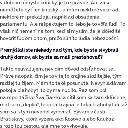
v dobrom úmysle kritický, je to správne. Ale zase
nemôžete byť len kritický. Ja mám niektoré veci rád,
niektoré mi prekážajú, napríklad obsadenie
parlamentu. Ale rešpektujem to, lebo je to vôľa ľudí. To
však nič nemení na tom, keď si myslím, že je dôležité
hovoriť ľuďom o tom, prečo sú títo ľudia nebezpeční.
Premýšľali ste niekedy nad tým, kde by ste si vybrali
druhý domov, ak by ste sa mali presťahovať?
Takto neuvažujem, nevidím dôvod odsťahovať sa.
Práve naopak, čím je to v tejto krajine zložitejšie, tým
radšej tu žijem. Mám to také posunuté. Nevyhľadávam
pokoj a blahobyt, to by ma nudilo. Raz som bol
na reportáži vo Švajčiarsku a cítil som sa tam skľúčene,
mal som „depku”, lebo tá krajina je taká blahobytná, až
som sa s tým nevedel vyrovnať. Bývam v časti
Bratislavy, ktorá vyzerá ako Kosovo alebo Kaukaz
s rozbitou cestou, ale mne to vyhovuje.