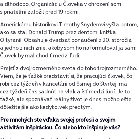
a dlhodobo. Organizáciu Človeka v ohrození som
s priateľmi založil pred 19 rokmi.
Americkému historikovi Timothy Snyderovi vyšla potom,
ako sa stal Donald Trump prezidentom, knižka
O tyranii. Obsahuje dvadsať ponaučení z 20. storočia
a jedno z nich znie, akoby som ho naformuloval ja sám:
Človek by mal chodiť medzi ľudí.
Prejsť z dvojrozmerného sveta do toho trojrozmerného.
Viem, že je ťažké predstaviť si, že pracujúci človek, čo
robí cez týždeň v kancelárii od ôsmej do štvrtej, má
cez týždeň čas sadnúť na vlak a ísť medzi ľudí. Je to
ťažké, ale spoznávať reálny život je dnes možno ešte
dôležitejšie ako kedykoľvek predtým.
Pre mnohých ste vďaka svojej profesii a svojim
aktivitám inšpiráciou. Čo alebo kto inšpiruje vás?