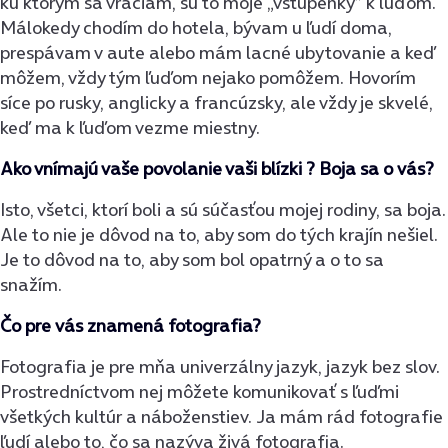
ku ktorým sa vraciam, sú to moje „vstupenky” k ľuďom.
Málokedy chodím do hotela, bývam u ľudí doma,
prespávam v aute alebo mám lacné ubytovanie a keď
môžem, vždy tým ľuďom nejako pomôžem. Hovorím
síce po rusky, anglicky a francúzsky, ale vždy je skvelé,
keď ma k ľuďom vezme miestny.
Ako vnímajú vaše povolanie vaši blízki ? Boja sa o vás?
Isto, všetci, ktorí boli a sú súčasťou mojej rodiny, sa boja.
Ale to nie je dôvod na to, aby som do tých krajín nešiel.
Je to dôvod na to, aby som bol opatrný a o to sa
snažím.
Čo pre vás znamená fotografia?
Fotografia je pre mňa univerzálny jazyk, jazyk bez slov.
Prostredníctvom nej môžete komunikovať s ľuďmi
všetkých kultúr a náboženstiev. Ja mám rád fotografie
ľudí alebo to, čo sa nazýva živá fotografia.