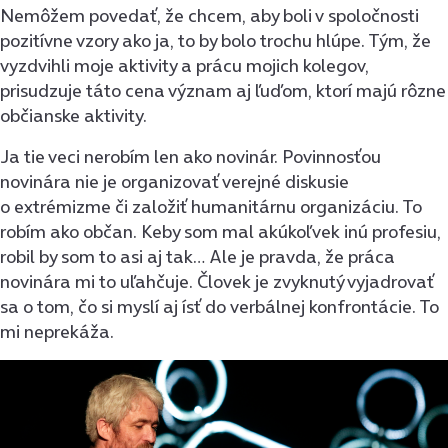
Nemôžem povedať, že chcem, aby boli v spoločnosti
pozitívne vzory ako ja, to by bolo trochu hlúpe. Tým, že
vyzdvihli moje aktivity a prácu mojich kolegov,
prisudzuje táto cena význam aj ľuďom, ktorí majú rôzne
občianske aktivity.
Ja tie veci nerobím len ako novinár. Povinnosťou
novinára nie je organizovať verejné diskusie
o extrémizme či založiť humanitárnu organizáciu. To
robím ako občan. Keby som mal akúkoľvek inú profesiu,
robil by som to asi aj tak… Ale je pravda, že práca
novinára mi to uľahčuje. Človek je zvyknutý vyjadrovať
sa o tom, čo si myslí aj ísť do verbálnej konfrontácie. To
mi neprekáža.