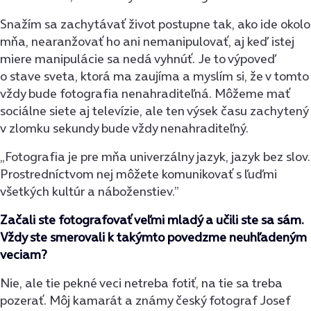
Snažím sa zachytávať život postupne tak, ako ide okolo
mňa, nearanžovať ho ani nemanipulovať, aj keď istej
miere manipulácie sa nedá vyhnúť. Je to výpoveď
o stave sveta, ktorá ma zaujíma a myslím si, že v tomto
vždy bude fotografia nenahraditeľná. Môžeme mať
sociálne siete aj televízie, ale ten výsek času zachytený
v zlomku sekundy bude vždy nenahraditeľný.
„Fotografia je pre mňa univerzálny jazyk, jazyk bez slov.
Prostredníctvom nej môžete komunikovať s ľuďmi
všetkých kultúr a náboženstiev.”
Začali ste fotografovať veľmi mladý a učili ste sa sám.
Vždy ste smerovali k takýmto povedzme neuhľadeným
veciam?
Nie, ale tie pekné veci netreba fotiť, na tie sa treba
pozerať. Môj kamarát a známy český fotograf Josef