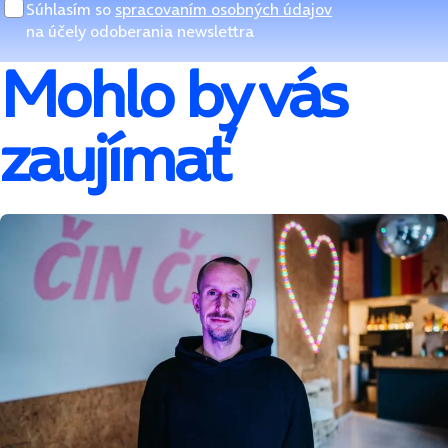
Súhlasím so
spracovaním osobných údajov
na účely odoberania newslettra
Mohlo by vás
zaujímať