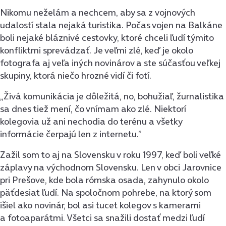
Nikomu neželám a nechcem, aby sa z vojnových
udalostí stala nejaká turistika. Počas vojen na Balkáne
boli nejaké bláznivé cestovky, ktoré chceli ľudí týmito
konfliktmi sprevádzať. Je veľmi zlé, keď je okolo
fotografa aj veľa iných novinárov a ste súčasťou veľkej
skupiny, ktorá niečo hrozné vidí či fotí.
„Živá komunikácia je dôležitá, no, bohužiaľ, žurnalistika
sa dnes tiež mení, čo vnímam ako zlé. Niektorí
kolegovia už ani nechodia do terénu a všetky
informácie čerpajú len z internetu.”
Zažil som to aj na Slovensku v roku 1997, keď boli veľké
záplavy na východnom Slovensku. Len v obci Jarovnice
pri Prešove, kde bola rómska osada, zahynulo okolo
päťdesiat ľudí. Na spoločnom pohrebe, na ktorý som
išiel ako novinár, bol asi tucet kolegov s kamerami
a fotoaparátmi. Všetci sa snažili dostať medzi ľudí