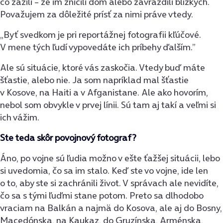
čo zažili – že im zničili dom alebo zavraždili blízkych.
Považujem za dôležité prísť za nimi práve vtedy.
„Byť svedkom je pri reportážnej fotografii kľúčové.
V mene tých ľudí vypovedáte ich príbehy ďalším.”
Ale sú situácie, ktoré vás zaskočia. Vtedy buď máte
šťastie, alebo nie. Ja som napríklad mal šťastie
v Kosove, na Haiti a v Afganistane. Ale ako hovorím,
nebol som obvykle v prvej línii. Sú tam aj takí a veľmi si
ich vážim.
Ste teda skôr povojnový fotograf?
Áno, po vojne sú ľudia možno v ešte ťažšej situácii, lebo
si uvedomia, čo sa im stalo. Keď ste vo vojne, ide len
o to, aby ste si zachránili život. V správach ale nevidíte,
čo sa s tými ľuďmi stane potom. Preto sa dlhodobo
vraciam na Balkán a najmä do Kosova, ale aj do Bosny,
Macedónska, na Kaukaz, do Gruzínska, Arménska,