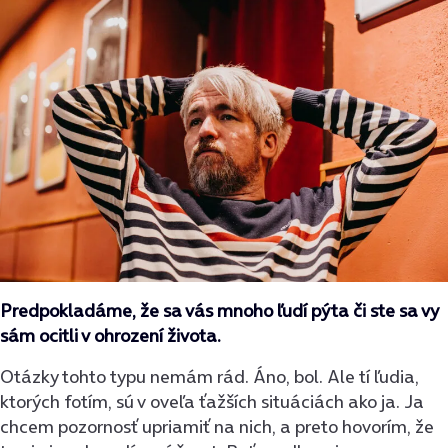
Predpokladáme, že sa vás mnoho ľudí pýta či ste sa vy
sám ocitli v ohrození života.
Otázky tohto typu nemám rád. Áno, bol. Ale tí ľudia,
ktorých fotím, sú v oveľa ťažších situáciách ako ja. Ja
chcem pozornosť upriamiť na nich, a preto hovorím, že