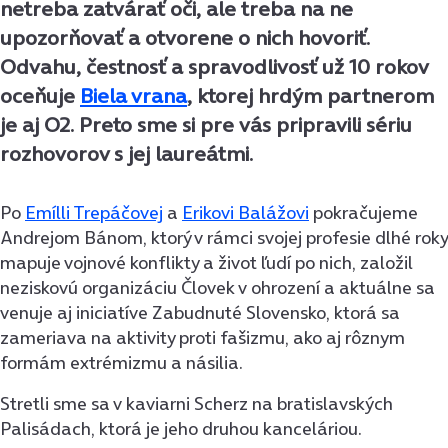
netreba zatvárať oči, ale treba na ne
upozorňovať a otvorene o nich hovoriť.
Odvahu, čestnosť a spravodlivosť už 10 rokov
oceňuje
Biela vrana
, ktorej hrdým partnerom
je aj O2. Preto sme si pre vás pripravili sériu
rozhovorov s jej laureátmi.
Po
Emílli Trepáčovej
a
Erikovi Balážovi
pokračujeme
Andrejom Bánom, ktorý v rámci svojej profesie dlhé roky
mapuje vojnové konflikty a život ľudí po nich, založil
neziskovú organizáciu Človek v ohrození a aktuálne sa
venuje aj iniciatíve Zabudnuté Slovensko, ktorá sa
zameriava na aktivity proti fašizmu, ako aj rôznym
formám extrémizmu a násilia.
Stretli sme sa v kaviarni Scherz na bratislavských
Palisádach, ktorá je jeho druhou kanceláriou.