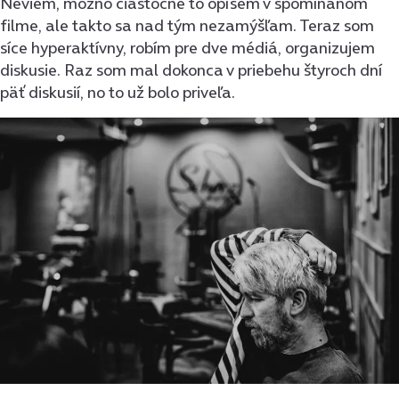
Neviem, možno čiastočne to opíšem v spomínanom
filme, ale takto sa nad tým nezamýšľam. Teraz som
síce hyperaktívny, robím pre dve médiá, organizujem
diskusie. Raz som mal dokonca v priebehu štyroch dní
päť diskusií, no to už bolo priveľa.