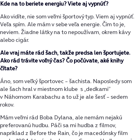
Kde na to beriete energiu? Viete aj vypnúť?
Ako vidíte, nie som veľmi športový typ. Viem aj vypnúť.
Veľa spím. Ale mám v sebe veľa energie. Čím to je,
neviem. Žiadne látky na to nepoužívam, okrem kávy
alebo cigár.
Ale vraj máte rád šach, takže predsa len športujete.
Ako rád trávite voľný čas? Čo počúvate, aké knihy
čítate?
Áno, som veľký športovec – šachista. Naposledy som
ale šach hral v miestnom klube s „dedkami”
v Náhornom Karabachu a to už je ale šesť – sedem
rokov.
Mám veľmi rád Boba Dylana, ale nemám nejakú
preferovanú hudbu. Páči sa mi hudba z filmov,
napríklad z Before the Rain, čo je macedónsky film