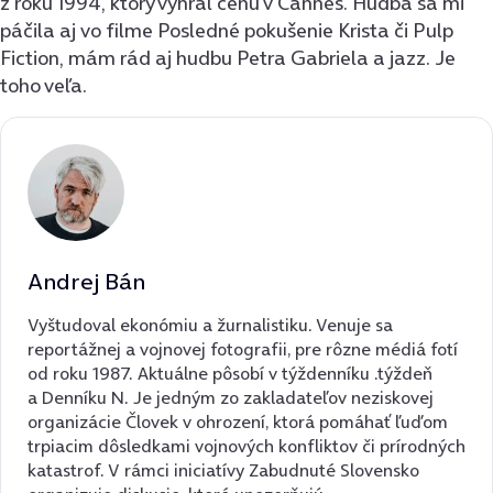
z roku 1994, ktorý vyhral cenu v Cannes. Hudba sa mi
páčila aj vo filme Posledné pokušenie Krista či Pulp
Fiction, mám rád aj hudbu Petra Gabriela a jazz. Je
toho veľa.
Andrej Bán
Vyštudoval ekonómiu a žurnalistiku. Venuje sa
reportážnej a vojnovej fotografii, pre rôzne médiá fotí
od roku 1987. Aktuálne pôsobí v týždenníku .týždeň
a Denníku N. Je jedným zo zakladateľov neziskovej
organizácie Človek v ohrození, ktorá pomáhať ľuďom
trpiacim dôsledkami vojnových konfliktov či prírodných
katastrof. V rámci iniciatívy Zabudnuté Slovensko