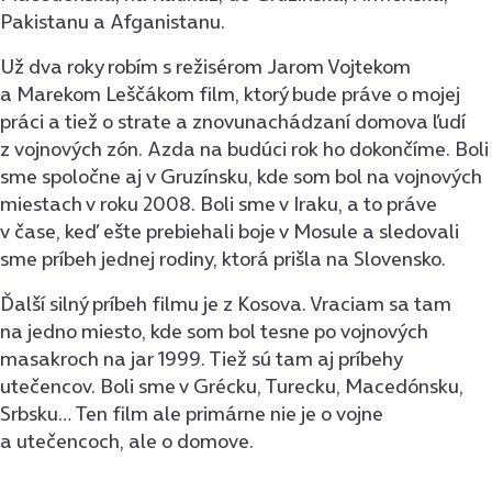
Pakistanu a Afganistanu.
Už dva roky robím s režisérom Jarom Vojtekom
a Marekom Leščákom film, ktorý bude práve o mojej
práci a tiež o strate a znovunachádzaní domova ľudí
z vojnových zón. Azda na budúci rok ho dokončíme. Boli
sme spoločne aj v Gruzínsku, kde som bol na vojnových
miestach v roku 2008. Boli sme v Iraku, a to práve
v čase, keď ešte prebiehali boje v Mosule a sledovali
sme príbeh jednej rodiny, ktorá prišla na Slovensko.
Ďalší silný príbeh filmu je z Kosova. Vraciam sa tam
na jedno miesto, kde som bol tesne po vojnových
masakroch na jar 1999. Tiež sú tam aj príbehy
utečencov. Boli sme v Grécku, Turecku, Macedónsku,
Srbsku… Ten film ale primárne nie je o vojne
a utečencoch, ale o domove.