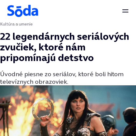
Otvo
Kultúra a umenie
Preskočiť na obsah
22 legendárnych seriálových
zvučiek, ktoré nám
pripomínajú detstvo
Úvodné piesne zo seriálov, ktoré boli hitom
televíznych obrazoviek.