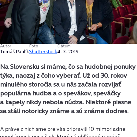
Autor
Foto
Dátum
Tomáš Paulík
Shutterstock
4. 3. 2019
Na Slovensku si máme, čo sa hudobnej ponuky
týka, naozaj z čoho vyberať. Už od 30. rokov
minulého storočia sa u nás začala rozvíjať
populárna hudba a o spevákov, speváčky
a kapely nikdy nebola núdza. Niektoré piesne
sa stáli notoricky známe a sú známe dodnes.
A práve z nich sme pre vás pripravili 10 mimoriadne
populárnych pesničiek, ktoré sú obľúbené naprieč