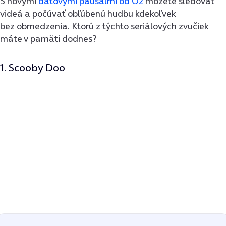
S novými
dátovými paušálmi od O2
môžete sledovať
videá a počúvať obľúbenú hudbu kdekoľvek
bez obmedzenia. Ktorú z týchto seriálových zvučiek
máte v pamäti dodnes?
1. Scooby Doo