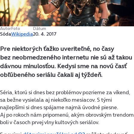
Autor
Foto
Dátum
Sóda
Wikipedia
20. 4. 2017
Pre niektorých ťažko uveriteľné, no časy
bez neobmedzeného internetu nie sú až takou
dávnou minulosťou. Kedysi sme na novú časť
obľúbeného seriálu čakali aj týždeň.
Séria, ktorú si dnes bez problémov pozrieme za víkend,
sa bežne vysielala aj niekoľko mesiacov. S tými
najlepšími si dnes spájame najmä úvodné piesne.
Aj po rokoch nám pripomenú, akým obrovským trendom
boli v časoch prvej vlny kultových seriálov.