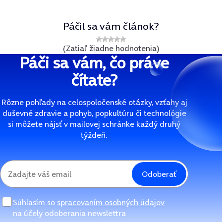
Páčil sa vám článok?
(Zatiaľ žiadne hodnotenia)
Páči sa vám, čo práve
čítate?
Rôzne pohľady na celospoločenské otázky, vzťahy aj
duševné zdravie a pohyb, popkultúru či technológie
si môžete nájsť v mailovej schránke každý druhý
týždeň.
Odoberať
Súhlasím so
spracovaním osobných údajov
na účely odoberania newslettra