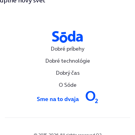
úplne nový svet
Dobré príbehy
Dobré technológie
Dobrý čas
O Sóde
© 2015-2026 All rights reserved O2