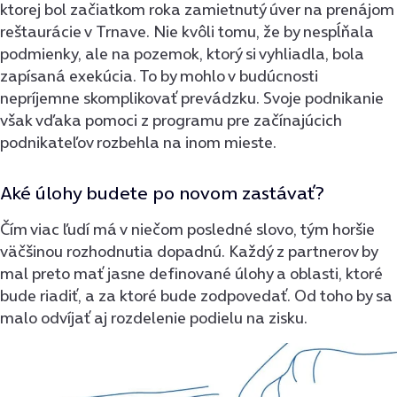
ktorej bol začiatkom roka zamietnutý úver na prenájom
reštaurácie v Trnave. Nie kvôli tomu, že by nespĺňala
podmienky, ale na pozemok, ktorý si vyhliadla, bola
zapísaná exekúcia. To by mohlo v budúcnosti
nepríjemne skomplikovať prevádzku. Svoje podnikanie
však vďaka pomoci z programu pre začínajúcich
podnikateľov rozbehla na inom mieste.
Aké úlohy budete po novom zastávať?
Čím viac ľudí má v niečom posledné slovo, tým horšie
väčšinou rozhodnutia dopadnú. Každý z partnerov by
mal preto mať jasne definované úlohy a oblasti, ktoré
bude riadiť, a za ktoré bude zodpovedať. Od toho by sa
malo odvíjať aj rozdelenie podielu na zisku.