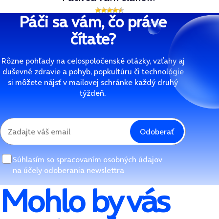
Páči sa vám, čo práve
čítate?
Rôzne pohľady na celospoločenské otázky, vzťahy aj
duševné zdravie a pohyb, popkultúru či technológie
si môžete nájsť v mailovej schránke každý druhý
týždeň.
Odoberať
Súhlasím so
spracovaním osobných údajov
na účely odoberania newslettra
Mohlo by vás