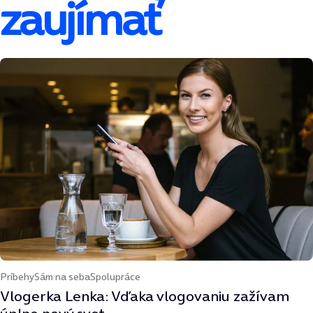
zaujímať
Príbehy
Sám na seba
Spolupráce
Vlogerka Lenka: Vďaka vlogovaniu zažívam