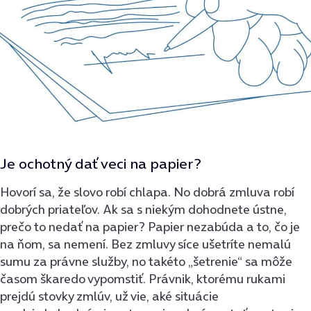
Je ochotný dať veci na papier?
Hovorí sa, že slovo robí chlapa. No dobrá zmluva robí
dobrých priateľov. Ak sa s niekým dohodnete ústne,
prečo to nedať na papier? Papier nezabúda a to, čo je
na ňom, sa nemení. Bez zmluvy síce ušetríte nemalú
sumu za právne služby, no takéto „šetrenie“ sa môže
časom škaredo vypomstiť. Právnik, ktorému rukami
prejdú stovky zmlúv, už vie, aké situácie