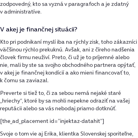
zodpovedný, kto sa vyzná v paragrafoch a je zdatný
v administratíve.
V akej je finančnej situácii?
Kto pri podnikaní myslí iba na rýchly zisk, toho zákazníci
väčšinou rýchlo prekuknú. Avšak, ani z číreho nadšenia
človek firmu neuživí. Preto, či už je to príjemné alebo
nie, mali by ste sa svojho obchodného partnera opýtať,
v akej je finančnej kondícií a ako mieni financovať to,
k čomu sa zaviazal.
Preverte si tiež to, či za sebou nemá nejaké staré
„hriechy“, ktoré by sa mohli nepekne odraziť na vašej
reputácii alebo sa vás nebodaj priamo dotknúť.
[the_ad_placement id=”injektaz-datahit”]
Svoje o tom vie aj Erika, klientka Slovenskej sporiteľne,