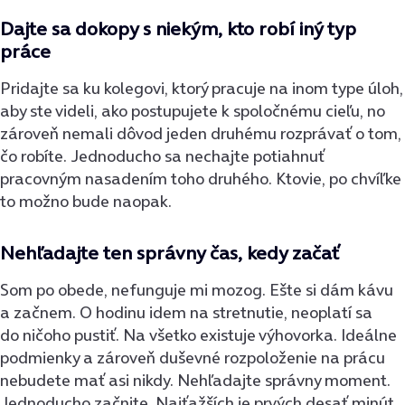
Dajte sa dokopy s niekým, kto robí iný typ
práce
Pridajte sa ku kolegovi, ktorý pracuje na inom type úloh,
aby ste videli, ako postupujete k spoločnému cieľu, no
zároveň nemali dôvod jeden druhému rozprávať o tom,
čo robíte. Jednoducho sa nechajte potiahnuť
pracovným nasadením toho druhého. Ktovie, po chvíľke
to možno bude naopak.
Nehľadajte ten správny čas, kedy začať
Som po obede, nefunguje mi mozog. Ešte si dám kávu
a začnem. O hodinu idem na stretnutie, neoplatí sa
do ničoho pustiť. Na všetko existuje výhovorka. Ideálne
podmienky a zároveň duševné rozpoloženie na prácu
nebudete mať asi nikdy. Nehľadajte správny moment.
Jednoducho začnite. Najťažších je prvých desať minút,