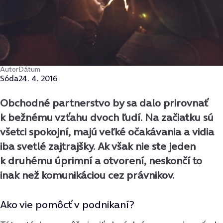
Autor
Dátum
Sóda
24. 4. 2016
Obchodné partnerstvo by sa dalo prirovnať
k bežnému vzťahu dvoch ľudí. Na začiatku sú
všetci spokojní, majú veľké očakávania a vidia
iba svetlé zajtrajšky. Ak však nie ste jeden
k druhému úprimní a otvorení, neskončí to
inak než komunikáciou cez právnikov.
Ako vie pomôcť v podnikaní?