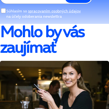
Súhlasím so
spracovaním osobných údajov
na účely odoberania newslettra
Mohlo by vás
zaujímať