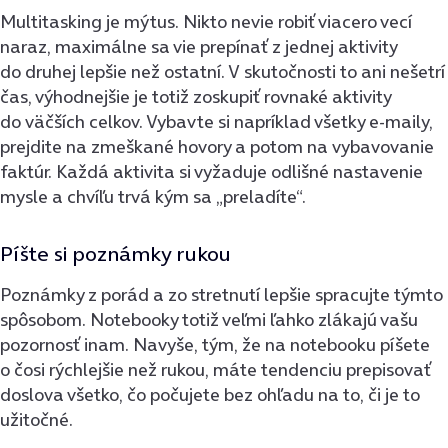
Multitasking je mýtus. Nikto nevie robiť viacero vecí
naraz, maximálne sa vie prepínať z jednej aktivity
do druhej lepšie než ostatní. V skutočnosti to ani nešetrí
čas, výhodnejšie je totiž zoskupiť rovnaké aktivity
do väčších celkov. Vybavte si napríklad všetky e-maily,
prejdite na zmeškané hovory a potom na vybavovanie
faktúr. Každá aktivita si vyžaduje odlišné nastavenie
mysle a chvíľu trvá kým sa „preladíte“.
Píšte si poznámky rukou
Poznámky z porád a zo stretnutí lepšie spracujte týmto
spôsobom. Notebooky totiž veľmi ľahko zlákajú vašu
pozornosť inam. Navyše, tým, že na notebooku píšete
o čosi rýchlejšie než rukou, máte tendenciu prepisovať
doslova všetko, čo počujete bez ohľadu na to, či je to
užitočné.