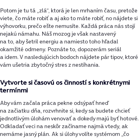
Potom je tu tá „zlá“, ktorá je len mrhaním času, pretože
viete, čo máte robiť a aj ako to máte robiť, no nájdete si
výhovorku, prečo ešte nemusíte. Každá práca nás stojí
nejakú námahu. Náš mozog je však nastavený
na to, aby šetril energiu a namiesto toho hľadal
okamžité odmeny. Poznáte to, dopozerám seriál
a idem. V nasledujúcich bodoch nájdete pár tipov, ktoré
vám ušetria zbytočný stres z nestíhania.
Vytvorte si časovú os činností s konkrétnymi
termínmi
Aby vám začala práca pekne odsýpať hneď
na začiatku dňa, rozvrhnite si, kedy sa budete chcieť
jednotlivým úlohám venovať a dokedy majú byť hotové.
Odkladať veci na neskôr začíname najmä vtedy, ak
nemáme jasný plán. Ak si úlohy volíte systémom „čo