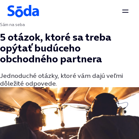
Otvor
Sám na seba
Preskočiť na obsah
5 otázok, ktoré sa treba
opýtať budúceho
obchodného partnera
Jednoduché otázky, ktoré vám dajú veľmi
dôležité odpovede.