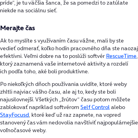
príde“, je tu väčšia šanca, že sa pomedzi to zatúlate
niekde na sociálnu sieť.
Merajte čas
Ak to myslíte s využívaním času vážne, mali by ste
vedieť odmerať, koľko hodín pracovného dňa ste naozaj
efektívni. Veľmi dobre na to poslúži softvér
RescueTime
,
ktorý zaznamená vaše internetové aktivity a rozdelí
ich podľa toho, aké boli produktívne.
Po niekoľkých dňoch používania uvidíte, ktoré weby
zhltli najviac vášho času, ale aj to, kedy ste boli
najusilovnejší. Všetkých „žrútov“ času potom môžete
zablokovať napríklad softvérom
Self Control
alebo
StayFocusd
, ktoré keď už raz zapnete, na vopred
stanovený čas vám nedovolia navštíviť najpopulárnejšie
voľnočasové weby.