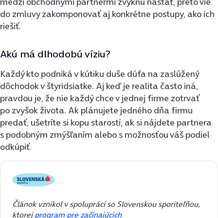
medzi obchodnými partnermi zvyknú nastať, preto vie
do zmluvy zakomponovať aj konkrétne postupy, ako ich
riešiť.
Akú má dlhodobú víziu?
Každý kto podniká v kútiku duše dúfa na zaslúžený
dôchodok v štyridsiatke. Aj keď je realita často iná,
pravdou je, že nie každý chce v jednej firme zotrvať
po zvyšok života. Ak plánujete jedného dňa firmu
predať, ušetríte si kopu starostí, ak si nájdete partnera
s podobným zmýšľaním alebo s možnosťou váš podiel
odkúpiť.
Článok vznikol v spolupráci so Slovenskou sporiteľňou,
ktorej
program pre začínajúcich