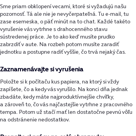
Sme priam obklopení vecami, ktoré si vyžadujú našu
pozornosť. Tá ale nie je nevyčerpateľná. Tu e-mail, tu
zase esemeska, o päť minút na to chat. Každé takéto
vyrušenie vás vytrhne s drahocenného stavu
sústredenej práce. Je to ako keď musíte prudko
zabrzdiť v aute. Na rozbeh potom musíte zaradiť
jednotku a postupne radiť vyššie, čo trvá nejaký čas.
Zaznamenávajte si vyrušenia
Položte si k počítaču kus papiera, na ktorý si vždy
zapíšete, čo a kedy vás vyrušilo. Na konci dňa jednak
zbadáte, kedy máte najproduktívnejšie chvíľky,
a zároveň to, čo vás najčastejšie vytrhne z pracovného
tempa. Potom už stačí mať len dostatočne pevnú vôľu
na odstránenie nedostatkov.