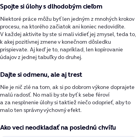
Spojte si úlohy s dlhodobým cieľom
Niektoré práce môžu byť len jedným z mnohých krokov
procesu, na ktorého začiatok ani koniec nedovidíte.
V každej aktivite by ste si mali vidieť jej zmysel, teda to,
k akej pozitívnej zmene v konečnom dôsledku
prispievate. Aj keď je to, napríklad, len kopírovanie
údajov z jednej tabuľky do druhej.
Dajte si odmenu, ale aj trest
Nie je nič zlé na tom, ak si po dobrom výkone doprajete
malú radosť. No mali by ste byť k sebe féroví
a za nesplnenie úlohy si taktiež niečo odoprieť, aby to
malo ten správny výchovný efekt.
Ako veci neodkladať na poslednú chvíľu