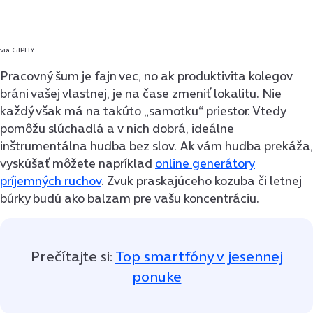
via GIPHY
Pracovný šum je fajn vec, no ak produktivita kolegov
bráni vašej vlastnej, je na čase zmeniť lokalitu. Nie
každý však má na takúto „samotku“ priestor. Vtedy
pomôžu slúchadlá a v nich dobrá, ideálne
inštrumentálna hudba bez slov. Ak vám hudba prekáža,
vyskúšať môžete napríklad
online generátory
príjemných ruchov
. Zvuk praskajúceho kozuba či letnej
búrky budú ako balzam pre vašu koncentráciu.
Prečítajte si:
Top smartfóny v jesennej
ponuke