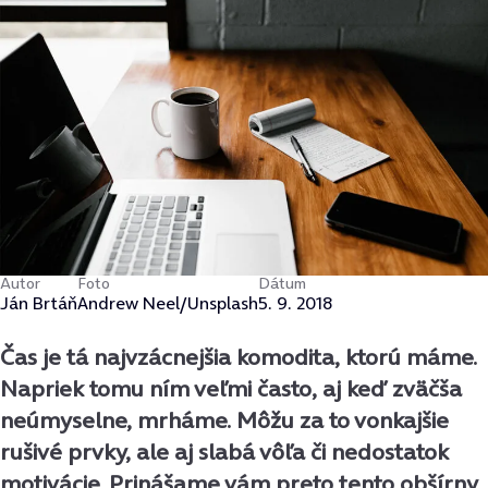
Autor
Foto
Dátum
Ján Brtáň
Andrew Neel/Unsplash
5. 9. 2018
Čas je tá najvzácnejšia komodita, ktorú máme.
Napriek tomu ním veľmi často, aj keď zväčša
neúmyselne, mrháme. Môžu za to vonkajšie
rušivé prvky, ale aj slabá vôľa či nedostatok
motivácie. Prinášame vám preto tento obšírny