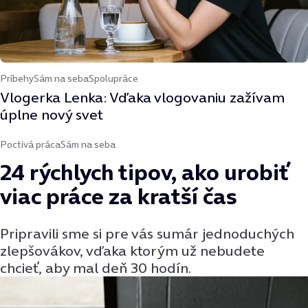
Príbehy
Sám na seba
Spolupráce
Vlogerka Lenka: Vďaka vlogovaniu zažívam
úplne nový svet
Poctivá práca
Sám na seba
24 rýchlych tipov, ako urobiť
viac práce za kratší čas
Pripravili sme si pre vás sumár jednoduchých
zlepšovákov, vďaka ktorým už nebudete
chcieť, aby mal deň 30 hodín.