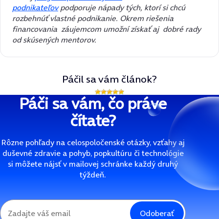
podnikateľov
podporuje nápady tých, ktorí si chcú
rozbehnúť vlastné podnikanie. Okrem riešenia
financovania
záujemcom umožní získať aj
dobré rady
od skúsených mentorov.
Páčil sa vám článok?
Páči sa vám, čo práve
čítate?
Rôzne pohľady na celospoločenské otázky, vzťahy aj
duševné zdravie a pohyb, popkultúru či technológie
si môžete nájsť v mailovej schránke každý druhý
týždeň.
Odoberať