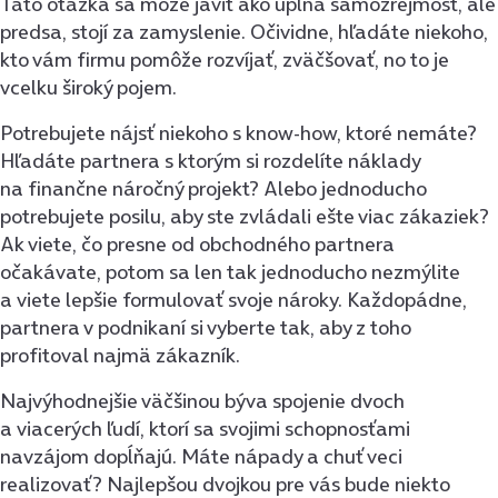
Táto otázka sa môže javiť ako úplná samozrejmosť, ale
predsa, stojí za zamyslenie. Očividne, hľadáte niekoho,
kto vám firmu pomôže rozvíjať, zväčšovať, no to je
vcelku široký pojem.
Potrebujete nájsť niekoho s know-how, ktoré nemáte?
Hľadáte partnera s ktorým si rozdelíte náklady
na finančne náročný projekt? Alebo jednoducho
potrebujete posilu, aby ste zvládali ešte viac zákaziek?
Ak viete, čo presne od obchodného partnera
očakávate, potom sa len tak jednoducho nezmýlite
a viete lepšie formulovať svoje nároky. Každopádne,
partnera v podnikaní si vyberte tak, aby z toho
profitoval najmä zákazník.
Najvýhodnejšie väčšinou býva spojenie dvoch
a viacerých ľudí, ktorí sa svojimi schopnosťami
navzájom dopĺňajú. Máte nápady a chuť veci
realizovať? Najlepšou dvojkou pre vás bude niekto