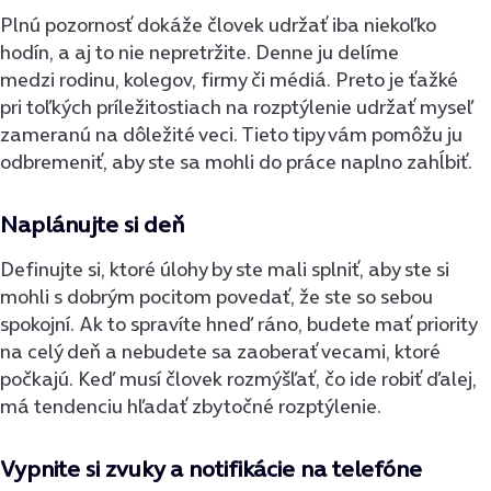
Plnú pozornosť dokáže človek udržať iba niekoľko
hodín, a aj to nie nepretržite. Denne ju delíme
medzi rodinu, kolegov, firmy či médiá. Preto je ťažké
pri toľkých príležitostiach na rozptýlenie udržať myseľ
zameranú na dôležité veci. Tieto tipy vám pomôžu ju
odbremeniť, aby ste sa mohli do práce naplno zahĺbiť.
Naplánujte si deň
Definujte si, ktoré úlohy by ste mali splniť, aby ste si
mohli s dobrým pocitom povedať, že ste so sebou
spokojní. Ak to spravíte hneď ráno, budete mať priority
na celý deň a nebudete sa zaoberať vecami, ktoré
počkajú. Keď musí človek rozmýšľať, čo ide robiť ďalej,
má tendenciu hľadať zbytočné rozptýlenie.
Vypnite si zvuky a notifikácie na telefóne