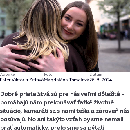
Autorka
Foto
Dátum
Ester Viktória Ziffová
Magdaléna Tomalová
26. 3. 2024
Dobré priateľstvá sú pre nás veľmi dôležité –
pomáhajú nám prekonávať ťažké životné
situácie, kamaráti sa s nami tešia a zároveň nás
posúvajú. No ani takýto vzťah by sme nemali
brať automaticky, preto sme sa pýtali