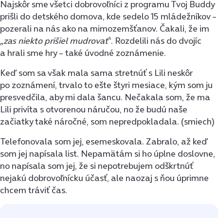
Najskôr sme všetci dobrovoľníci z programu Tvoj Buddy
prišli do detského domova, kde sedelo 15 mládežníkov –
pozerali na nás ako na mimozemšťanov. Čakali, že im
„zas niekto prišiel mudrovať
“. Rozdelili nás do dvojíc
a hrali sme hry – také úvodné zoznámenie.
Keď som sa však mala sama stretnúť s Lili neskôr
po zoznámení, trvalo to ešte štyri mesiace, kým som ju
presvedčila, aby mi dala šancu. Nečakala som, že ma
Lili privíta s otvorenou náručou, no že budú naše
začiatky také náročné, som nepredpokladala. (smiech)
Telefonovala som jej, esemeskovala. Zabralo, až keď
som jej napísala list. Nepamätám si ho úplne doslovne,
no napísala som jej, že si nepotrebujem odškrtnúť
nejakú dobrovoľnícku účasť, ale naozaj s ňou úprimne
chcem tráviť čas.