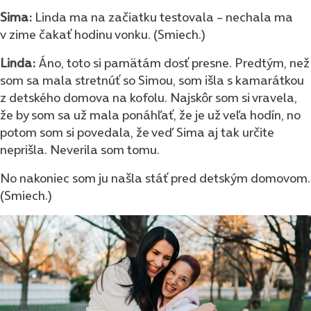
Sima:
Linda ma na začiatku testovala – nechala ma
v zime čakať hodinu vonku. (Smiech.)
Linda:
Áno, toto si pamätám dosť presne. Predtým, než
som sa mala stretnúť so Simou, som išla s kamarátkou
z detského domova na kofolu. Najskôr som si vravela,
že by som sa už mala ponáhľať, že je už veľa hodín, no
potom som si povedala, že veď Sima aj tak určite
neprišla. Neverila som tomu.
No nakoniec som ju našla stáť pred detským domovom.
(Smiech.)