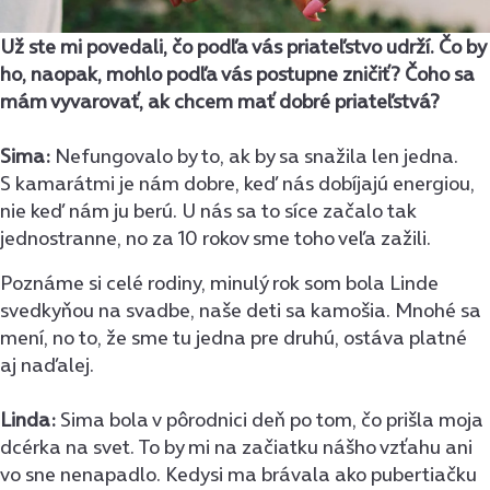
Už ste mi povedali, čo podľa vás priateľstvo udrží. Čo by
ho, naopak, mohlo podľa vás postupne zničiť? Čoho sa
mám vyvarovať, ak chcem mať dobré priateľstvá?
Sima:
Nefungovalo by to, ak by sa snažila len jedna.
S kamarátmi je nám dobre, keď nás dobíjajú energiou,
nie keď nám ju berú. U nás sa to síce začalo tak
jednostranne, no za 10 rokov sme toho veľa zažili.
Poznáme si celé rodiny, minulý rok som bola Linde
svedkyňou na svadbe, naše deti sa kamošia. Mnohé sa
mení, no to, že sme tu jedna pre druhú, ostáva platné
aj naďalej.
Linda:
Sima bola v pôrodnici deň po tom, čo prišla moja
dcérka na svet. To by mi na začiatku nášho vzťahu ani
vo sne nenapadlo. Kedysi ma brávala ako pubertiačku