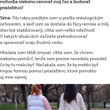
rozhodla niekomu venovať svoj čas a budovať
priateľstvo?
Sima:
Pár rokov predtým som si prešla onkologickým
ochorením, a keď som sa dostala do fázy remisie a môj
stav bol stabilizovaný, cítila som veľkú vďačnosť.
V takých situáciách začnete prehodnocovať
a upravovať svoju životnú cestu.
Hľadala som hlbší zmysel, cítila som, že chcem
niekomu pomôcť, lenže som presne nevedela povedať,
čo by to malo byť. Nečakala som, že by mohlo byť
mojou formou pomoci priateľstvo, ktoré pomohlo
aj mne samej.