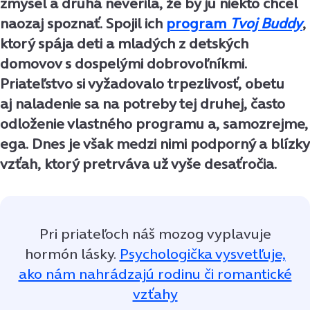
zmysel a druhá neverila, že by ju niekto chcel
naozaj spoznať. Spojil ich
program
Tvoj Buddy
,
ktorý spája deti a mladých z detských
domovov s dospelými dobrovoľníkmi.
Priateľstvo si vyžadovalo trpezlivosť, obetu
aj naladenie sa na potreby tej druhej, často
odloženie vlastného programu a, samozrejme,
ega. Dnes je však medzi nimi podporný a blízky
vzťah, ktorý pretrváva už vyše desaťročia.
Pri priateľoch náš mozog vyplavuje
hormón lásky.
Psychologička vysvetľuje,
ako nám nahrádzajú rodinu či romantické
vzťahy