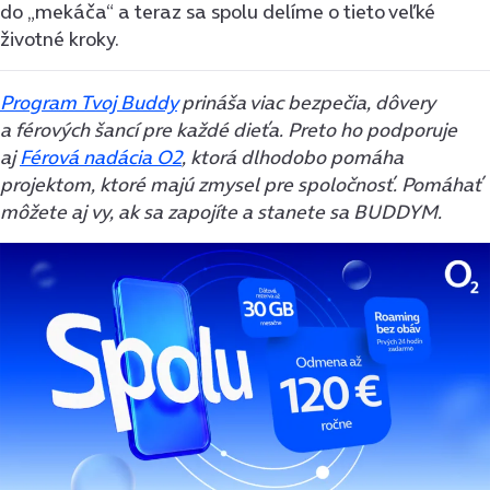
do „mekáča“ a teraz sa spolu delíme o tieto veľké
životné kroky.
Program Tvoj Buddy
prináša viac bezpečia, dôvery
a férových šancí pre každé dieťa. Preto ho podporuje
aj
Férová nadácia O2
, ktorá dlhodobo pomáha
projektom, ktoré majú zmysel pre spoločnosť.
Pomáhať
môžete aj vy, ak sa zapojíte a stanete sa BUDDYM.