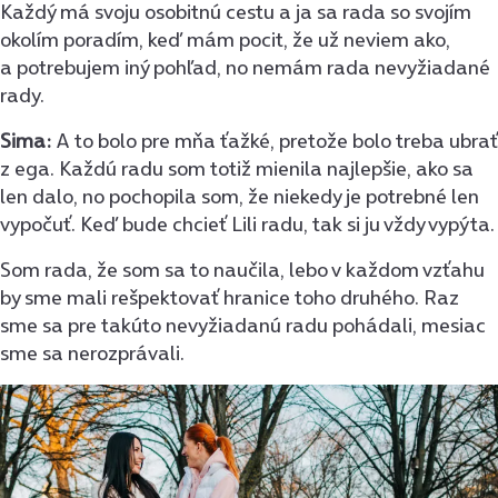
Každý má svoju osobitnú cestu a ja sa rada so svojím
okolím poradím, keď mám pocit, že už neviem ako,
a potrebujem iný pohľad, no nemám rada nevyžiadané
rady.
Sima:
A to bolo pre mňa ťažké, pretože bolo treba ubrať
z ega. Každú radu som totiž mienila najlepšie, ako sa
len dalo, no pochopila som, že niekedy je potrebné len
vypočuť. Keď bude chcieť Lili radu, tak si ju vždy vypýta.
Som rada, že som sa to naučila, lebo v každom vzťahu
by sme mali rešpektovať hranice toho druhého. Raz
sme sa pre takúto nevyžiadanú radu pohádali, mesiac
sme sa nerozprávali.