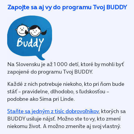
Zapojte sa aj vy do programu Tvoj BUDDY
Na Slovensku je až 1 000 detí, ktoré by mohli byť
zapojené do programu Tvoj BUDDY.
Každé z nich potrebuje niekoho, kto pri ňom bude
stáť – pravidelne, dlhodobo, s ľudskosťou –
podobne ako Sima pri Linde.
Staňte sa jedným z tisíc dobrovoľníkov
, ktorých sa
BUDDY usiluje nájsť. Možno ste to vy, kto zmení
niekomu život. A možno zmeníte aj svoj vlastný.