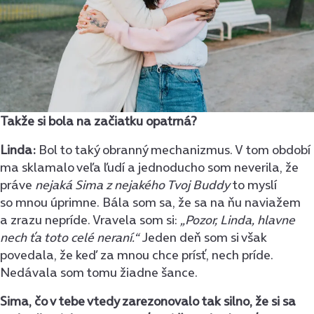
Takže si bola na začiatku opatrná?
Linda:
Bol to taký obranný mechanizmus. V tom období
ma sklamalo veľa ľudí a jednoducho som neverila, že
práve
nejaká Sima z nejakého Tvoj Buddy
to myslí
so mnou úprimne. Bála som sa, že sa na ňu naviažem
a zrazu nepríde. Vravela som si:
„Pozor, Linda, hlavne
nech ťa toto celé neraní.“
Jeden deň som si však
povedala, že keď za mnou chce prísť, nech príde.
Nedávala som tomu žiadne šance.
Sima, čo v tebe vtedy zarezonovalo tak silno, že si sa