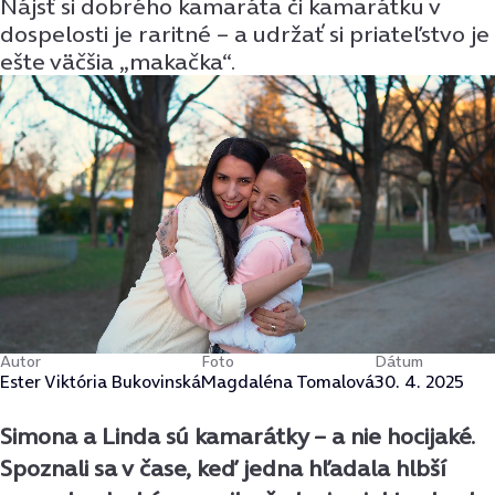
Nájsť si dobrého kamaráta či kamarátku v
dospelosti je raritné – a udržať si priateľstvo je
ešte väčšia „makačka“.
Autor
Foto
Dátum
Ester Viktória Bukovinská
Magdaléna Tomalová
30. 4. 2025
Simona a Linda sú kamarátky – a nie hocijaké.
Spoznali sa v čase, keď jedna hľadala hlbší