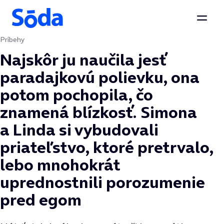
Otvor
Príbehy
Preskočiť na obsah
Najskôr ju naučila jesť
paradajkovú polievku, ona
potom pochopila, čo
znamená blízkosť. Simona
a Linda si vybudovali
priateľstvo, ktoré pretrvalo,
lebo mnohokrát
uprednostnili porozumenie
pred egom