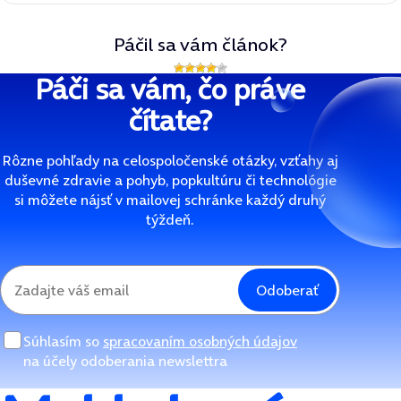
Páčil sa vám článok?
Páči sa vám, čo práve
čítate?
Rôzne pohľady na celospoločenské otázky, vzťahy aj
duševné zdravie a pohyb, popkultúru či technológie
si môžete nájsť v mailovej schránke každý druhý
týždeň.
Odoberať
Súhlasím so
spracovaním osobných údajov
na účely odoberania newslettra