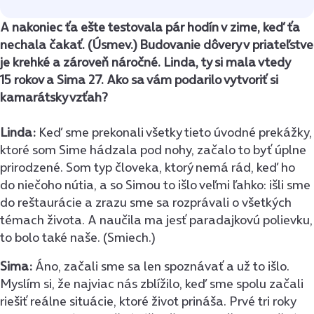
A nakoniec ťa ešte testovala pár hodín v zime, keď ťa
nechala čakať. (Úsmev.) Budovanie dôvery v priateľstve
je krehké a zároveň náročné. Linda, ty si mala vtedy
15 rokov a Sima 27. Ako sa vám podarilo vytvoriť si
kamarátsky vzťah?
Linda:
Keď sme prekonali všetky tieto úvodné prekážky,
ktoré som Sime hádzala pod nohy, začalo to byť úplne
prirodzené. Som typ človeka, ktorý nemá rád, keď ho
do niečoho nútia, a so Simou to išlo veľmi ľahko: išli sme
do reštaurácie a zrazu sme sa rozprávali o všetkých
témach života. A naučila ma jesť paradajkovú polievku,
to bolo také naše. (Smiech.)
Sima:
Áno, začali sme sa len spoznávať a už to išlo.
Myslím si, že najviac nás zblížilo, keď sme spolu začali
riešiť reálne situácie, ktoré život prináša. Prvé tri roky