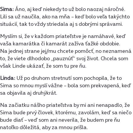
Sima:
Áno, aj keď niekedy to už bolo naozaj náročné.
Lili sa už naučila, ako na mňa – keď bolo veľa takýchto
situácií, tak to vždy striedala aj s dobrými správami.
Myslím si, že v každom priateľstve je namáhavé, keď
vaša kamarátka či kamarát zažíva ťažké obdobie.
Na jednej strane jej/mu chcete pomôcť, no neznamená
to, že viete dlhodobo „pauznúť“ svoj život. Chcela som
však Linde ukázať, že som tu pre ňu.
Linda:
Už po druhom stretnutí som pochopila, že to
Sima so mnou myslí vážne – bola som prekvapená, keď
sa objavila aj druhýkrát.
Na začiatku nášho priateľstva by mi ani nenapadlo, že
Sima bude prvý človek, ktorému, zavolám, keď sa niečo
bude diať – veď som ani neverila, že budem pre ňu
natoľko dôležitá, aby za mnou prišla.