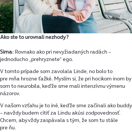
Ako ste to urovnali nezhody?
Sima:
Rovnako ako pri nevyžiadaných radách –
jednoducho „prehryznete“ ego.
V tomto prípade som zavolala Linde, no bolo to
pre mňa hrozne ťažké. Myslím si, že pri hocikom inom by
som to neurobila, keďže sme mali intenzívnu výmenu
názorov.
V našom vzťahu je to iné, keďže sme začínali ako buddy
– navždy budem cítiť za Lindu akúsi zodpovednosť.
Chcem, aby vždy zaspávala s tým, že som tu stále
pre ňu.