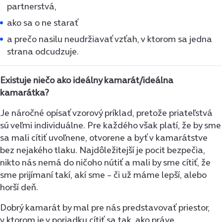
partnerstvá,
ako sa o ne starať
a prečo nasilu neudržiavať vzťah, v ktorom sa jedna
strana odcudzuje.
Existuje niečo ako ideálny kamarát/ideálna
kamarátka?
Je náročné opísať vzorový príklad, pretože priateľstvá
sú veľmi individuálne. Pre každého však platí, že by sme
sa mali cítiť uvoľnene, otvorene a byť v kamarátstve
bez nejakého tlaku. Najdôležitejší je pocit bezpečia,
nikto nás nemá do ničoho nútiť a mali by sme cítiť, že
sme prijímaní takí, akí sme – či už máme lepší, alebo
horší deň.
Dobrý kamarát by mal pre nás predstavovať priestor,
v ktorom je v poriadku cítiť sa tak, ako práve