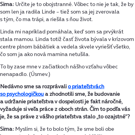
Sima:
Určite je to obojstranné. Vôbec to nie je tak, že by
som len ja radila Linde – tiež som sa jej zverovala
s tým, čo ma trápi, a riešila s ňou život.
Linda mi napríklad pomáhala, keď som sa prvýkrát
stala mamou. Linda totiž časť života bývala v krízovom
centre plnom bábätiek a vedela skvele vyriešiť všetko,
čo som ja ako nová mamina netušila.
To by zase mne v začiatkoch nášho vzťahu vôbec
nenapadlo. (Úsmev.)
Nedávno sme sa rozprávali
o priateľstvách
so psychologičkou
a zhodnotili sme, že budovanie
a udržanie priateľstva v dospelosti je fakt náročné,
vyžaduje si veľa práce z oboch strán. Čím to podľa vás
je, že sa práve z vášho priateľstva stalo „to ozajstné“?
Sima:
Myslím si, že to bolo tým, že sme boli obe