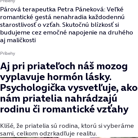
Príbehy
Párová terapeutka Petra Páneková: Veľké
romantické gestá nenahradia každodennú
starostlivosť o vzťah. Skutočnú blízkosť si
budujeme cez emočné napojenie na druhého
aj maličkosti
Príbehy
Aj pri priateľoch náš mozog
vyplavuje hormón lásky.
Psychologička vysvetľuje, ako
nám priatelia nahrádzajú
rodinu či romantické vzťahy
Klišé, že priatelia sú rodina, ktorú si vyberáme
sami, celkom odzrkadľuje realitu.