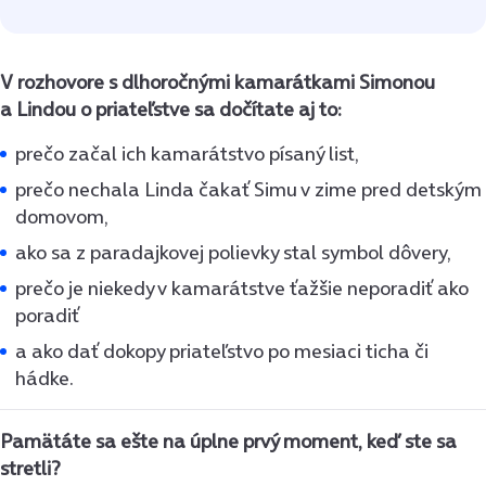
V rozhovore s dlhoročnými kamarátkami Simonou
a Lindou o priateľstve sa dočítate aj to:
prečo začal ich kamarátstvo písaný list,
prečo nechala Linda čakať Simu v zime pred detským
domovom,
ako sa z paradajkovej polievky stal symbol dôvery,
prečo je niekedy v kamarátstve ťažšie neporadiť ako
poradiť
a ako dať dokopy priateľstvo po mesiaci ticha či
hádke.
Pamätáte sa ešte na úplne prvý moment, keď ste sa
stretli?