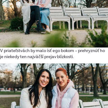
V priateľstvách by malo ísť ego bokom – prehryznúť ho
je niekedy ten najväčší prejav blízkosti.