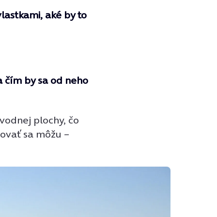
vlastkami, aké by to
 a čím by sa od neho
vodnej plochy, čo
rovať sa môžu –