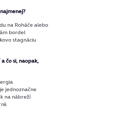
 najmenej?
du na Roháče alebo
mám bordel
kovo stagnáciu
 a čo si, naopak,
nergia
je jednoznačne
rk na nábreží
nii.