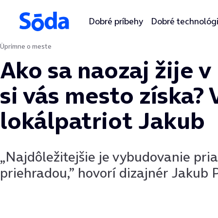
Dobré príbehy
Dobré technológ
Úprimne o meste
Preskočiť na obsah
Ako sa naozaj žije 
si vás mesto získa? 
lokálpatriot Jakub
„Najdôležitejšie je vybudovanie pr
priehradou,” hovorí dizajnér Jakub P