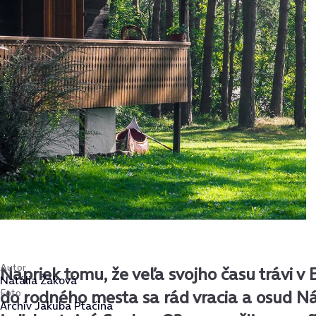
Autor
Napriek tomu, že veľa svojho času trávi v B
Natália Žáková
Foto
do rodného mesta sa rád vracia a osud 
Archív Jakuba Ptačina