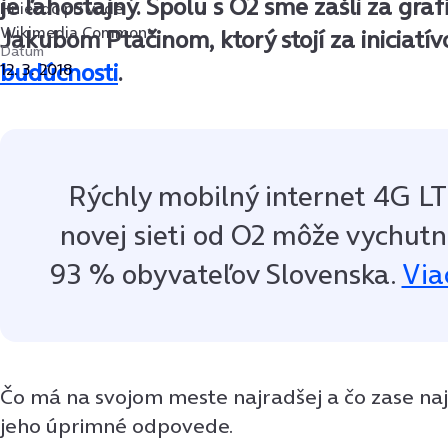
je ľahostajný. Spolu s O2 sme zašli za gr
Hniezdo pri vode
Wikimedia Commons
Jakubom Ptačinom, ktorý stojí za iniciatí
Dátum
budúcnosti
.
12. 3. 2018
Rýchly mobilný internet 4G LT
novej sieti od O2 môže vychutn
93 % obyvateľov Slovenska.
Via
Čo má na svojom meste najradšej a čo zase naj
jeho úprimné odpovede.