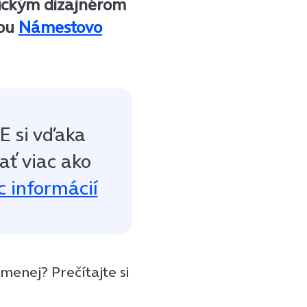
afickým dizajnérom
vou
Námestovo
E si vďaka
ať viac ako
c informácií
menej? Prečítajte si