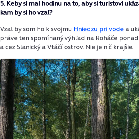
5. Keby si mal hodinu na to, aby si turistovi uká
kam by si ho vzal?
Vzal by som ho k svojmu
Hniedzu pri vode
a uk
práve ten spomínaný výhľad na Roháče ponad
a cez Slanický a Vtáčí ostrov. Nie je nič krajšie.