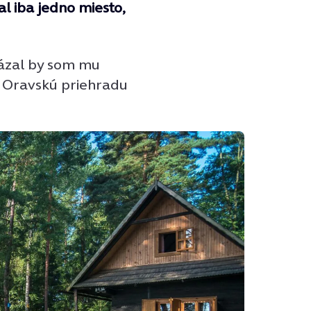
zal iba jedno miesto,
ázal by som mu
 Oravskú priehradu