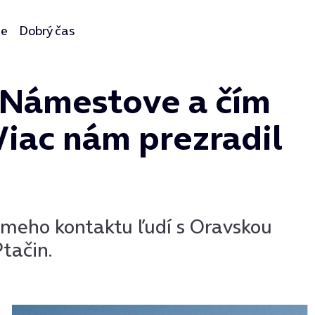
ie
Dobrý čas
v Námestove a čím
Viac nám prezradil
iameho kontaktu ľudí s Oravskou
tačin.