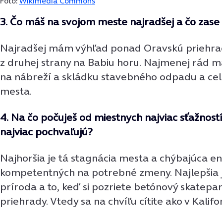
Foto:
Wikimedia Commons
3. Čo máš na svojom meste najradšej a čo zase
Najradšej mám výhľad ponad Oravskú priehra
z druhej strany na Babiu horu. Najmenej rád 
na nábreží a skládku stavebného odpadu a cel
mesta.
4. Na čo počuješ od miestnych najviac sťažností
najviac pochvaľujú?
Najhoršia je tá stagnácia mesta a chýbajúca e
kompetentných na potrebné zmeny. Najlepšia 
príroda a to, keď si pozriete betónový skatepa
priehrady. Vtedy sa na chvíľu cítite ako v Kalifor