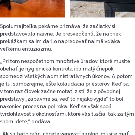
Spolumajiteľka pekárne priznáva, že začiatky si
predstavovala naivne. Je presvedčená, že napriek
prekážkam sa im darilo napredovať najmä vďaka
veľkému entuziazmu.
„Pri tom nespočetnom množstve úradov, ktoré musíte
obehať, je hygienická kontrola iba malý čriepok
spomedzi všetkých administratívnych úkonov. A potom
je tu, samozrejme, ešte kolaudácia priestorov. Keď sa
v tom raz človek začne motať, zistí, že z pôvodnej
predstavy „zabavme sa, veď to nejako vyjde“ to bol
nakoniec proces na pol roka. Keď sa však spojí
tvrdohlavosť s okolnosťami, ktoré vás tlačia, tak za tým
snom idete,“ dodáva.
„Ak sa tejto práci chcete venovať naplno, musíte mať