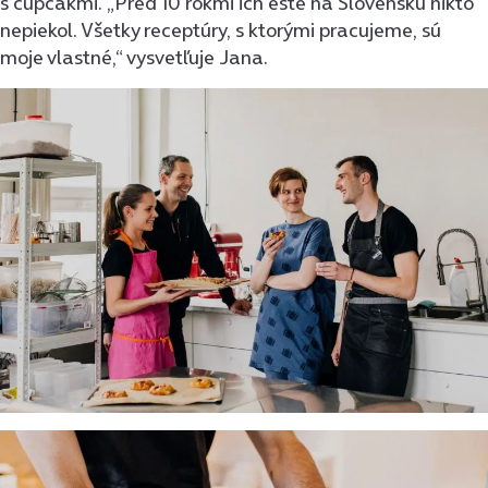
s cupcakmi. „Pred 10 rokmi ich ešte na Slovensku nikto
nepiekol. Všetky receptúry, s ktorými pracujeme, sú
moje vlastné,“ vysvetľuje Jana.