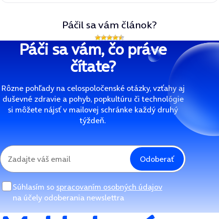
Páčil sa vám článok?
Páči sa vám, čo práve
čítate?
Rôzne pohľady na celospoločenské otázky, vzťahy aj
duševné zdravie a pohyb, popkultúru či technológie
si môžete nájsť v mailovej schránke každý druhý
týždeň.
Odoberať
Súhlasím so
spracovaním osobných údajov
na účely odoberania newslettra