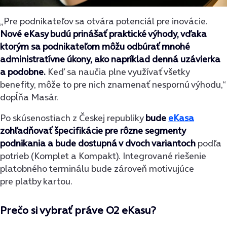
„Pre podnikateľov sa otvára potenciál pre inovácie.
Nové eKasy budú prinášať praktické výhody, vďaka
ktorým sa podnikateľom môžu odbúrať mnohé
administratívne úkony, ako napríklad denná uzávierka
a podobne.
Keď sa naučia plne využívať všetky
benefity, môže to pre nich znamenať nespornú výhodu,“
dopĺňa Masár.
Po skúsenostiach z Českej republiky
bude
eKasa
zohľadňovať špecifikácie pre rôzne segmenty
podnikania a bude dostupná v dvoch variantoch
podľa
potrieb (Komplet a Kompakt). Integrované riešenie
platobného terminálu bude zároveň motivujúce
pre platby kartou.
Prečo si vybrať práve O2 eKasu?