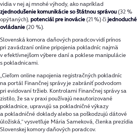
vidia v nej aj mnohé výhody, ako napríklad
zjednodušenie komunikácie so štátnou správou
(32 %
opýtaných),
potenciál pre inovácie
(21 %) či
jednoduché
ovládanie
(20 %).
Slovenská komora daňových poradcov vidí prínos
pri zavádzaní online pripojenia pokladníc najmä
v efektívnejšom výbere daní a poklese manipulácie
s pokladnicami.
„Cieľom online napojenia registračných pokladníc
na portál Finančnej správy je zabrániť podvodom
pri evidovaní tržieb. Kontrolami Finančnej správy sa
zistilo, že sa v praxi používajú neautorizované
pokladnice, upravujú sa pokladničné výkazy
a pokladničné doklady alebo sa poškodzujú dátové
úložiská,“ vysvetľuje Mária Sameková, členka prezídia
Slovenskej komory daňových poradcov.