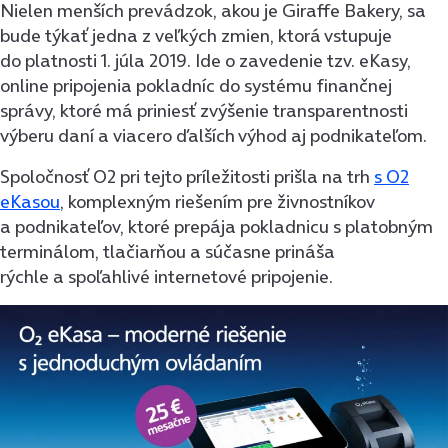
Nielen menších prevádzok, akou je Giraffe Bakery, sa
bude týkať jedna z veľkých zmien, ktorá vstupuje
do platnosti 1. júla 2019. Ide o zavedenie tzv. eKasy,
online pripojenia pokladníc do systému finančnej
správy, ktoré má priniesť zvýšenie transparentnosti
výberu daní a viacero ďalších výhod aj podnikateľom.
Spoločnosť O2 pri tejto príležitosti prišla na trh
s O2
eKasou
, komplexným riešením pre živnostníkov
a podnikateľov, ktoré prepája pokladnicu s platobným
terminálom, tlačiarňou a súčasne prináša
rýchle
a spoľahlivé internetové pripojenie.