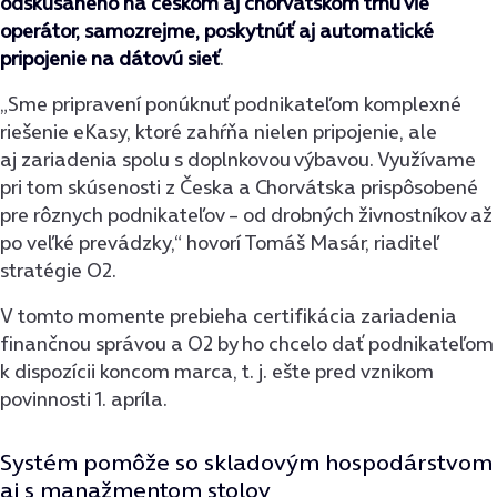
odskúšaného na českom aj chorvátskom trhu vie
operátor, samozrejme, poskytnúť aj automatické
pripojenie na dátovú sieť
.
„Sme pripravení ponúknuť podnikateľom komplexné
riešenie eKasy, ktoré zahŕňa nielen pripojenie, ale
aj zariadenia spolu s doplnkovou výbavou. Využívame
pri tom skúsenosti z Česka a Chorvátska prispôsobené
pre rôznych podnikateľov – od drobných živnostníkov až
po veľké prevádzky,“ hovorí Tomáš Masár, riaditeľ
stratégie O2.
V tomto momente prebieha certifikácia zariadenia
finančnou správou a O2 by ho chcelo dať podnikateľom
k dispozícii koncom marca, t. j. ešte pred vznikom
povinnosti 1. apríla.
Systém pomôže so skladovým hospodárstvom
aj s manažmentom stolov