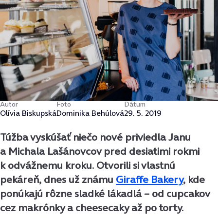
Autor
Foto
Dátum
Olívia Biskupská
Dominika Behúlová
29. 5. 2019
Túžba vyskúšať niečo nové priviedla Janu
a Michala Lašánovcov pred desiatimi rokmi
k odvážnemu kroku. Otvorili si vlastnú
pekáreň, dnes už známu
Giraffe Bakery
, kde
ponúkajú rôzne sladké lákadlá – od cupcakov
cez makrónky a cheesecaky až po torty.