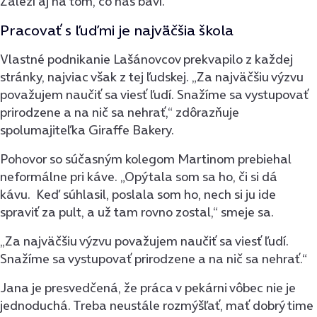
Záleží aj na tom, čo nás baví.“
Pracovať s ľuďmi je najväčšia škola
Vlastné podnikanie Lašánovcov prekvapilo z každej
stránky, najviac však z tej ľudskej. „Za najväčšiu výzvu
považujem naučiť sa viesť ľudí. Snažíme sa vystupovať
prirodzene a na nič sa nehrať,“ zdôrazňuje
spolumajiteľka Giraffe Bakery.
Pohovor so súčasným kolegom Martinom prebiehal
neformálne pri káve. „Opýtala som sa ho, či si dá
kávu.
Keď súhlasil, poslala som ho, nech si ju ide
spraviť za pult, a už tam rovno zostal,“ smeje sa.
„
Za najväčšiu výzvu považujem naučiť sa viesť ľudí.
Snažíme sa vystupovať prirodzene a na nič sa nehrať.“
Jana je presvedčená, že práca v pekárni vôbec nie je
jednoduchá. Treba neustále rozmýšľať, mať dobrý time