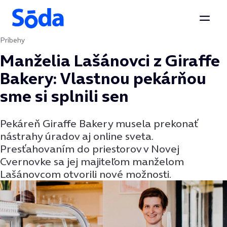
Otvor
Príbehy
Preskočiť na obsah
Manželia Lašánovci z Giraffe
Bakery: Vlastnou pekárňou
sme si splnili sen
Pekáreň Giraffe Bakery musela prekonať
nástrahy úradov aj online sveta.
Presťahovaním do priestorov v Novej
Cvernovke sa jej majiteľom manželom
Lašánovcom otvorili nové možnosti.