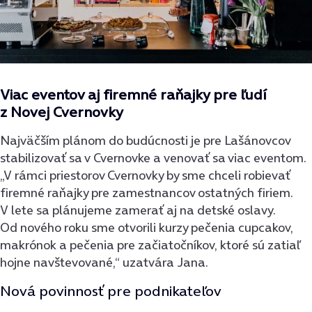
Viac eventov aj firemné raňajky pre ľudí
z Novej Cvernovky
Najväčším plánom do budúcnosti je pre Lašánovcov
stabilizovať sa v Cvernovke a venovať sa viac eventom.
„V rámci priestorov Cvernovky by sme chceli robievať
firemné raňajky pre zamestnancov ostatných firiem.
V lete sa plánujeme zamerať aj na detské oslavy.
Od nového roku sme otvorili kurzy pečenia cupcakov,
makrónok a pečenia pre začiatočníkov, ktoré sú zatiaľ
hojne navštevované,“
uzatvára Jana.
Nová povinnosť pre podnikateľov