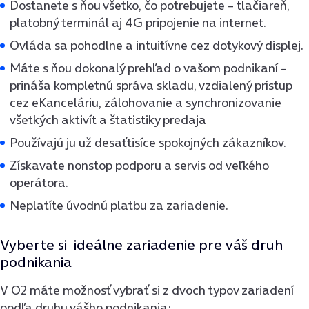
Dostanete s ňou všetko, čo potrebujete – tlačiareň,
platobný terminál aj 4G pripojenie na internet.
Ovláda sa pohodlne a intuitívne cez dotykový displej.
Máte s ňou dokonalý prehľad o vašom podnikaní –
prináša kompletnú správa skladu, vzdialený prístup
cez eKanceláriu, zálohovanie a synchronizovanie
všetkých aktivít a štatistiky predaja
Používajú ju už desaťtisíce spokojných zákazníkov.
Získavate nonstop podporu a servis od veľkého
operátora.
Neplatíte úvodnú platbu za zariadenie.
Vyberte si ideálne zariadenie pre váš druh
podnikania
V O2 máte možnosť vybrať si z dvoch typov zariadení
podľa druhu vášho podnikania: