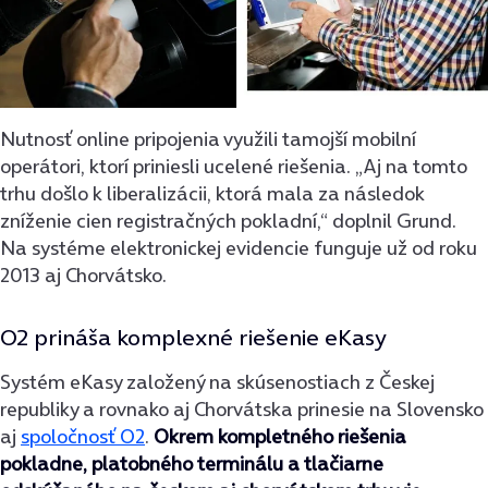
Nutnosť online pripojenia využili tamojší mobilní
operátori, ktorí priniesli ucelené riešenia. „Aj na tomto
trhu došlo k liberalizácii, ktorá mala za následok
zníženie cien registračných pokladní,“ doplnil Grund.
Na systéme elektronickej evidencie funguje už od roku
2013 aj Chorvátsko.
O2 prináša komplexné riešenie eKasy
Systém eKasy založený na skúsenostiach z Českej
republiky a rovnako aj Chorvátska prinesie na Slovensko
aj
spoločnosť O2
.
Okrem kompletného riešenia
pokladne, platobného terminálu a tlačiarne