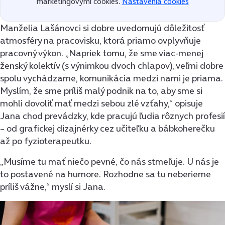
marketingovými cookies.
Nastavenia cookies
Manželia Lašánovci si dobre uvedomujú dôležitosť
atmosféry na pracovisku, ktorá priamo ovplyvňuje
pracovný výkon. „Napriek tomu, že sme viac-menej
ženský kolektív (s výnimkou dvoch chlapov), veľmi dobre
spolu vychádzame, komunikácia medzi nami je priama.
Myslím, že sme príliš malý podnik na to, aby sme si
mohli dovoliť mať medzi sebou zlé vzťahy,“ opisuje
Jana chod prevádzky, kde pracujú ľudia rôznych profesií
– od grafickej dizajnérky cez učiteľku a bábkoherečku
až po fyzioterapeutku.
„Musíme tu mať niečo pevné, čo nás stmeľuje. U nás je
to postavené na humore. Rozhodne sa tu neberieme
príliš vážne,“ myslí si Jana.