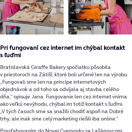
Pri fungovaní cez internet im chýbal kontakt
s ľuďmi
Bratislavská Giraffe Bakery spočiatku pôsobila
v priestoroch na Zátiší, ktoré boli určené len na výrobu.
„Fungovali sme len na princípe internetových
objednávok a od toho sa odvíjala aj stavba celého
dňa,“ opisuje Jana. Fungovanie len cez internet vníma
ako veľkú nevýhodu, chýbal im totiž kontakt s ľuďmi.
„V tých časoch sme sa snažili chodiť aspoň na Dobré
trhy, ale inak sme celý marketing riešili iba online.“
Presťahovaním do Novej Cvernovky sa Lašánovcom