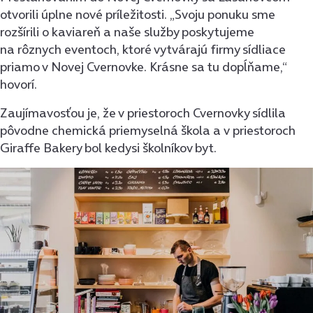
otvorili úplne nové príležitosti. „Svoju ponuku sme
rozšírili o kaviareň a naše služby poskytujeme
na rôznych eventoch, ktoré vytvárajú firmy sídliace
priamo v Novej Cvernovke. Krásne sa tu do
pĺňame,“
hovorí.
Zaujímavosťou je, že v priestoroch Cvernovky sídlila
pôvodne chemická priemyselná škola a v priestoroch
Giraffe Bakery bol kedysi školníkov byt.