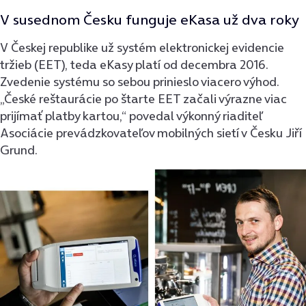
V susednom Česku funguje eKasa už dva roky
V Českej republike už systém elektronickej evidencie
tržieb (EET), teda eKasy platí od decembra 2016.
Zvedenie systému so sebou prinieslo viacero výhod.
„České reštaurácie po štarte EET začali výrazne viac
prijímať platby kartou,“ povedal výkonný riaditeľ
Asociácie prevádzkovateľov mobilných sietí v Česku Jiří
Grund.