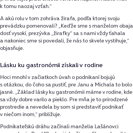
k tomu naozaj vzťah.“
A akú rolu v tom zohráva žirafa, podľa ktorej svoju
prevádzku pomenovali? „Keďže sme s manželom obaja
dosť vysokí, prezývka „žirafky“ sa s nami vždy ťahala
a nakoniec sme si povedali, že nás to skvele vystihuje,“
objasňuje.
Lásku ku gastronómii získali v rodine
Hoci mnohí v začiatkoch úvah o podnikaní bojujú
s otázkou, do čoho sa pustiť, pre Janu a Michala to bolo
jasné. „Základ lásky ku gastronómii máme v rodine, kde
sa vždy dobre varilo a pieklo. Pre mňa je to prirodzené
prostredie a nevedela by som si predstaviť podnikať
v niečom inom,“ približuje.
Podnikateľskú dráhu začínali manželia Lašánovci