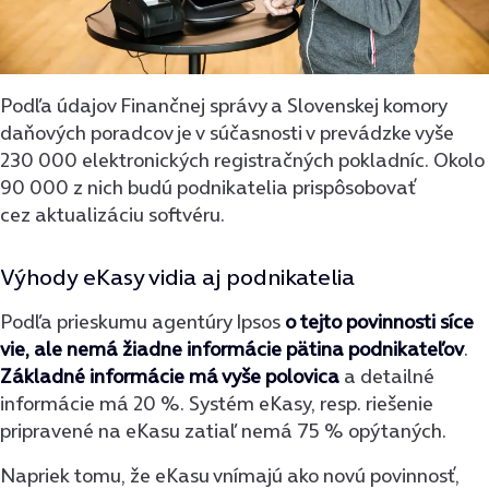
Podľa údajov Finančnej správy a Slovenskej komory
daňových poradcov je v súčasnosti v prevádzke vyše
230 000 elektronických registračných pokladníc. Okolo
90 000 z nich budú podnikatelia prispôsobovať
cez aktualizáciu softvéru.
Výhody eKasy vidia aj podnikatelia
Podľa prieskumu agentúry Ipsos
o tejto povinnosti síce
vie, ale nemá žiadne informácie pätina podnikateľov
.
Základné informácie má vyše polovica
a detailné
informácie má 20 %. Systém eKasy, resp. riešenie
pripravené na eKasu zatiaľ nemá 75 % opýtaných.
Napriek tomu, že eKasu vnímajú ako novú povinnosť,