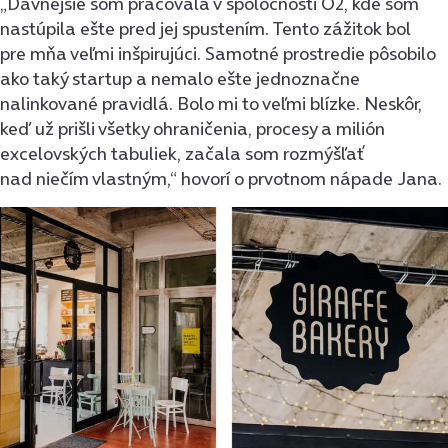
„Dávnejšie som pracovala v spoločnosti O2, kde som
nastúpila ešte pred jej spustením. Tento zážitok bol
pre mňa veľmi inšpirujúci. Samotné prostredie pôsobilo
ako taký startup a nemalo ešte jednoznačne
nalinkované pravidlá. Bolo mi to veľmi blízke. Neskôr,
keď už prišli všetky ohraničenia, procesy a milión
excelovských tabuliek, začala som rozmýšľať
nad niečím vlastným,“ hovorí o prvotnom nápade Jana.