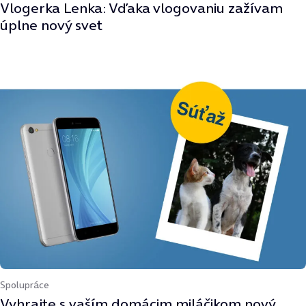
Vlogerka Lenka: Vďaka vlogovaniu zažívam
úplne nový svet
Spolupráce
Vyhrajte s vaším domácim miláčikom nový