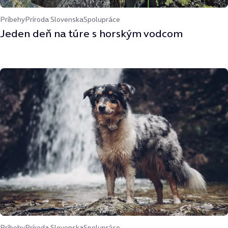
Príbehy
Príroda Slovenska
Spolupráce
Jeden deň na túre s horským vodcom
Príbehy
Príroda Slovenska
Spolupráce