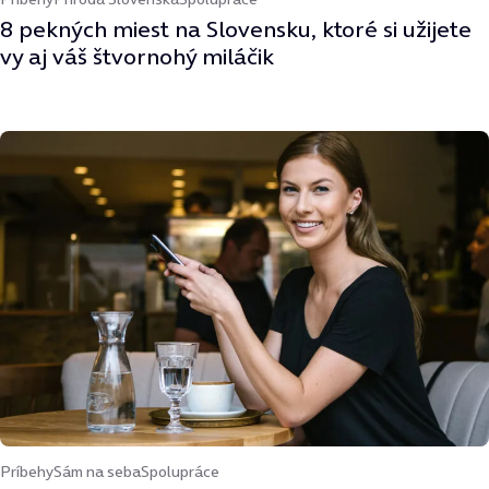
8 pekných miest na Slovensku, ktoré si užijete
vy aj váš štvornohý miláčik
Príbehy
Sám na seba
Spolupráce