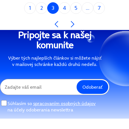
Si na strane
1
2
3
4
5
7
Nasledujúca strana
Predchádzajúca strana
Pripojte sa k našej
komunite
Výber tých najlepších článkov si môžete nájsť
v mailovej schránke každú druhú nedeľu.
Odoberať
Súhlasím so
spracovaním osobných údajov
na účely odoberania newslettra