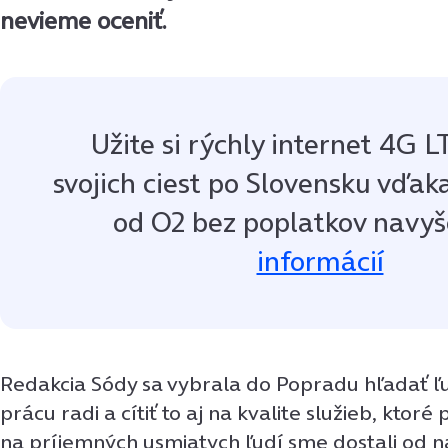
nevieme oceniť.
Užite si rýchly internet 4G 
svojich ciest po Slovensku vďaka
od O2 bez poplatkov navyš
informácií
Redakcia Sódy sa vybrala do Popradu hľadať ľud
prácu radi a cítiť to aj na kvalite služieb, ktoré
na príjemných usmiatych ľudí sme dostali od naš