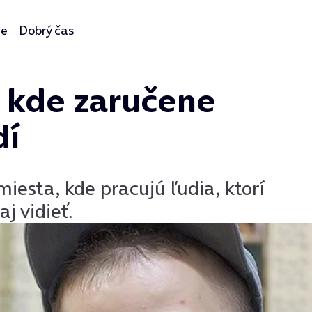
ie
Dobrý čas
, kde zaručene
dí
iesta, kde pracujú ľudia, ktorí
j vidieť.