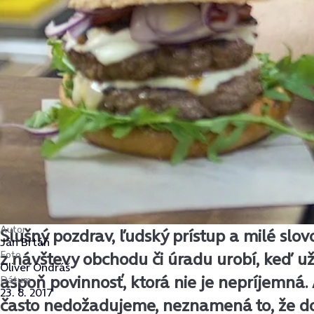
Autor
Slušný pozdrav, ľudský prístup a milé slovo
Ján Brtáň
Foto
z návštevy obchodu či úradu urobí, keď už 
Oliver Ondráš
aspoň povinnosť, ktorá nie je nepríjemná.
Dátum
23. 8. 2017
často nedožadujeme, neznamená to, že d