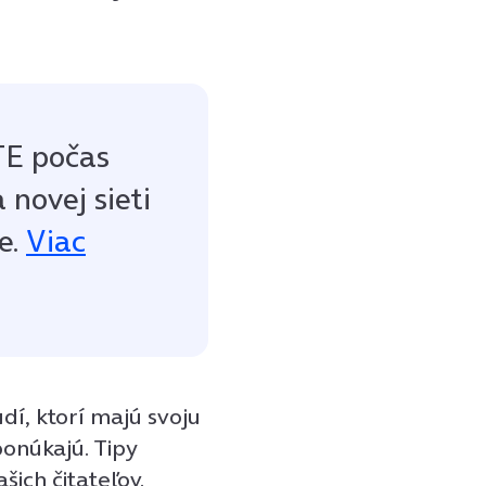
LTE počas
 novej sieti
e.
Viac
í, ktorí majú svoju
 ponúkajú. Tipy
ich čitateľov.