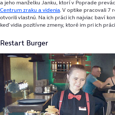
a jeho manželku Janku, ktorí v Poprade prevád
Centrum zraku a videnia
. V optike pracovali 7 
otvorili vlastnú. Na ich práci ich najviac baví ko
keď vidia pozitívne zmeny, ktoré im pri ich práci
Restart Burger