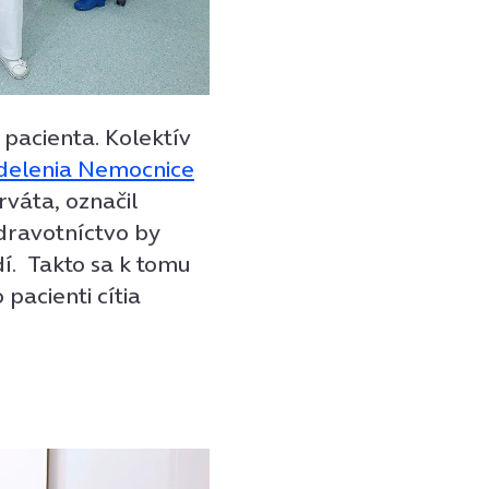
 pacienta. Kolektív
delenia Nemocnice
váta, označil
dravotníctvo by
í. Takto sa k tomu
 pacienti cítia