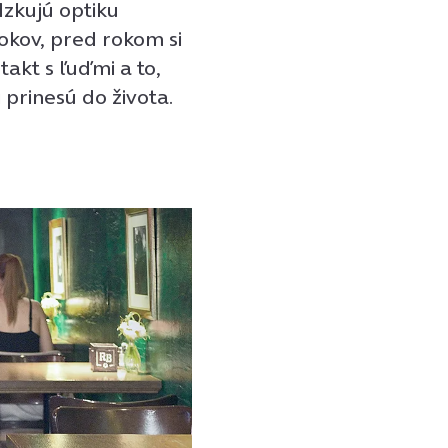
zkujú optiku
rokov, pred rokom si
ntakt s ľuďmi a to,
 prinesú do života.