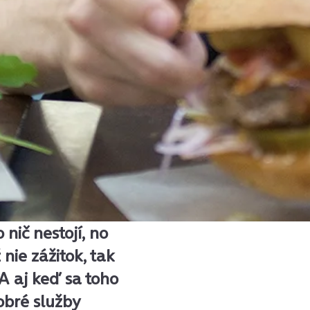
 nič nestojí, no
nie zážitok, tak
 A aj keď sa toho
obré služby