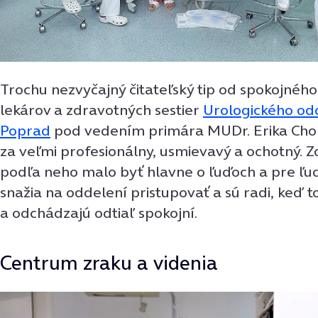
Trochu nezvyčajný čitateľský tip od spokojného
lekárov a zdravotných sestier
Urologického od
Poprad
pod vedením primára MUDr. Erika Chor
za veľmi profesionálny, usmievavý a ochotný. Z
podľa neho malo byť hlavne o ľuďoch a pre ľud
snažia na oddelení pristupovať a sú radi, keď to
a odchádzajú odtiaľ spokojní.
Centrum zraku a videnia