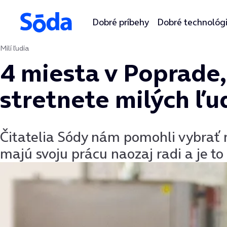
Dobré príbehy
Dobré technológ
Milí ľudia
Preskočiť na obsah
4 miesta v Poprade
stretnete milých ľu
Čitatelia Sódy nám pomohli vybrať m
majú svoju prácu naozaj radi a je to a