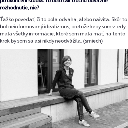
po ukončení štúdia. To bolo tak trochu odvážne
rozhodnutie, nie?
Ťažko povedať, či to bola odvaha, alebo naivita. Skôr to
bol neinformovaný idealizmus, pretože keby som vtedy
mala všetky informácie, ktoré som mala mať, na tento
krok by som sa asi nikdy neodvážila. (smiech)