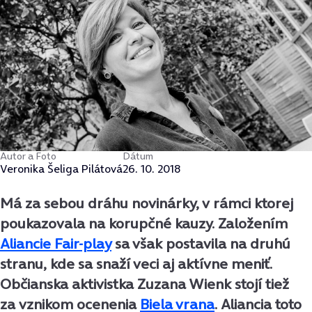
Autor a Foto
Dátum
Veronika Šeliga Pilátová
26. 10. 2018
Má za sebou dráhu novinárky, v rámci ktorej
poukazovala na korupčné kauzy. Založením
Aliancie Fair-play
sa však postavila na druhú
stranu, kde sa snaží veci aj aktívne meniť.
Občianska aktivistka Zuzana Wienk stojí tiež
za vznikom ocenenia
Biela vrana
. Aliancia toto