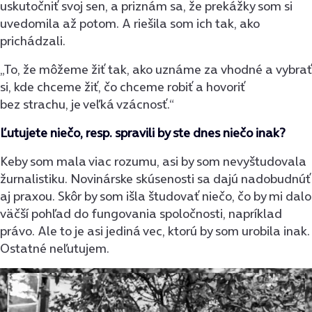
uskutočniť svoj sen, a priznám sa, že prekážky som si
uvedomila až potom. A riešila som ich tak, ako
prichádzali.
„To, že môžeme žiť tak, ako uznáme za vhodné a vybrať
si, kde chceme žiť, čo chceme robiť a hovoriť
bez strachu, je veľká vzácnosť.“
Ľutujete niečo, resp. spravili by ste dnes niečo inak?
Keby som mala viac rozumu, asi by som nevyštudovala
žurnalistiku. Novinárske skúsenosti sa dajú nadobudnúť
aj praxou. Skôr by som išla študovať niečo, čo by mi dalo
väčší pohľad do fungovania spoločnosti, napríklad
právo. Ale to je asi jediná vec, ktorú by som urobila inak.
Ostatné neľutujem.