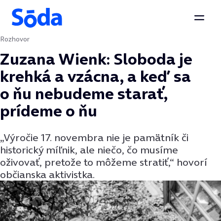
Otvor
Rozhovor
Preskočiť na obsah
Zuzana Wienk: Sloboda je
krehká a vzácna, a keď sa
o ňu nebudeme starať,
prídeme o ňu
„Výročie 17. novembra nie je pamätník či
historický míľnik, ale niečo, čo musíme
oživovať, pretože to môžeme stratiť,“ hovorí
občianska aktivistka.