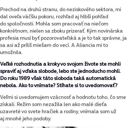
Prechod na druhú stranu, do neziskového sektora, mi
dal oveľa väčšiu pokoru, rozhľad aj hlbší pohľad
do spoločnosti. Mohla som pracovať na niečom
konkrétnom, nielen sa zboku prizerať. Kým novinárska
profesia musí byť pozorovateľská a je to tak správne, ja
sa asi až príliš miešam do vecí. A Aliancia mi to
umožnila.
Veľké rozhodnutia a kroky vo svojom živote ste mohli
spraviť aj vďaka slobode, lebo ste jednoducho mohli.
Do roku 1989 však táto sloboda taká automatická
nebola. Ako to vnímate? Stíhate si to uvedomovať?
Veľmi si uvedomujem vzácnosť a hodnotu toho, čo sme
získali. Režim som nezažila len ako malé dieťa
uzavreté vo svete hračiek a rodiny, vnímala som už
aj mnohé jeho podoby.