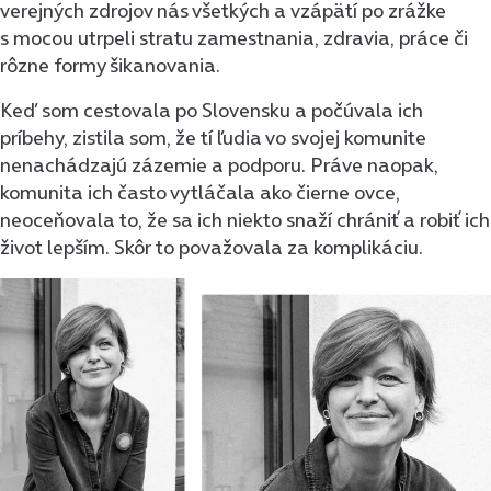
verejných zdrojov nás všetkých a vzápätí po zrážke
s mocou utrpeli stratu zamestnania, zdravia, práce či
rôzne formy šikanovania.
Keď som cestovala po Slovensku a počúvala ich
príbehy, zistila som, že tí ľudia vo svojej komunite
nenachádzajú zázemie a podporu. Práve naopak,
komunita ich často vytláčala ako čierne ovce,
neoceňovala to, že sa ich niekto snaží chrániť a robiť ich
život lepším. Skôr to považovala za komplikáciu.