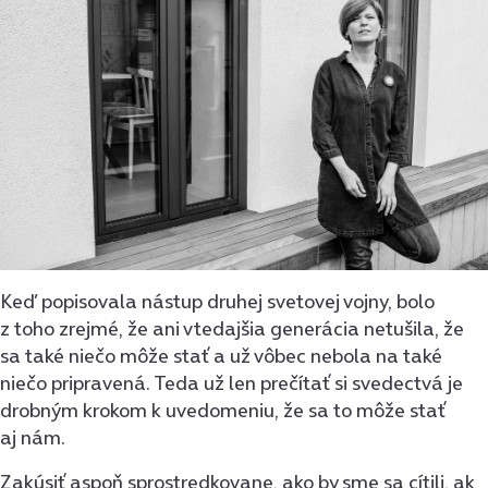
Keď popisovala nástup druhej svetovej vojny, bolo
z toho zrejmé, že ani vtedajšia generácia netušila, že
sa také niečo môže stať a už vôbec nebola na také
niečo pripravená. Teda už len prečítať si svedectvá je
drobným krokom k uvedomeniu, že sa to môže stať
aj nám.
Zakúsiť aspoň sprostredkovane, ako by sme sa cítili, ak