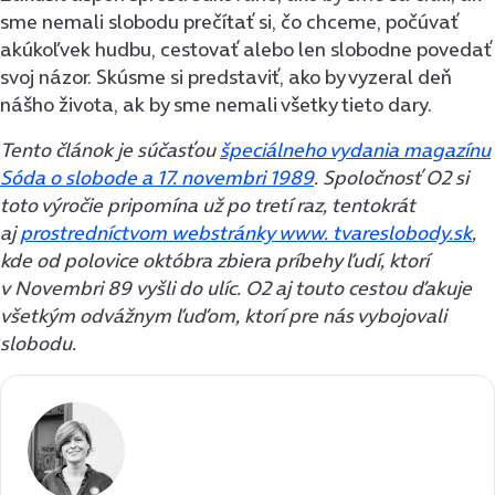
sme nemali slobodu prečítať si, čo chceme, počúvať
akúkoľvek hudbu, cestovať alebo len slobodne povedať
svoj názor. Skúsme si predstaviť, ako by vyzeral deň
nášho života, ak by sme nemali všetky tieto dary.
Tento článok je súčasťou
špeciálneho vydania magazínu
Sóda o slobode a 17. novembri 1989
. Spoločnosť O2 si
toto výročie pripomína už po tretí raz, tentokrát
aj
prostredníctvom webstránky www. tvareslobody.sk
,
kde od polovice októbra zbiera príbehy ľudí, ktorí
v Novembri 89 vyšli do ulíc.
O2 aj touto cestou ďakuje
všetkým odvážnym ľuďom, ktorí pre nás vybojovali
slobodu.