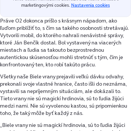
marketingovými cookies.
Nastavenia cookies
Práve O2 dokonca prišlo s krásnym nápadom, ako
ľuďom priblížiť to, s čím sa takého osobnosti stretávajú.
Vytvorili mobil, do ktorého nahrali nenávistné správy,
ktoré Ján Benčík dostal. Bol vystavený na viacerých
miestach a ľudia sa takouto bezprostrednou
autentickou skúsenosťou mohli stretnúť s tým, čím je
konfrontovaný ten, kto robí takúto prácu.
Všetky naše Biele vrany prejavili veľkú dávku odvahy,
prekonali svoje vlastné hranice, často išli do neznáma,
vystavili sa nepríjemným situáciám, ale dokázali to.
Tieto vrany nie sú magickí hrdinovia, sú to ľudia žijúci
medzi nami. Nie sú vyvolenou kastou, sú pripomienkou
toho, že taký môže byť každý z nás.
„Biele vrany nie sú magickí hrdinovia, sú to ľudia žijúci