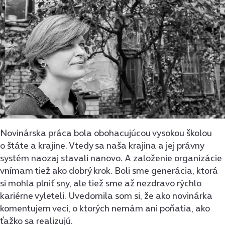
Novinárska práca bola obohacujúcou vysokou školou
o štáte a krajine. Vtedy sa naša krajina a jej právny
systém naozaj stavali nanovo. A založenie organizácie
vnímam tiež ako dobrý krok. Boli sme generácia, ktorá
si mohla plniť sny, ale tiež sme až nezdravo rýchlo
kariérne vyleteli. Uvedomila som si, že ako novinárka
komentujem veci, o ktorých nemám ani poňatia, ako
ťažko sa realizujú.