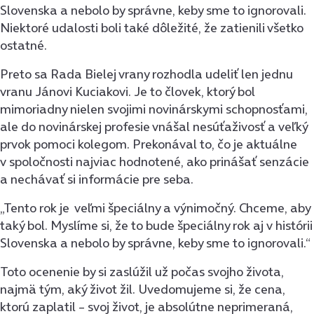
Slovenska a nebolo by správne, keby sme to ignorovali.
Niektoré udalosti boli také dôležité, že zatienili všetko
ostatné.
Preto sa Rada Bielej vrany rozhodla udeliť len jednu
vranu Jánovi Kuciakovi. Je to človek, ktorý bol
mimoriadny nielen svojimi novinárskymi schopnosťami,
ale do novinárskej profesie vnášal nesúťaživosť a veľký
prvok pomoci kolegom. Prekonával to, čo je aktuálne
v spoločnosti najviac hodnotené, ako prinášať senzácie
a nechávať si informácie pre seba.
„Tento rok je veľmi špeciálny a výnimočný. Chceme, aby
taký bol. Myslíme si, že to bude špeciálny rok aj v histórii
Slovenska a nebolo by správne, keby sme to ignorovali.“
Toto ocenenie by si zaslúžil už počas svojho života,
najmä tým, aký život žil. Uvedomujeme si, že cena,
ktorú zaplatil – svoj život, je absolútne neprimeraná,