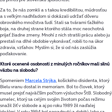
Za to, že nás zomkli a s takou kredibilitou, múdrosťou
a s veľkým nadhľadom si dokázali udržať dôveru
obrovského množstva ľudí. Stali sa tvárami ťažkého
boja, na druhej strane ktorého stála moc neochotná
prijať žiadne zmeny. Mnohí z nich stratili prácu alebo ju
prestali na dlhé obdobie vykonávať, robili to na úkor
zdravia, vzťahov. Myslím si, že si od nás zaslúžia
poďakovanie.
Ktoré ocenené osobnosti z minulých ročníkov mali silnú
väzbu na slobodu?
Spomeniem
Marcela Strýka
, košického disidenta, ktorý
Bielu vranu dostal in memoriam. Bol to človek, ktorý
musel prejsť najväčším počtom výsluchov ŠtB. Slobodný
umelec, ktorý sa celým svojím životom počas režimu
snažil žiť v slobode a aj po roku 1989 žil naďalej
ideálmi. V roku 1994 bol napadnutý a dobitý, lebo sa