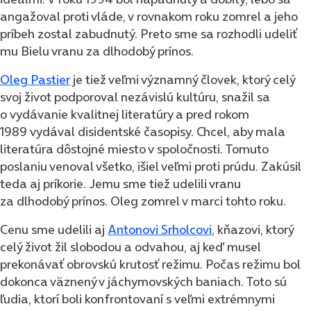
angažoval proti vláde, v rovnakom roku zomrel a jeho
príbeh zostal zabudnutý. Preto sme sa rozhodli udeliť
mu Bielu vranu za dlhodobý prínos.
Oleg Pastier
je tiež veľmi významný človek, ktorý celý
svoj život podporoval nezávislú kultúru, snažil sa
o vydávanie kvalitnej literatúry a pred rokom
1989 vydával disidentské časopisy. Chcel, aby mala
literatúra dôstojné miesto v spoločnosti. Tomuto
poslaniu venoval všetko, išiel veľmi proti prúdu. Zakúsil
teda aj príkorie. Jemu sme tiež udelili vranu
za dlhodobý prínos. Oleg zomrel v marci tohto roku.
Cenu sme udelili aj
Antonovi Srholcovi
, kňazovi, ktorý
celý život žil slobodou a odvahou, aj keď musel
prekonávať obrovskú krutosť režimu. Počas režimu bol
dokonca väznený v jáchymovských baniach. Toto sú
ľudia, ktorí boli konfrontovaní s veľmi extrémnymi