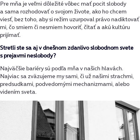
Pre mňa je veľmi dôležité vôbec mať pocit slobody
a sama rozhodovať o svojom živote, ako ho chcem
viesť, bez toho, aby si režim uzurpoval právo nadiktovať
mi, čo smiem či nesmiem hovoriť, čítať a akú kultúru
prijímať.
Stretli ste sa aj v dnešnom zdanlivo slobodnom svete
s prejavmi neslobody?
Najväčšie bariéry sú podľa mňa v našich hlavách.
Najviac sa zväzujeme my sami, či už našimi strachmi,
predsudkami, podvedomými mechanizmami, alebo
videním sveta.