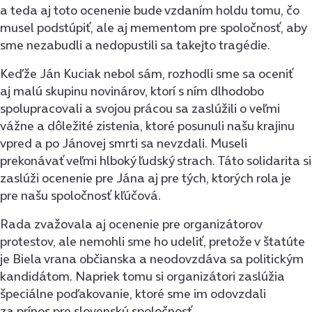
a teda aj toto ocenenie bude vzdaním holdu tomu, čo
musel podstúpiť, ale aj mementom pre spoločnosť, aby
sme nezabudli a nedopustili sa takejto tragédie.
Keďže Ján Kuciak nebol sám, rozhodli sme sa oceniť
aj malú skupinu novinárov, ktorí s ním dlhodobo
spolupracovali a svojou prácou sa zaslúžili o veľmi
vážne a dôležité zistenia, ktoré posunuli našu krajinu
vpred a po Jánovej smrti sa nevzdali. Museli
prekonávať veľmi hlboký ľudský strach. Táto solidarita si
zaslúži ocenenie pre Jána aj pre tých, ktorých rola je
pre našu spoločnosť kľúčová.
Rada zvažovala aj ocenenie pre organizátorov
protestov, ale nemohli sme ho udeliť, pretože v štatúte
je Biela vrana občianska a neodovzdáva sa politickým
kandidátom. Napriek tomu si organizátori zaslúžia
špeciálne poďakovanie, ktoré sme im odovzdali
za prínos pre slovenskú spoločnosť.