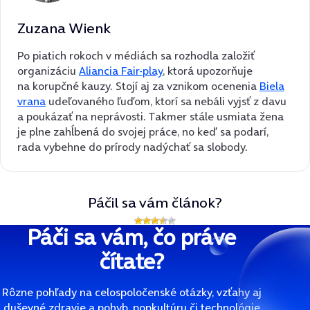
Zuzana Wienk
Po piatich rokoch v médiách sa rozhodla založiť
organizáciu
Aliancia Fair-play
, ktorá upozorňuje
na korupčné kauzy. Stojí aj za vznikom ocenenia
Biela
vrana
udeľovaného ľuďom, ktorí sa nebáli vyjsť z davu
a poukázať na neprávosti. Takmer stále usmiata žena
je plne zahĺbená do svojej práce, no keď sa podarí,
rada vybehne do prírody nadýchať sa slobody.
Páčil sa vám článok?
Páči sa vám, čo práve
čítate?
Rôzne pohľady na celospoločenské otázky, vzťahy aj
duševné zdravie a pohyb, popkultúru či technológie