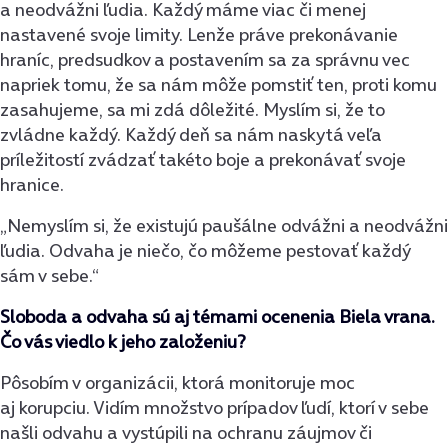
a neodvážni ľudia. Každý máme viac či menej
nastavené svoje limity. Lenže práve prekonávanie
hraníc, predsudkov a postavením sa za správnu vec
napriek tomu, že sa nám môže pomstiť ten, proti komu
zasahujeme, sa mi zdá dôležité. Myslím si, že to
zvládne každý. Každý deň sa nám naskytá veľa
príležitostí zvádzať takéto boje a prekonávať svoje
hranice.
„Nemyslím si, že existujú paušálne odvážni a neodvážni
ľudia. Odvaha je niečo, čo môžeme pestovať každý
sám v sebe.“
Sloboda a odvaha sú aj témami ocenenia Biela vrana.
Čo vás viedlo k jeho založeniu?
Pôsobím v organizácii, ktorá monitoruje moc
aj korupciu. Vidím množstvo prípadov ľudí, ktorí v sebe
našli odvahu a vystúpili na ochranu záujmov či