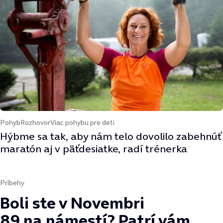
Pohyb
Rozhovor
Viac pohybu pre deti
Hýbme sa tak, aby nám telo dovolilo zabehnúť
maratón aj v päťdesiatke, radí trénerka
Príbehy
Boli ste v Novembri
89 na námestí? Patrí vám