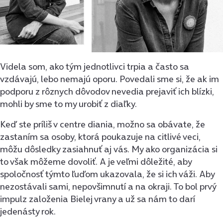
Videla som, ako tým jednotlivci trpia a často sa
vzdávajú, lebo nemajú oporu. Povedali sme si, že ak im
podporu z rôznych dôvodov nevedia prejaviť ich blízki,
mohli by sme to my urobiť z diaľky.
Keď ste príliš v centre diania, možno sa obávate, že
zastaním sa osoby, ktorá poukazuje na citlivé veci,
môžu dôsledky zasiahnuť aj vás. My ako organizácia si
to však môžeme dovoliť. A je veľmi dôležité, aby
spoločnosť týmto ľuďom ukazovala, že si ich váži. Aby
nezostávali sami, nepovšimnutí a na okraji. To bol prvý
impulz založenia Bielej vrany a už sa nám to darí
jedenásty rok.