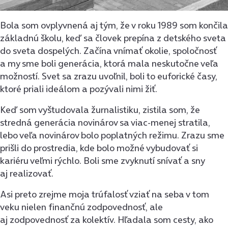
Bola som ovplyvnená aj tým, že v roku 1989 som končila
základnú školu, keď sa človek prepína z detského sveta
do sveta dospelých. Začína vnímať okolie, spoločnosť
a my sme boli generácia, ktorá mala neskutočne veľa
možností. Svet sa zrazu uvoľnil, boli to euforické časy,
ktoré priali ideálom a pozývali nimi žiť.
Keď som vyštudovala žurnalistiku, zistila som, že
stredná generácia novinárov sa viac-menej stratila,
lebo veľa novinárov bolo poplatných režimu. Zrazu sme
prišli do prostredia, kde bolo možné vybudovať si
kariéru veľmi rýchlo. Boli sme zvyknutí snívať a sny
aj realizovať.
Asi preto zrejme moja trúfalosť vziať na seba v tom
veku nielen finančnú zodpovednosť, ale
aj zodpovednosť za kolektív. Hľadala som cesty, ako