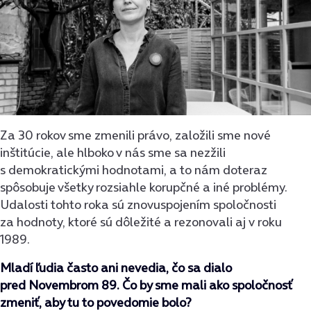
Za 30 rokov sme zmenili právo, založili sme nové
inštitúcie, ale hlboko v nás sme sa nezžili
s demokratickými hodnotami, a to nám doteraz
spôsobuje všetky rozsiahle korupčné a iné problémy.
Udalosti tohto roka sú znovuspojením spoločnosti
za hodnoty, ktoré sú dôležité a rezonovali aj v roku
1989.
Mladí ľudia často ani nevedia, čo sa dialo
pred Novembrom 89. Čo by sme mali ako spoločnosť
zmeniť, aby tu to povedomie bolo?