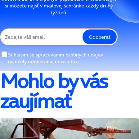
si môžete nájsť v mailovej schránke každý druhý
týždeň.
Odoberať
Súhlasím so
spracovaním osobných údajov
na účely odoberania newslettra
Mohlo by vás
zaujímať