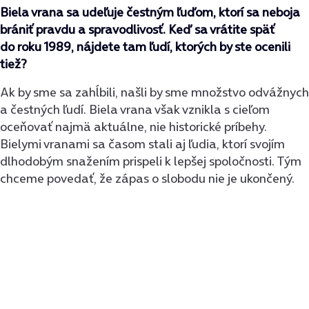
Biela vrana sa udeľuje čestným ľuďom, ktorí sa neboja
brániť pravdu a spravodlivosť. Keď sa vrátite späť
do roku 1989, nájdete tam ľudí, ktorých by ste ocenili
tiež?
Ak by sme sa zahĺbili, našli by sme množstvo odvážnych
a čestných ľudí. Biela vrana však vznikla s cieľom
oceňovať najmä aktuálne, nie historické príbehy.
Bielymi vranami sa časom stali aj ľudia, ktorí svojím
dlhodobým snažením prispeli k lepšej spoločnosti. Tým
chceme povedať, že zápas o slobodu nie je ukončený.