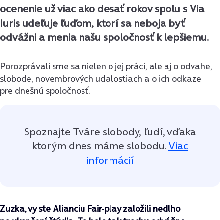
ocenenie už viac ako desať rokov spolu s Via
Iuris udeľuje ľuďom, ktorí sa neboja byť
odvážni a menia našu spoločnosť k lepšiemu.
Porozprávali sme sa nielen o jej práci, ale aj o odvahe,
slobode, novembrových udalostiach a o ich odkaze
pre dnešnú spoločnosť.
Spoznajte Tváre slobody, ľudí, vďaka
ktorým dnes máme slobodu.
Viac
informácií
Zuzka, vy ste Alianciu Fair-play založili nedlho