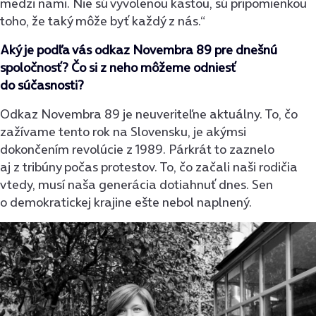
medzi nami. Nie sú vyvolenou kastou, sú pripomienkou
toho, že taký môže byť každý z nás.“
Aký je podľa vás odkaz Novembra 89 pre dnešnú
spoločnosť? Čo si z neho môžeme odniesť
do súčasnosti?
Odkaz Novembra 89 je neuveriteľne aktuálny. To, čo
zažívame tento rok na Slovensku, je akýmsi
dokončením revolúcie z 1989. Párkrát to zaznelo
aj z tribúny počas protestov. To, čo začali naši rodičia
vtedy, musí naša generácia dotiahnuť dnes. Sen
o demokratickej krajine ešte nebol naplnený.