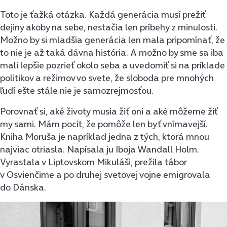
Toto je ťažká otázka. Každá generácia musí prežiť
dejiny akoby na sebe, nestačia len príbehy z minulosti.
Možno by si mladšia generácia len mala pripomínať, že
to nie je až taká dávna história. A možno by sme sa iba
mali lepšie pozrieť okolo seba a uvedomiť si na príklade
politikov a režimov vo svete, že sloboda pre mnohých
ľudí ešte stále nie je samozrejmosťou.
Porovnať si, aké životy musia žiť oni a aké môžeme žiť
my sami. Mám pocit, že pomôže len byť vnímavejší.
Kniha Moruša je napríklad jedna z tých, ktorá mnou
najviac otriasla. Napísala ju Iboja Wandall Holm.
Vyrastala v Liptovskom Mikuláši, prežila tábor
v Osvienčime a po druhej svetovej vojne emigrovala
do Dánska.