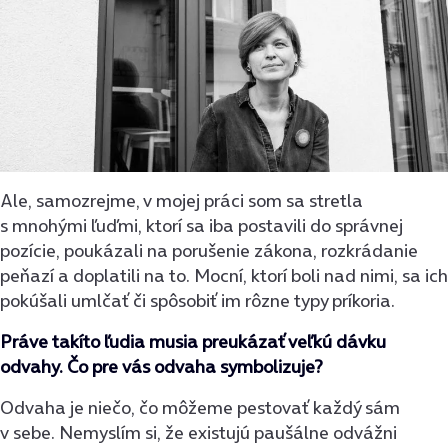
Ale, samozrejme, v mojej práci som sa stretla
s mnohými ľuďmi, ktorí sa iba postavili do správnej
pozície, poukázali na porušenie zákona, rozkrádanie
peňazí a doplatili na to. Mocní, ktorí boli nad nimi, sa ich
pokúšali umlčať či spôsobiť im rôzne typy príkoria.
Práve takíto ľudia musia preukázať veľkú dávku
odvahy. Čo pre vás odvaha symbolizuje?
Odvaha je niečo, čo môžeme pestovať každý sám
v sebe. Nemyslím si, že existujú paušálne odvážni