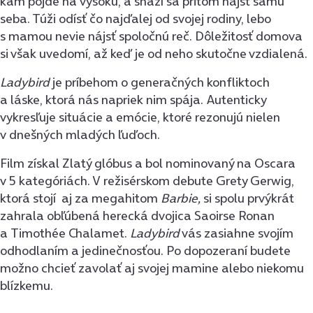
kam pôjde na vysokú, a snaží sa pritom nájsť samu
seba. Túži odísť čo najďalej od svojej rodiny, lebo
s mamou nevie nájsť spoločnú reč. Dôležitosť domova
si však uvedomí, až keď je od neho skutočne vzdialená.
Ladybird
je príbehom o generačných konfliktoch
a láske, ktorá nás napriek nim spája.
Autenticky
vykresľuje situácie a emócie, ktoré rezonujú nielen
v dnešných mladých ľuďoch.
Film získal Zlatý glóbus a bol nominovaný na Oscara
v 5 kategóriách. V režisérskom debute Grety Gerwig,
ktorá stojí aj za megahitom
Barbie,
si spolu prvýkrát
zahrala obľúbená herecká dvojica Saoirse Ronan
a Timothée Chalamet.
Ladybird
vás zasiahne svojím
odhodlaním a jedinečnosťou. Po dopozeraní budete
možno chcieť zavolať aj svojej mamine alebo niekomu
blízkemu.