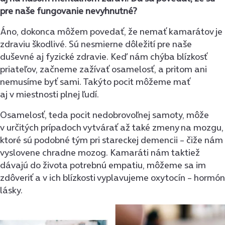
pre naše fungovanie nevyhnutné?
Áno, dokonca môžem povedať, že nemať kamarátov je
zdraviu škodlivé. Sú nesmierne dôležití pre naše
duševné aj fyzické zdravie. Keď nám chýba blízkosť
priateľov, začneme zažívať osamelosť, a pritom ani
nemusíme byť sami. Takýto pocit môžeme mať
aj v miestnosti plnej ľudí.
Osamelosť, teda pocit nedobrovoľnej samoty, môže
v určitých prípadoch vytvárať až také zmeny na mozgu,
ktoré sú podobné tým pri stareckej demencii – čiže nám
vyslovene chradne mozog. Kamaráti nám taktiež
dávajú do života potrebnú empatiu, môžeme sa im
zdôveriť a v ich blízkosti vyplavujeme oxytocín – hormón
lásky.