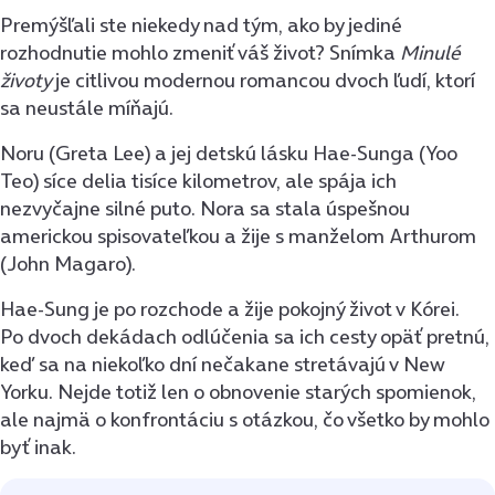
Premýšľali ste niekedy nad tým, ako by jediné
rozhodnutie mohlo zmeniť váš život? Snímka
Minulé
životy
je citlivou modernou romancou dvoch ľudí, ktorí
sa neustále míňajú.
Noru (Greta Lee) a jej detskú lásku Hae-Sunga (Yoo
Teo) síce delia tisíce kilometrov, ale spája ich
nezvyčajne silné puto. Nora sa stala úspešnou
americkou spisovateľkou a žije s manželom Arthurom
(John Magaro).
Hae-Sung je po rozchode a žije pokojný život v Kórei.
Po dvoch dekádach odlúčenia sa ich cesty opäť pretnú,
keď sa na niekoľko dní nečakane stretávajú v New
Yorku. Nejde totiž len o obnovenie starých spomienok,
ale najmä o konfrontáciu s otázkou, čo všetko by mohlo
byť inak.