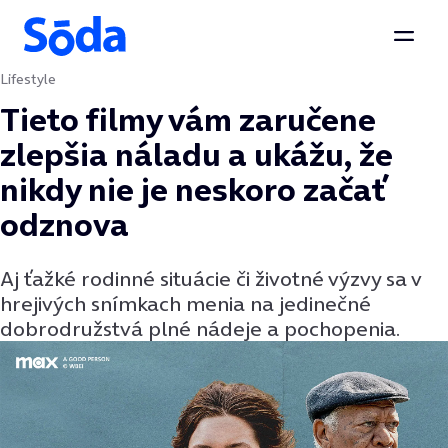
Otvor
Lifestyle
Preskočiť na obsah
Tieto filmy vám zaručene
zlepšia náladu a ukážu, že
nikdy nie je neskoro začať
odznova
Aj ťažké rodinné situácie či životné výzvy sa v
hrejivých snímkach menia na jedinečné
dobrodružstvá plné nádeje a pochopenia.