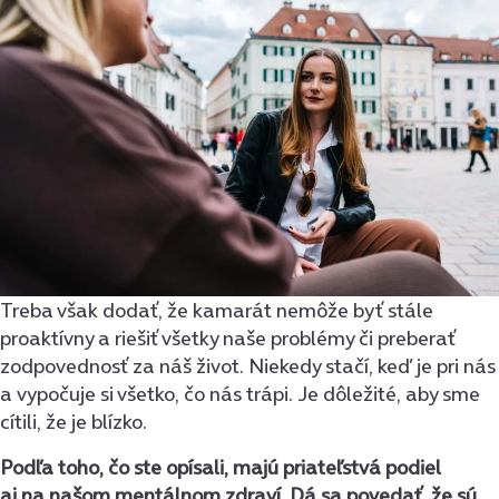
Treba však dodať, že kamarát nemôže byť stále
proaktívny a riešiť všetky naše problémy či preberať
zodpovednosť za náš život. Niekedy stačí, keď je pri nás
a vypočuje si všetko, čo nás trápi. Je dôležité, aby sme
cítili, že je blízko.
Podľa toho, čo ste opísali, majú priateľstvá podiel
aj na našom mentálnom zdraví. Dá sa povedať, že sú