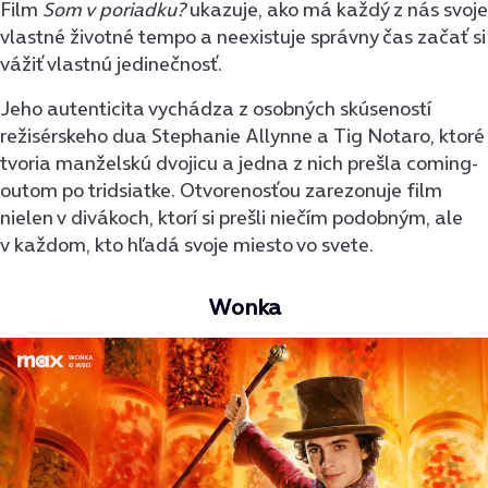
Film
Som v poriadku?
ukazuje, ako má každý z nás svoje
vlastné životné tempo a neexistuje správny čas začať si
vážiť vlastnú jedinečnosť.
Jeho autenticita vychádza z osobných skúseností
režisérskeho dua Stephanie Allynne a Tig Notaro, ktoré
tvoria manželskú dvojicu a jedna z nich prešla coming-
outom po tridsiatke. Otvorenosťou zarezonuje film
nielen v divákoch, ktorí si prešli niečím podobným, ale
v každom, kto hľadá svoje miesto vo svete.
Wonka