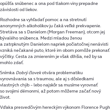
opúšťa snúbenec a ona pod tlakom viny prepadne
závislosti od liekov.
Rozhodne sa vyhľadať pomoc a na stretnutí
anonymných alkoholikov ju čaká veľké prekvapenie.
Stretáva sa s Danielom (Morgan Freeman), otcom jej
bývalého snúbenca. Medzi mladou ženou
a zatrpknutým Danielom napriek počiatočnej nenávisti
vzniká nečakané puto, ktoré im obom pomôže prekonať
výčitky. Cesta za zmierením je však dlhšia, než by sa
mohlo zdať.
Snímka
Dobrý človek
otvára problematiku
vyrovnávania sa s traumou, ale aj s dôsledkami
vlastných chýb – lebo najskôr sa musíme vyrovnať
so svojimi démonmi, až potom môžeme začať nový
život.
Vďaka presvedčivým hereckým výkonom Florence Pugh