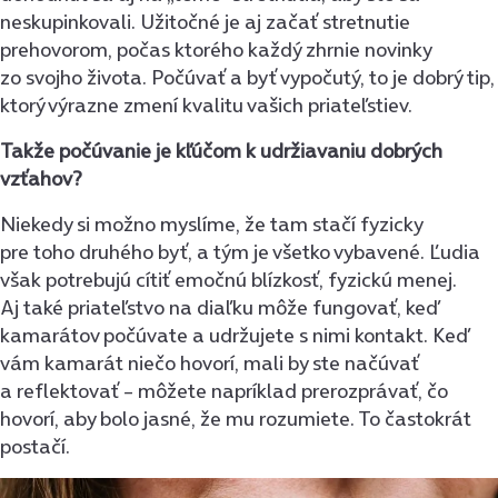
neskupinkovali. Užitočné je aj začať stretnutie
prehovorom, počas ktorého každý zhrnie novinky
zo svojho života. Počúvať a byť vypočutý, to je dobrý tip,
ktorý výrazne zmení kvalitu vašich priateľstiev.
Takže počúvanie je kľúčom k udržiavaniu dobrých
vzťahov?
Niekedy si možno myslíme, že tam stačí fyzicky
pre toho druhého byť, a tým je všetko vybavené. Ľudia
však potrebujú cítiť emočnú blízkosť, fyzickú menej.
Aj také priateľstvo na diaľku môže fungovať, keď
kamarátov počúvate a udržujete s nimi kontakt. Keď
vám kamarát niečo hovorí, mali by ste načúvať
a reflektovať – môžete napríklad prerozprávať, čo
hovorí, aby bolo jasné, že mu rozumiete. To častokrát
postačí.