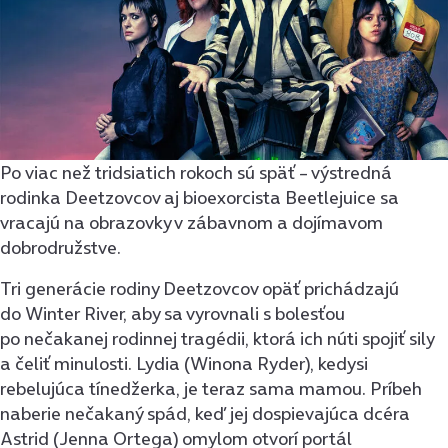
Po viac než tridsiatich rokoch sú späť – výstredná
rodinka Deetzovcov aj bioexorcista Beetlejuice sa
vracajú na obrazovky v zábavnom a dojímavom
dobrodružstve.
Tri generácie rodiny Deetzovcov opäť prichádzajú
do Winter River, aby sa vyrovnali s bolesťou
po nečakanej rodinnej tragédii, ktorá ich núti spojiť sily
a čeliť minulosti. Lydia (Winona Ryder), kedysi
rebelujúca tínedžerka, je teraz sama mamou. Príbeh
naberie nečakaný spád, keď jej dospievajúca dcéra
Astrid (Jenna Ortega) omylom otvorí portál