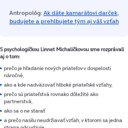
Antropológ:
Ak dáte kamarátovi darček,
budujete a prehlbujete tým aj váš vzťah
S psychologičkou Linnet Michaličkovou sme rozprávali
aj o tom:
prečo je hľadanie nových priateľov v dospelosti
náročné,
ako a kde nadväzovať hlboké priateľské vzťahy,
prečo sú priateľstvá rovnako dôležité ako
partnerstvá,
ako sa o ne starať
a prečo nasilu neudržiavať vzťah, v ktorom sa jedna
strana odcudzuje.