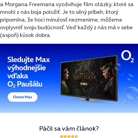
a Morgana Freemana vyzdvihuje film otázky, ktoré sa
mnohí z nás boja položiť. Je to silný príbeh, ktorý
pripomína, že hoci minulosť nezmeníme, môžeme
ovplyvniť svoju budúcnosť. Veď každý z nás má v sebe
(aspoň) kúsok dobra.
Páčil sa vám článok?