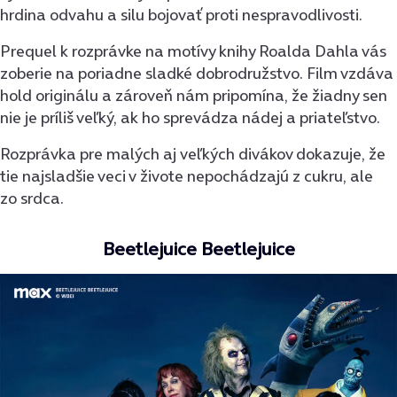
hrdina odvahu a silu bojovať proti nespravodlivosti.
Prequel k rozprávke na motívy knihy Roalda Dahla vás
zoberie na poriadne sladké dobrodružstvo. Film vzdáva
hold originálu a zároveň nám pripomína, že žiadny sen
nie je príliš veľký, ak ho sprevádza nádej a priateľstvo.
Rozprávka pre malých aj veľkých divákov dokazuje, že
tie najsladšie veci v živote nepochádzajú z cukru, ale
zo srdca.
Beetlejuice Beetlejuice