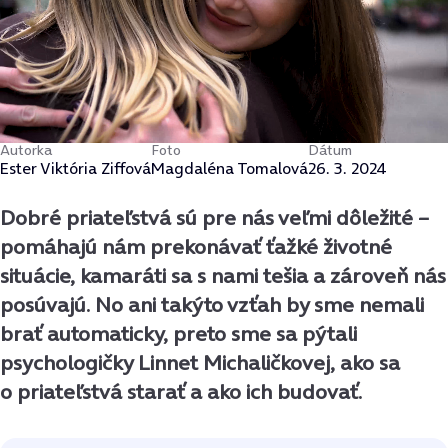
Autorka
Foto
Dátum
Ester Viktória Ziffová
Magdaléna Tomalová
26. 3. 2024
Dobré priateľstvá sú pre nás veľmi dôležité –
pomáhajú nám prekonávať ťažké životné
situácie, kamaráti sa s nami tešia a zároveň nás
posúvajú. No ani takýto vzťah by sme nemali
brať automaticky, preto sme sa pýtali
psychologičky Linnet Michaličkovej, ako sa
o priateľstvá starať a ako ich budovať.