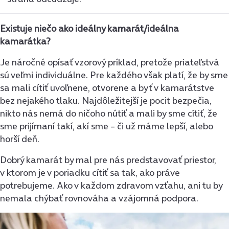
Existuje niečo ako ideálny kamarát/ideálna
kamarátka?
Je náročné opísať vzorový príklad, pretože priateľstvá
sú veľmi individuálne. Pre každého však platí, že by sme
sa mali cítiť uvoľnene, otvorene a byť v kamarátstve
bez nejakého tlaku. Najdôležitejší je pocit bezpečia,
nikto nás nemá do ničoho nútiť a mali by sme cítiť, že
sme prijímaní takí, akí sme – či už máme lepší, alebo
horší deň.
Dobrý kamarát by mal pre nás predstavovať priestor,
v ktorom je v poriadku cítiť sa tak, ako práve
potrebujeme. Ako v každom zdravom vzťahu, ani tu by
nemala chýbať rovnováha a vzájomná podpora.