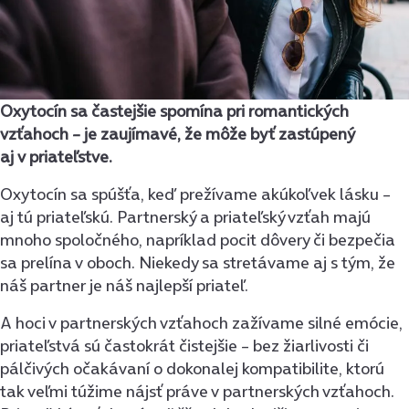
Oxytocín sa častejšie spomína pri romantických
vzťahoch – je zaujímavé, že môže byť zastúpený
aj v priateľstve.
Oxytocín sa spúšťa, keď prežívame akúkoľvek lásku –
aj tú priateľskú. Partnerský a priateľský vzťah majú
mnoho spoločného, napríklad pocit dôvery či bezpečia
sa prelína v oboch. Niekedy sa stretávame aj s tým, že
náš partner je náš najlepší priateľ.
A hoci v partnerských vzťahoch zažívame silné emócie,
priateľstvá sú častokrát čistejšie – bez žiarlivosti či
pálčivých očakávaní o dokonalej kompatibilite, ktorú
tak veľmi túžime nájsť práve v partnerských vzťahoch.