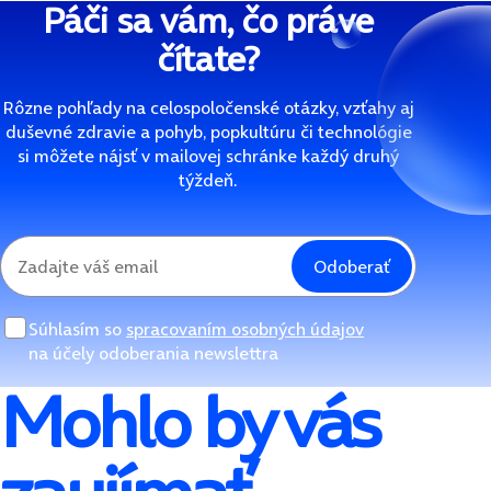
Páči sa vám, čo práve
čítate?
Rôzne pohľady na celospoločenské otázky, vzťahy aj
duševné zdravie a pohyb, popkultúru či technológie
si môžete nájsť v mailovej schránke každý druhý
týždeň.
Odoberať
Súhlasím so
spracovaním osobných údajov
na účely odoberania newslettra
Mohlo by vás