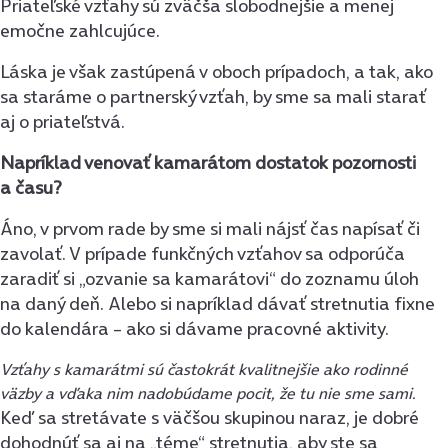
Priateľské vzťahy sú zväčša slobodnejšie a menej
emočne zahlcujúce.
Láska je však zastúpená v oboch prípadoch, a tak, ako
sa staráme o partnerský vzťah, by sme sa mali starať
aj o priateľstvá.
Napríklad venovať kamarátom dostatok pozornosti
a času?
Áno, v prvom rade by sme si mali nájsť čas napísať či
zavolať. V prípade funkčných vzťahov sa odporúča
zaradiť si „ozvanie sa kamarátovi“ do zoznamu úloh
na daný deň. Alebo si napríklad dávať stretnutia fixne
do kalendára – ako si dávame pracovné aktivity.
Vzťahy s kamarátmi sú častokrát kvalitnejšie ako rodinné
väzby a vďaka nim nadobúdame pocit, že tu nie sme sami.
Keď sa stretávate s väčšou skupinou naraz, je dobré
dohodnúť sa aj na „téme“ stretnutia, aby ste sa