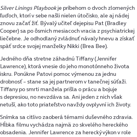
Silver Linings Playbook
je príbehom o dvoch zlomených
ľuďoch, ktorí v sebe našli nielen útočisko, ale aj nádej
znovu začať žiť. Bývalý učiteľ dejepisu Pat (Bradley
Cooper) sa po ôsmich mesiacoch vracia z psychiatrickej
liečebne. Je odhodlaný zvládnuť návaly hnevu a získať
späť srdce svojej manželky Nikki (Brea Bee).
Jedného dňa stretne záhadnú Tiffany (Jennifer
Lawrence), ktorá vnesie do jeho monotónneho života
iskru. Ponúkne Patovi pomoc výmenou za jednu
drobnosť – stane sa jej partnerom v tanečnej súťaži.
Tiffany po smrti manžela prišla o prácu a bojuje
s depresiou, no nevzdáva sa. Ani jeden z nich však
netuší, ako toto priateľstvo navždy ovplyvní ich životy.
Snímka sa citlivo zaoberá témami duševného zdravia.
Hĺbka filmu vychádza najmä zo skvelého hereckého
obsadenia. Jennifer Lawrence za herecký výkon v role