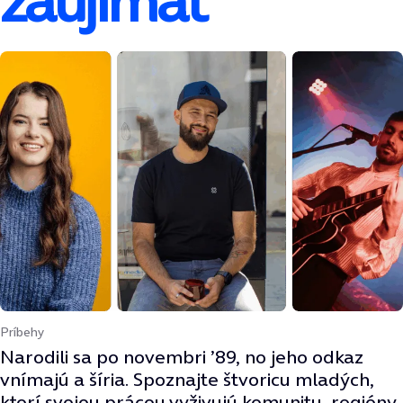
zaujímať
Príbehy
Narodili sa po novembri ’89, no jeho odkaz
vnímajú a šíria. Spoznajte štvoricu mladých,
ktorí svojou prácou vyživujú komunitu, regióny,