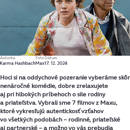
Autorka
Foto
Dátum
Karma Hashbach
Max
17. 12. 2024
Hoci si na oddychové pozeranie vyberáme skôr
nenáročné komédie, dobre zrelaxujete
aj pri hlbokých príbehoch o sile rodiny
a priateľstva. Vybrali sme 7 filmov z Maxu,
ktoré vykresľujú autentickosť vzťahov
vo všetkých podobách – rodinné, priateľské
aj partnerské – a možno vo vás prebudia