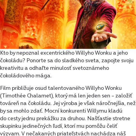
Kto by nepoznal excentrického Willyho Wonku a jeho
čokoládu? Ponorte sa do sladkého sveta, zapojte svoju
kreativitu a odhaľte minulosť svetoznámeho
čokoládového mága.
Film približuje osud talentovaného Willyho Wonku
(Timothée Chalamet), ktorý má len jeden sen – založiť
továreň na čokoládu. Jej výroba je však náročnejšia, než
by sa mohlo zdať. Mocní konkurenti Willymu kladú
do cesty jednu prekážku za druhou. Našťastie stretne
skupinku jedinečných ľudí, ktorí mu pomôžu čeliť
výzvam. V nečakaných priateľstvách nachádza náš