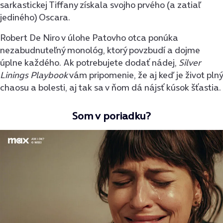
sarkastickej Tiffany získala svojho prvého (a zatiaľ
jediného) Oscara.
Robert De Niro v úlohe Patovho otca ponúka
nezabudnuteľný monológ, ktorý povzbudí a dojme
úplne každého. Ak potrebujete dodať nádej,
Silver
Linings Playbook
vám pripomenie, že aj keď je život plný
chaosu a bolesti, aj tak sa v ňom dá nájsť kúsok šťastia.
Som v poriadku?