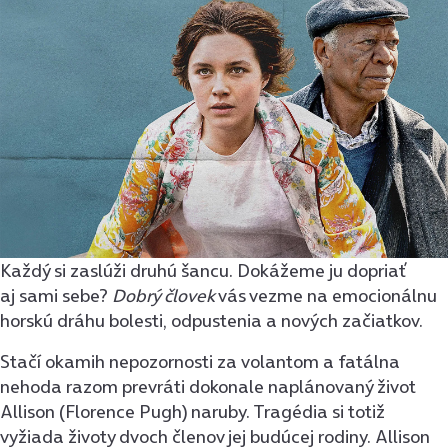
Každý si zaslúži druhú šancu. Dokážeme ju dopriať
aj sami sebe?
Dobrý človek
vás vezme na emocionálnu
horskú dráhu bolesti, odpustenia a nových začiatkov.
Stačí okamih nepozornosti za volantom a fatálna
nehoda razom prevráti dokonale naplánovaný život
Allison (Florence Pugh) naruby. Tragédia si totiž
vyžiada životy dvoch členov jej budúcej rodiny. Allison