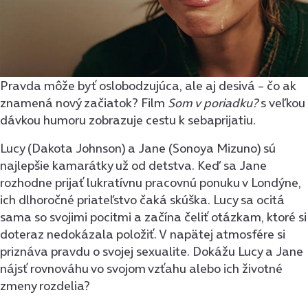
Pravda môže byť oslobodzujúca, ale aj desivá – čo ak
znamená nový začiatok? Film
Som v poriadku?
s veľkou
dávkou humoru zobrazuje cestu k sebaprijatiu.
Lucy (Dakota Johnson) a Jane (Sonoya Mizuno) sú
najlepšie kamarátky už od detstva. Keď sa Jane
rozhodne prijať lukratívnu pracovnú ponuku v Londýne,
ich dlhoročné priateľstvo čaká skúška. Lucy sa ocitá
sama so svojimi pocitmi a začína čeliť otázkam, ktoré si
doteraz nedokázala položiť. V napätej atmosfére si
priznáva pravdu o svojej sexualite. Dokážu Lucy a Jane
nájsť rovnováhu vo svojom vzťahu alebo ich životné
zmeny rozdelia?