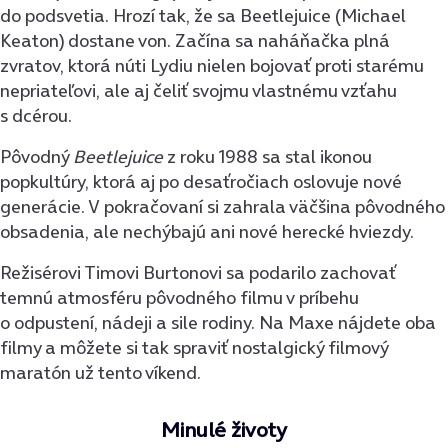
do podsvetia. Hrozí tak, že sa Beetlejuice (Michael
Keaton) dostane von. Začína sa naháňačka plná
zvratov, ktorá núti Lydiu nielen bojovať proti starému
nepriateľovi, ale aj čeliť svojmu vlastnému vzťahu
s dcérou.
Pôvodný
Beetlejuice
z roku 1988 sa stal ikonou
popkultúry, ktorá aj po desaťročiach oslovuje nové
generácie. V pokračovaní si zahrala väčšina pôvodného
obsadenia, ale nechýbajú ani nové herecké hviezdy.
Režisérovi Timovi Burtonovi sa podarilo zachovať
temnú atmosféru pôvodného filmu v príbehu
o odpustení, nádeji a sile rodiny. Na Maxe nájdete oba
filmy a môžete si tak spraviť nostalgický filmový
maratón už tento víkend.
Minulé životy