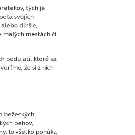
etekov, tých je
odľa svojích
 alebo dlhšie,
v malých mestách či
 podujatí, ktoré sa
eríme, že si z nich
ch bežeckých
ských behov,
ny, to všetko ponúka