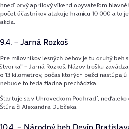
hneď prvý aprílový víkend obyvateľom hlavnéh
počet účastníkov atakuje hranicu 10 000 a to je
akcia.
9.4. – Jarná Rozkoš
Pre milovníkov lesných behov je tu druhý beh s
štvorka” – Jarná Rozkoš. Názov trošku zavádza
o 13 kilometrov, počas ktorých bežci nastúpajú
nebude to teda žiadna prechádzka.
Štartuje sa v Uhroveckom Podhradí, neďaleko 
Štúra či Alexandra Dubčeka.
10.4. – Národný beh Devín Bratislav