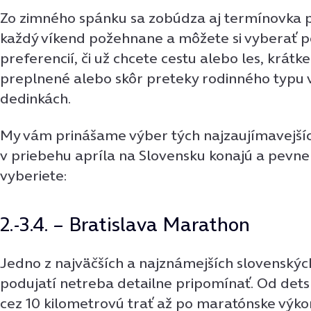
Zo zimného spánku sa zobúdza aj termínovka pr
každý víkend požehnane a môžete si vyberať p
preferencií, či už chcete cestu alebo les, krátke
preplnené alebo skôr preteky rodinného typu 
dedinkách.
My vám prinášame výber tých najzaujímavejších
v priebehu apríla na Slovensku konajú a pevne v
vyberiete:
2.-3.4. – Bratislava Marathon
Jedno z najväčších a najznámejších slovenský
podujatí netreba detailne pripomínať. Od det
cez 10 kilometrovú trať až po maratónske výko