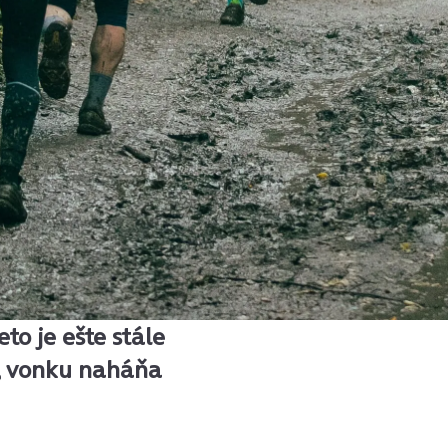
to je ešte stále
e, vonku naháňa