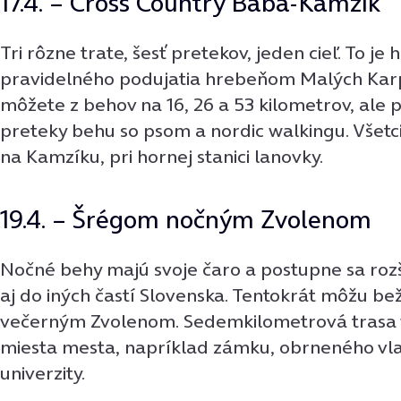
17.4. – Cross Country Baba-Kamzík
Tri rôzne trate, šesť pretekov, jeden cieľ. To je
pravidelného podujatia hrebeňom Malých Karpá
môžete z behov na 16, 26 a 53 kilometrov, ale p
preteky behu so psom a nordic walkingu. Všetci 
na Kamzíku, pri hornej stanici lanovky.
19.4. – Šrégom nočným Zvolenom
Nočné behy majú svoje čaro a postupne sa rozši
aj do iných častí Slovenska. Tentokrát môžu be
večerným Zvolenom. Sedemkilometrová trasa 
miesta mesta, napríklad zámku, obrneného vla
univerzity.