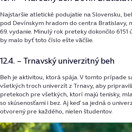
Najstaršie atletické podujatie na Slovensku, be
pod Devínskym hradom do centra Bratislavy, 
69. vydanie. Minulý rok preteky dokončilo 6151 
by malo byť toto číslo ešte väčšie.
12.4. – Trnavský univerzitný beh
Beh je aktivitou, ktorá spája. V tomto prípade sa
všetkých troch univerzít z Trnavy, aby pripravil
pretekoch pre všetkých, ktorí majú tenisky, mla
so skúsenosťami i bez. Aj keď sa jedná o univerz
otvorený pre každého, nielen študentov.