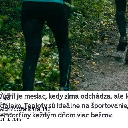
Autor
Apríl je mesiac, kedy zima odchádza, ale le
Sóda
Foto
ďaleko. Teploty sú ideálne na športovani
Archiv Štefánik Trail 140
endorfíny každým dňom viac bežcov.
Dátum
31. 3. 2016