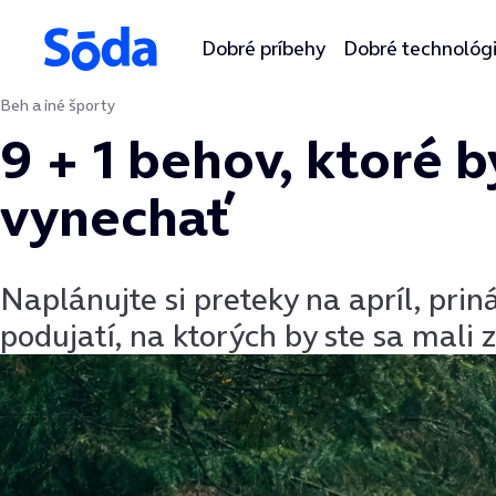
Dobré príbehy
Dobré technológ
Beh a iné športy
Preskočiť na obsah
9 + 1 behov, ktoré b
vynechať
Naplánujte si preteky na apríl, pr
podujatí, na ktorých by ste sa mali z