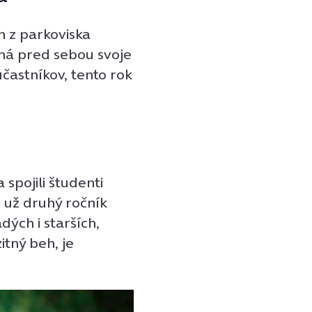
h z parkoviska
má pred sebou svoje
účastníkov, tento rok
 spojili študenti
i už druhý ročník
dých i starších,
itný beh, je