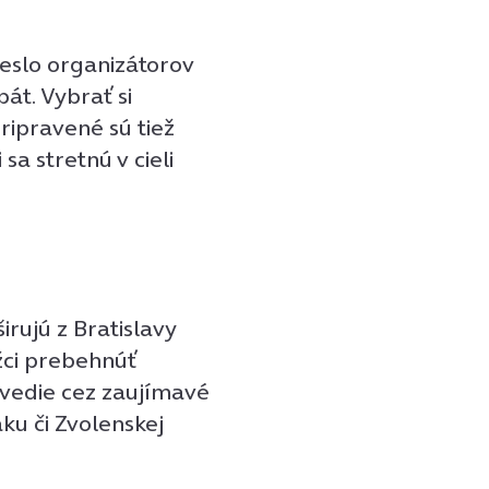
 heslo organizátorov
t. Vybrať si
ripravené sú tiež
sa stretnú v cieli
rujú z Bratislavy
žci prebehnúť
vedie cez zaujímavé
ku či Zvolenskej