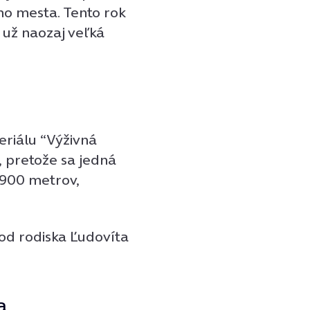
o mesta. Tento rok
 už naozaj veľká
eriálu “Výživná
, pretože sa jedná
 900 metrov,
od rodiska Ľudovíta
a