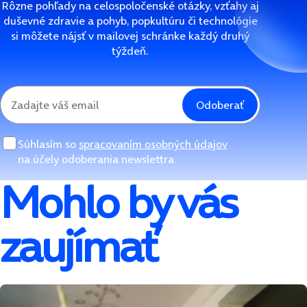
Rôzne pohľady na celospoločenské otázky, vzťahy aj
duševné zdravie a pohyb, popkultúru či technológie
si môžete nájsť v mailovej schránke každý druhý
týždeň.
Odoberať
Súhlasím so
spracovaním osobných údajov
na účely odoberania newslettra
Mohlo by vás
zaujímať