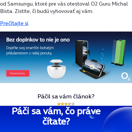
od Samsungu, ktoré pre vás otestoval O2 Guru Michal
Bista. Zistite, či budú vyhovovať aj vám.
Prečítajte si
Páčil sa vám článok?
Páči sa vám, čo práve
čítate?