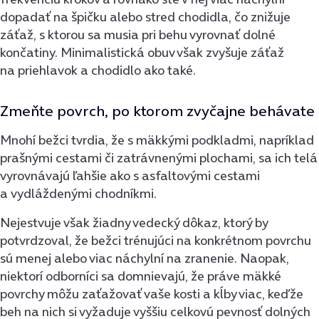
dopadať na špičku alebo stred chodidla, čo znižuje
záťaž, s ktorou sa musia pri behu vyrovnať dolné
končatiny. Minimalistická obuv však zvyšuje záťaž
na priehlavok a chodidlo ako také.
Zmeňte povrch, po ktorom zvyčajne behávate
Mnohí bežci tvrdia, že s mäkkými podkladmi, napríklad
prašnými cestami či zatrávnenými plochami, sa ich telá
vyrovnávajú ľahšie ako s asfaltovými cestami
a vydláždenými chodníkmi.
Nejestvuje však žiadny vedecký dôkaz, ktorý by
potvrdzoval, že bežci trénujúci na konkrétnom povrchu
sú menej alebo viac náchylní na zranenie. Naopak,
niektorí odborníci sa domnievajú, že práve mäkké
povrchy môžu zaťažovať vaše kosti a kĺby viac, keďže
beh na nich si vyžaduje vyššiu celkovú pevnosť dolných