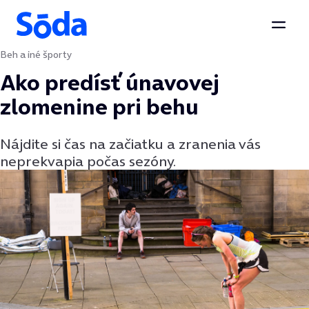
Otvor
Beh a iné športy
Preskočiť na obsah
Ako predísť únavovej
zlomenine pri behu
Nájdite si čas na začiatku a zranenia vás
neprekvapia počas sezóny.