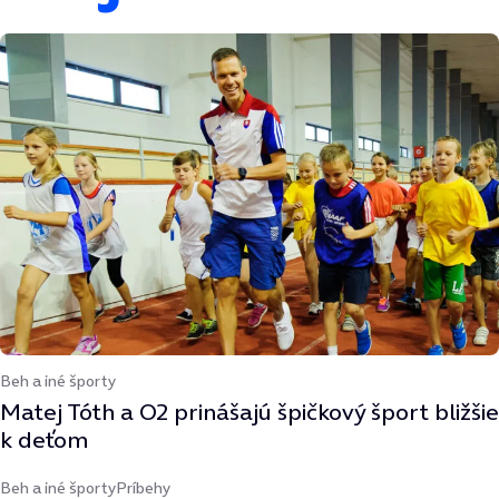
Beh a iné športy
Matej Tóth a O2 prinášajú špičkový šport bližšie
k deťom
Beh a iné športy
Príbehy