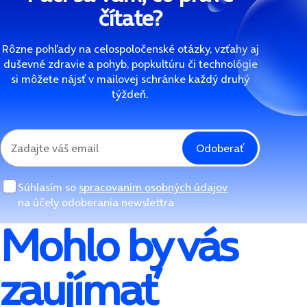
čítate?
Rôzne pohľady na celospoločenské otázky, vzťahy aj
duševné zdravie a pohyb, popkultúru či technológie
si môžete nájsť v mailovej schránke každý druhý
týždeň.
Odoberať
Súhlasím so
spracovaním osobných údajov
na účely odoberania newslettra
Mohlo by vás
zaujímať