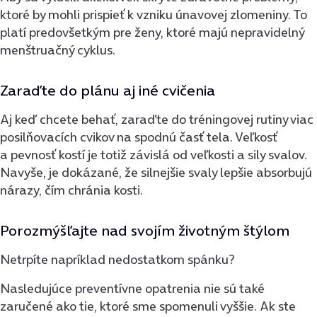
ktoré by mohli prispieť k vzniku únavovej zlomeniny. To
platí predovšetkým pre ženy, ktoré majú nepravidelný
menštruačný cyklus.
Zaraďte do plánu aj iné cvičenia
Aj keď chcete behať, zaraďte do tréningovej rutiny viac
posilňovacích cvikov na spodnú časť tela. Veľkosť
a pevnosť kostí je totiž závislá od veľkosti a sily svalov.
Navyše, je dokázané, že silnejšie svaly lepšie absorbujú
nárazy, čím chránia kosti.
Porozmýšľajte nad svojím životným štýlom
Netrpíte napríklad nedostatkom spánku?
Nasledujúce preventívne opatrenia nie sú také
zaručené ako tie, ktoré sme spomenuli vyššie. Ak ste