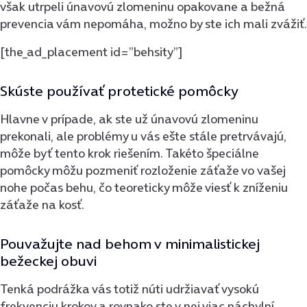
však utrpeli únavovú zlomeninu opakovane a bežná
prevencia vám nepomáha, možno by ste ich mali zvážiť.
[the_ad_placement id=”behsity”]
Skúste používať protetické pomôcky
Hlavne v prípade, ak ste už únavovú zlomeninu
prekonali, ale problémy u vás ešte stále pretrvávajú,
môže byť tento krok riešením. Takéto špeciálne
pomôcky môžu pozmeniť rozloženie záťaže vo vašej
nohe počas behu, čo teoreticky môže viesť k zníženiu
záťaže na kosť.
Pouvažujte nad behom v minimalistickej
bežeckej obuvi
Tenká podrážka vás totiž núti udržiavať vysokú
frekvenciu krokov a rovnako ste v nej viac náchylní