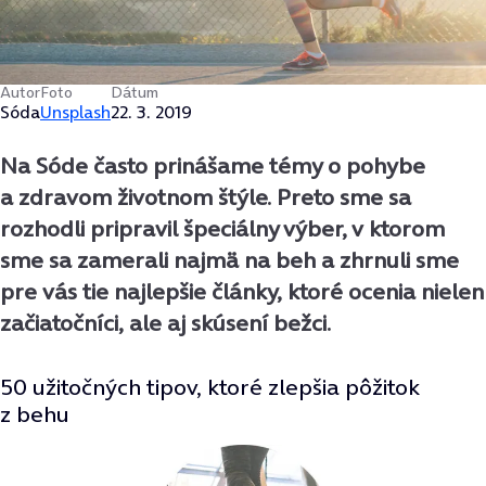
Autor
Foto
Dátum
Sóda
Unsplash
22. 3. 2019
Na Sóde často prinášame témy o pohybe
a zdravom životnom štýle. Preto sme sa
rozhodli pripravil špeciálny výber, v ktorom
sme sa zamerali najmä na beh a zhrnuli sme
pre vás tie najlepšie články, ktoré ocenia nielen
začiatočníci, ale aj skúsení bežci.
50 užitočných tipov, ktoré zlepšia pôžitok
z behu