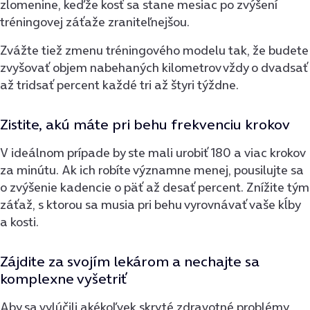
zlomenine, keďže kosť sa stane mesiac po zvýšení
tréningovej záťaže zraniteľnejšou.
Zvážte tiež zmenu tréningového modelu tak, že budete
zvyšovať objem nabehaných kilometrov vždy o dvadsať
až tridsať percent každé tri až štyri týždne.
Zistite, akú máte pri behu frekvenciu krokov
V ideálnom prípade by ste mali urobiť 180 a viac krokov
za minútu. Ak ich robíte významne menej, pousilujte sa
o zvýšenie kadencie o päť až desať percent. Znížite tým
záťaž, s ktorou sa musia pri behu vyrovnávať vaše kĺby
a kosti.
Zájdite za svojím lekárom a nechajte sa
komplexne vyšetriť
Aby sa vylúčili akékoľvek skryté zdravotné problémy,