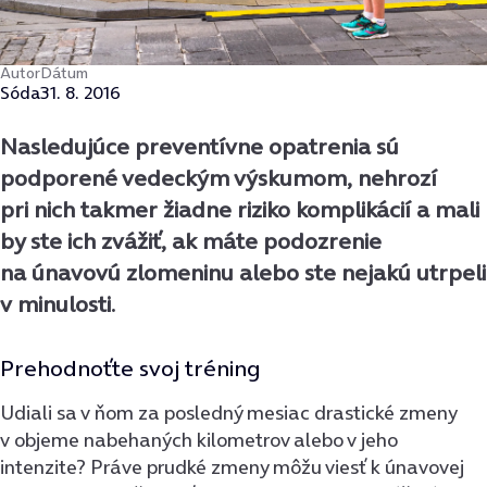
Autor
Dátum
Sóda
31. 8. 2016
Nasledujúce preventívne opatrenia sú
podporené vedeckým výskumom, nehrozí
pri nich takmer žiadne riziko komplikácií a mali
by ste ich zvážiť, ak máte podozrenie
na únavovú zlomeninu alebo ste nejakú utrpeli
v minulosti.
Prehodnoťte svoj tréning
Udiali sa v ňom za posledný mesiac drastické zmeny
v objeme nabehaných kilometrov alebo v jeho
intenzite? Práve prudké zmeny môžu viesť k únavovej