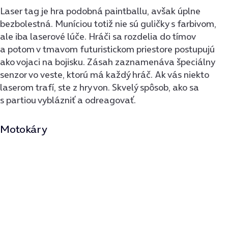
Laser tag je hra podobná paintballu, avšak úplne
bezbolestná. Muníciou totiž nie sú guličky s farbivom,
ale iba laserové lúče. Hráči sa rozdelia do tímov
a potom v tmavom futuristickom priestore postupujú
ako vojaci na bojisku. Zásah zaznamenáva špeciálny
senzor vo veste, ktorú má každý hráč. Ak vás niekto
laserom trafí, ste z hry von. Skvelý spôsob, ako sa
s partiou vyblázniť a odreagovať.
Motokáry