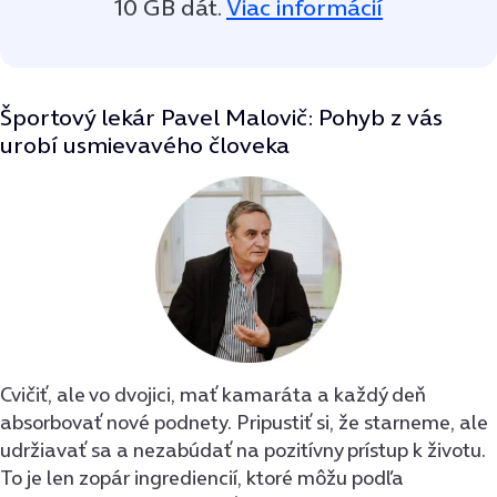
10 GB dát.
Viac informácií
Športový lekár Pavel Malovič: Pohyb z vás
urobí usmievavého človeka
Cvičiť, ale vo dvojici, mať kamaráta a každý deň
absorbovať nové podnety. Pripustiť si, že starneme, ale
udržiavať sa a nezabúdať na pozitívny prístup k životu.
To je len zopár ingrediencií, ktoré môžu podľa