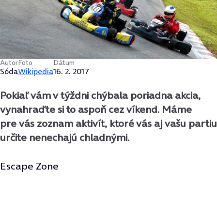
Autor
Foto
Dátum
Sóda
Wikipedia
16. 2. 2017
Pokiaľ vám v týždni chýbala poriadna akcia,
vynahraďte si to aspoň cez víkend. Máme
pre vás zoznam aktivít, ktoré vás aj vašu partiu
určite nenechajú chladnými.
Escape Zone