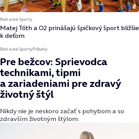
Beh a iné športy
Matej Tóth a O2 prinášajú špičkový šport bližšie
k deťom
Beh a iné športy
Príbehy
Pre bežcov: Sprievodca
technikami, tipmi
a zariadeniami pre zdravý
životný štýl
Nikdy nie je neskoro začať s pohybom a so
zdravším životným štýlom.