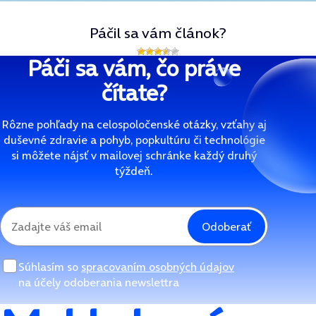
Páčil sa vám článok?
Páči sa vám, čo práve
čítate?
Rôzne pohľady na celospoločenské otázky, vzťahy aj
duševné zdravie a pohyb, popkultúru či technológie
si môžete nájsť v mailovej schránke každý druhý
týždeň.
Odoberať
Súhlasím so
spracovaním osobných údajov
na účely odoberania newslettra