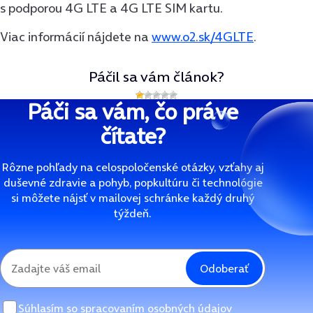
s podporou 4G LTE a 4G LTE SIM kartu.
Viac informácií nájdete na
www.o2.sk/4GLTE
.
Páčil sa vám článok?
Páči sa vám, čo práve
čítate?
Rôzne pohľady na celospoločenské otázky, vzťahy aj
duševné zdravie a pohyb, popkultúru či technológie
si môžete nájsť v mailovej schránke každý druhý
týždeň.
Odoberať
Súhlasím so
spracovaním osobných údajov