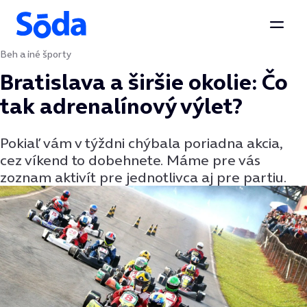
Otvor
Beh a iné športy
Preskočiť na obsah
Bratislava a širšie okolie: Čo
tak adrenalínový výlet?
Pokiaľ vám v týždni chýbala poriadna akcia,
cez víkend to dobehnete. Máme pre vás
zoznam aktivít pre jednotlivca aj pre partiu.