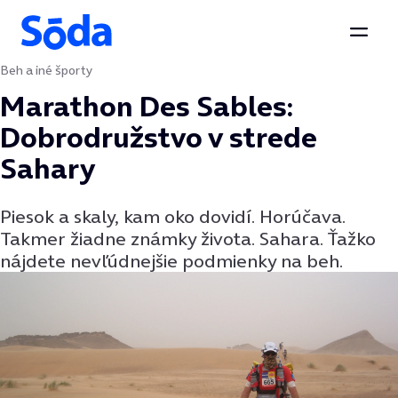
Otvor
Beh a iné športy
Preskočiť na obsah
Marathon Des Sables:
Dobrodružstvo v strede
Sahary
Piesok a skaly, kam oko dovidí. Horúčava.
Takmer žiadne známky života. Sahara. Ťažko
nájdete nevľúdnejšie podmienky na beh.