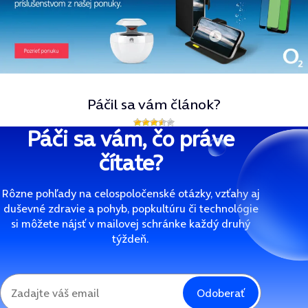
Páčil sa vám článok?
Páči sa vám, čo práve
čítate?
Rôzne pohľady na celospoločenské otázky, vzťahy aj
duševné zdravie a pohyb, popkultúru či technológie
si môžete nájsť v mailovej schránke každý druhý
týždeň.
Odoberať