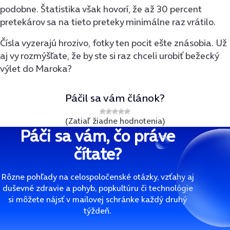
podobne. Štatistika však hovorí, že až 30 percent
pretekárov sa na tieto preteky minimálne raz vrátilo.
Čísla vyzerajú hrozivo, fotky ten pocit ešte znásobia. Už
aj vy rozmýšľate, že by ste si raz chceli urobiť bežecký
výlet do Maroka?
Páčil sa vám článok?
(Zatiaľ žiadne hodnotenia)
Páči sa vám, čo práve
čítate?
Rôzne pohľady na celospoločenské otázky, vzťahy aj
duševné zdravie a pohyb, popkultúru či technológie
si môžete nájsť v mailovej schránke každý druhý
týždeň.