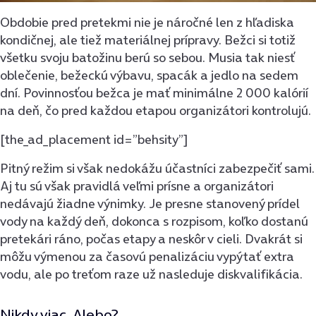
Obdobie pred pretekmi nie je náročné len z hľadiska
kondičnej, ale tiež materiálnej prípravy. Bežci si totiž
všetku svoju batožinu berú so sebou. Musia tak niesť
oblečenie, bežeckú výbavu, spacák a jedlo na sedem
dní. Povinnosťou bežca je mať minimálne 2 000 kalórií
na deň, čo pred každou etapou organizátori kontrolujú.
[the_ad_placement id=”behsity”]
Pitný režim si však nedokážu účastníci zabezpečiť sami.
Aj tu sú však pravidlá veľmi prísne a organizátori
nedávajú žiadne výnimky. Je presne stanovený prídel
vody na každý deň, dokonca s rozpisom, koľko dostanú
pretekári ráno, počas etapy a neskôr v cieli. Dvakrát si
môžu výmenou za časovú penalizáciu vypýtať extra
vodu, ale po treťom raze už nasleduje diskvalifikácia.
Nikdy viac. Alebo?