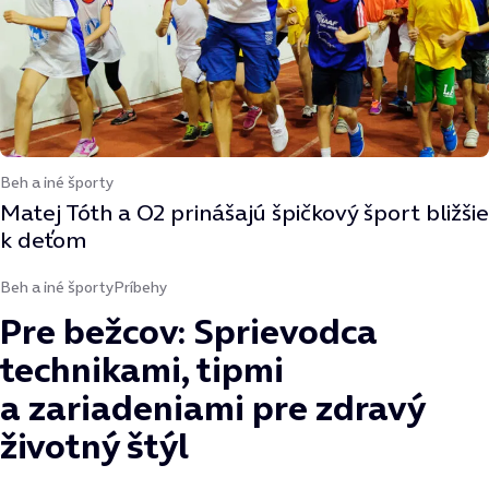
Beh a iné športy
Matej Tóth a O2 prinášajú špičkový šport bližšie
k deťom
Beh a iné športy
Príbehy
Pre bežcov: Sprievodca
technikami, tipmi
a zariadeniami pre zdravý
životný štýl