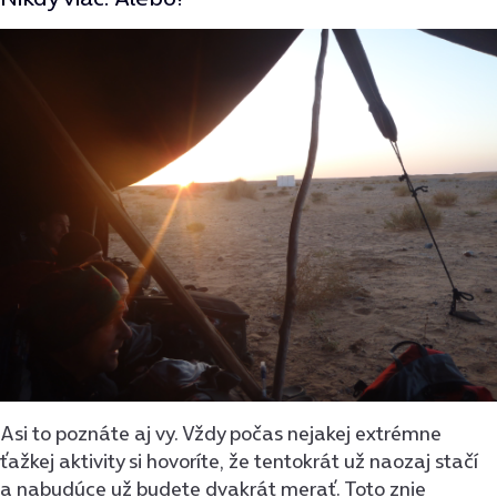
Asi to poznáte aj vy. Vždy počas nejakej extrémne
ťažkej aktivity si hovoríte, že tentokrát už naozaj stačí
a nabudúce už budete dvakrát merať. Toto znie