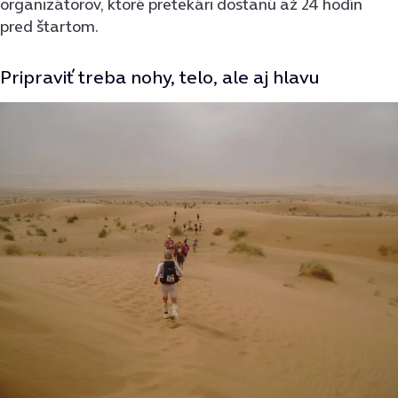
organizátorov, ktoré pretekári dostanú až 24 hodín
pred štartom.
Pripraviť treba nohy, telo, ale aj hlavu