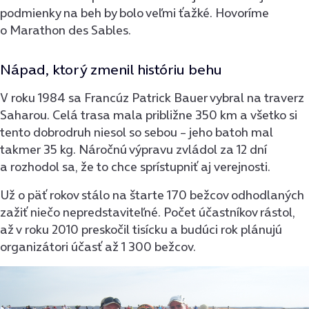
podmienky na beh by bolo veľmi ťažké. Hovoríme
o Marathon des Sables.
Nápad, ktorý zmenil históriu behu
V roku 1984 sa Francúz Patrick Bauer vybral na traverz
Saharou. Celá trasa mala približne 350 km a všetko si
tento dobrodruh niesol so sebou – jeho batoh mal
takmer 35 kg. Náročnú výpravu zvládol za 12 dní
a rozhodol sa, že to chce sprístupniť aj verejnosti.
Už o päť rokov stálo na štarte 170 bežcov odhodlaných
zažiť niečo nepredstaviteľné. Počet účastníkov rástol,
až v roku 2010 preskočil tisícku a budúci rok plánujú
organizátori účasť až 1 300 bežcov.