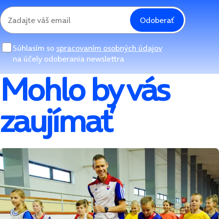
Odoberať
Súhlasím so
spracovaním osobných údajov
na účely odoberania newslettra
Mohlo by vás
zaujímať