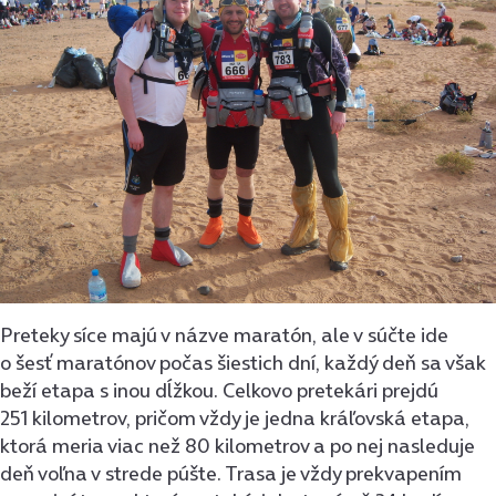
Preteky síce majú v názve maratón, ale v súčte ide
o šesť maratónov počas šiestich dní, každý deň sa však
beží etapa s inou dĺžkou. Celkovo pretekári prejdú
251 kilometrov, pričom vždy je jedna kráľovská etapa,
ktorá meria viac než 80 kilometrov a po nej nasleduje
deň voľna v strede púšte. Trasa je vždy prekvapením