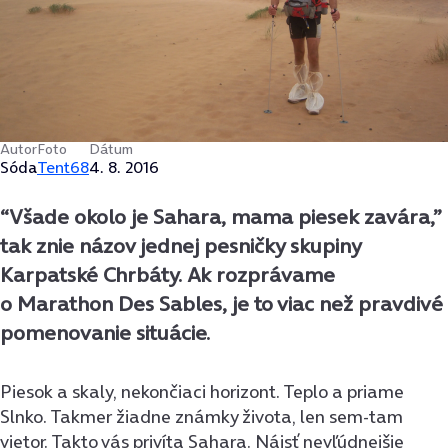
Autor
Foto
Dátum
Sóda
Tent68
4. 8. 2016
“Všade okolo je Sahara, mama piesek zavára,”
tak znie názov jednej pesničky skupiny
Karpatské Chrbáty. Ak rozprávame
o Marathon Des Sables, je to viac než pravdivé
pomenovanie situácie.
Piesok a skaly, nekončiaci horizont. Teplo a priame
Slnko. Takmer žiadne známky života, len sem-tam
vietor. Takto vás privíta Sahara. Nájsť nevľúdnejšie