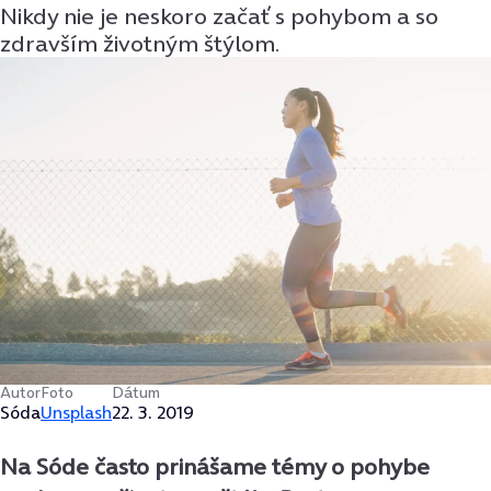
Nikdy nie je neskoro začať s pohybom a so
zdravším životným štýlom.
Autor
Foto
Dátum
Sóda
Unsplash
22. 3. 2019
Na Sóde často prinášame témy o pohybe