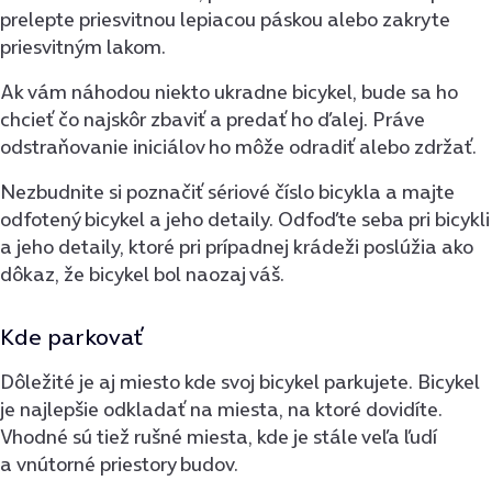
prelepte priesvitnou lepiacou páskou alebo zakryte
priesvitným lakom.
Ak vám náhodou niekto ukradne bicykel, bude sa ho
chcieť čo najskôr zbaviť a predať ho ďalej. Práve
odstraňovanie iniciálov ho môže odradiť alebo zdržať.
Nezbudnite si poznačiť sériové číslo bicykla a majte
odfotený bicykel a jeho detaily. Odfoďte seba pri bicykli
a jeho detaily, ktoré pri prípadnej krádeži poslúžia ako
dôkaz, že bicykel bol naozaj váš.
Kde parkovať
Dôležité je aj miesto kde svoj bicykel parkujete.
Bicykel
je najlepšie odkladať na
miesta, na ktoré dovidíte
.
Vhodné sú tiež
rušné miesta
, kde je stále veľa ľudí
a
vnútorné priestory budov
.