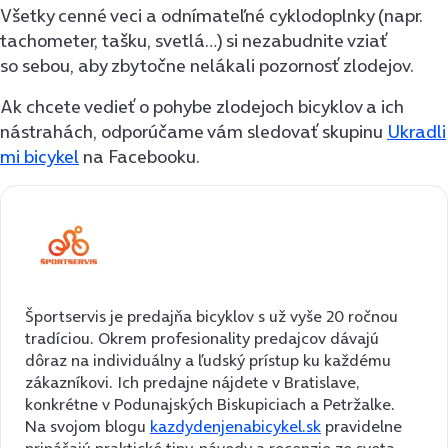
Všetky
cenné veci a odnímateľné cyklodoplnky
(napr.
tachometer, tašku, svetlá…)
si nezabudnite vziať
so sebou
, aby zbytočne nelákali pozornosť zlodejov.
Ak chcete vedieť o pohybe zlodejoch bicyklov a ich
nástrahách, odporúčame vám sledovať skupinu
Ukradli
mi bicykel
na Facebooku.
Športservis je predajňa bicyklov s už vyše 20 ročnou
tradíciou. Okrem profesionality predajcov dávajú
dôraz na individuálny a ľudský prístup ku každému
zákazníkovi. Ich predajne nájdete v Bratislave,
konkrétne v Podunajských Biskupiciach a Petržalke.
Na svojom blogu
kazdydenjenabicykel.sk
pravidelne
prinášajú praktické tipy, návody a recenzie zo sveta