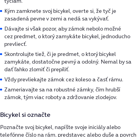
tyčiam.
Kým zamknete svoj bicykel, overte si, že tyč je
zasadená pevne v zemi a nedá sa vykývať.
Dávajte si však pozor, aby zámok nebolo možné
cez predmet, o ktorý zamykáte bicykel, jednoducho
prevliecť.
Skontrolujte tiež, či je predmet, o ktorý bicykel
zamykáte, dostatočne pevný a odolný.
Nemal by sa
dať ľahko zlomiť či prepíliť.
Vždy prevliekajte zámok cez koleso a časť rámu.
Zameriavajte sa na robustné zámky, čím hrubší
zámok, tým viac roboty a zdržovanie zlodejov.
Bicykel si označte
Poznačte svoj bicykel, napíšte svoje iniciály alebo
telefónne číslo na rám, predstavec alebo duše a povrch