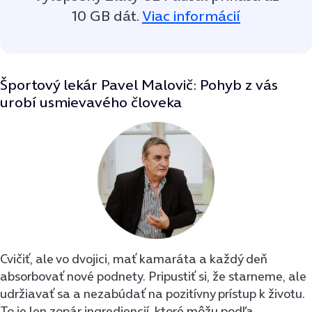
10 GB dát.
Viac informácií
Športový lekár Pavel Malovič: Pohyb z vás
urobí usmievavého človeka
Cvičiť, ale vo dvojici, mať kamaráta a každý deň
absorbovať nové podnety. Pripustiť si, že starneme, ale
udržiavať sa a nezabúdať na pozitívny prístup k životu.
To je len zopár ingrediencií, ktoré môžu podľa