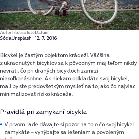
Autor
Titulná foto
Dátum
Sóda
Unsplash
12. 7. 2016
Bicykel je častým objektom krádeží. Väčšina
z ukradnutých bicyklov sa k pôvodným majiteľom nikdy
nevráti, čo pri drahých bicykloch zamrzí
niekoľkonásobne. Ak niekam odkladáte svoj bicykel,
mali by ste predovšetkým myslieť na to, ako čo najviac
minimalizovať riziko krádeže.
Pravidlá pri zamykaní bicykla
V prvom rade dávajte si pozor na to o čo svoj bicykel
zamykáte – vyhýbajte sa lešeniam a povoleným