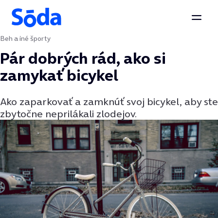
Otvor
Beh a iné športy
Preskočiť na obsah
Pár dobrých rád, ako si
zamykať bicykel
Ako zaparkovať a zamknúť svoj bicykel, aby ste
zbytočne neprilákali zlodejov.