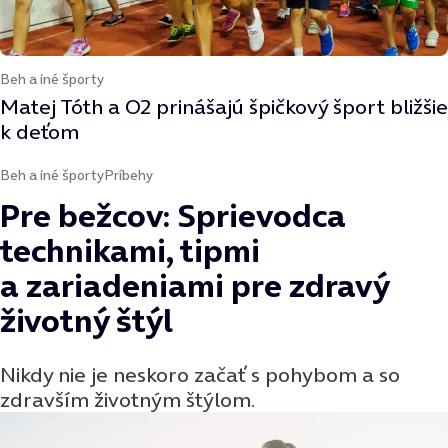
Beh a iné športy
Matej Tóth a O2 prinášajú špičkový šport bližšie
k deťom
Beh a iné športy
Príbehy
Pre bežcov: Sprievodca
technikami, tipmi
a zariadeniami pre zdravý
životný štýl
Nikdy nie je neskoro začať s pohybom a so
zdravším životným štýlom.