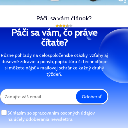
Páčil sa vám článok?
Páči sa vám, čo práve
čítate?
Rôzne pohľady na celospoločenské otázky, vzťahy aj
duševné zdravie a pohyb, popkultúru či technológie
si môžete nájsť v mailovej schránke každý druhý
týždeň.
Odoberať
Súhlasím so
spracovaním osobných údajov
na účely odoberania newslettra