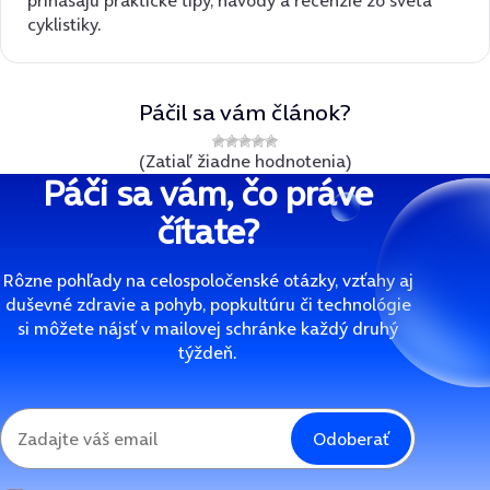
cyklistiky.
Páčil sa vám článok?
(Zatiaľ žiadne hodnotenia)
Páči sa vám, čo práve
čítate?
Rôzne pohľady na celospoločenské otázky, vzťahy aj
duševné zdravie a pohyb, popkultúru či technológie
si môžete nájsť v mailovej schránke každý druhý
týždeň.
Odoberať