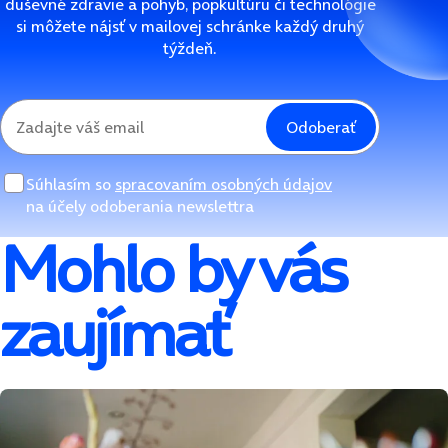
duševné zdravie a pohyb, popkultúru či technológie
si môžete nájsť v mailovej schránke každý druhý
týždeň.
Odoberať
Súhlasím so
spracovaním osobných údajov
na účely odoberania newslettra
Mohlo by vás
zaujímať