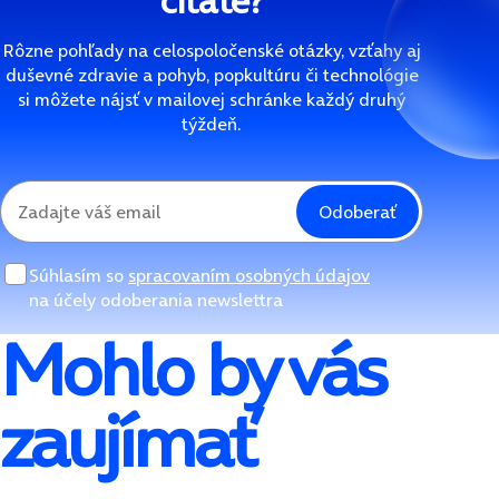
čítate?
Rôzne pohľady na celospoločenské otázky, vzťahy aj
duševné zdravie a pohyb, popkultúru či technológie
si môžete nájsť v mailovej schránke každý druhý
týždeň.
Odoberať
Súhlasím so
spracovaním osobných údajov
na účely odoberania newslettra
Mohlo by vás
zaujímať