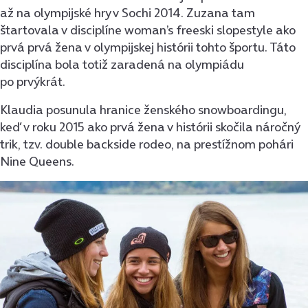
až na olympijské hry v Sochi 2014. Zuzana tam
štartovala v disciplíne
woman’s freeski slopestyle
ako
prvá prvá žena v olympijskej histórii tohto športu. Táto
disciplína bola totiž zaradená na olympiádu
po prvýkrát.
Klaudia posunula hranice ženského snowboardingu,
keď v roku 2015 ako prvá žena v histórii skočila náročný
trik, tzv.
double backside rodeo,
na prestížnom pohári
Nine Queens.