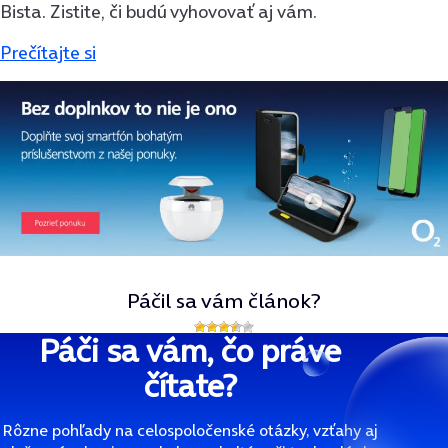
Bista. Zistite, či budú vyhovovať aj vám.
Prečítajte si
Páčil sa vám článok?
Páči sa vám, čo práve
čítate?
Rôzne pohľady na celospoločenské otázky, vzťahy aj