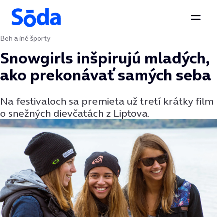
Otvor
Beh a iné športy
Preskočiť na obsah
Snowgirls inšpirujú mladých,
ako prekonávať samých seba
Na festivaloch sa premieta už tretí krátky film
o snežných dievčatách z Liptova.