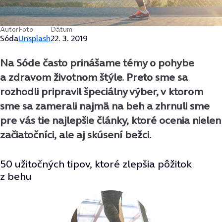
Autor
Foto
Dátum
Sóda
Unsplash
22. 3. 2019
Na Sóde často prinášame témy o pohybe
a zdravom životnom štýle. Preto sme sa
rozhodli pripravil špeciálny výber, v ktorom
sme sa zamerali najmä na beh a zhrnuli sme
pre vás tie najlepšie články, ktoré ocenia nielen
začiatočníci, ale aj skúsení bežci.
50 užitočných tipov, ktoré zlepšia pôžitok
z behu