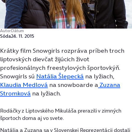
Autor
Dátum
Sóda
24. 11. 2015
Krátky film Snowgirls rozpráva príbeh troch
liptovských dievčat žijúcich život
profesionálnych freestylových športovkýň.
Snowgirls
sú
Natália Šlepecká
na lyžiach,
Klaudia Medlová
na snowboarde a
Zuzana
Stromková
na lyžiach.
Rodáčky z Liptovského Mikuláša prerazili v zimných
športoch doma aj vo svete.
Natália
a Zuzana sa v Slovenskej Reprezentácii dostali