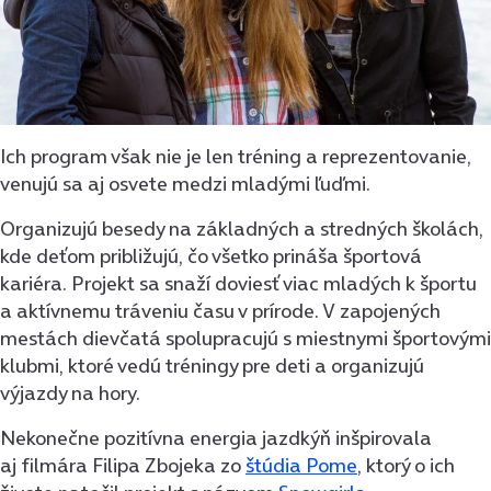
Ich program však nie je len tréning a reprezentovanie,
venujú sa aj osvete medzi mladými ľuďmi.
Organizujú besedy na základných a stredných školách,
kde deťom približujú, čo všetko prináša športová
kariéra. Projekt sa snaží doviesť viac mladých k športu
a aktívnemu tráveniu času v prírode. V zapojených
mestách dievčatá spolupracujú s miestnymi športovými
klubmi, ktoré vedú tréningy pre deti a organizujú
výjazdy na hory.
Nekonečne pozitívna energia jazdkýň inšpirovala
aj filmára Filipa Zbojeka zo
štúdia Pome
, ktorý o ich