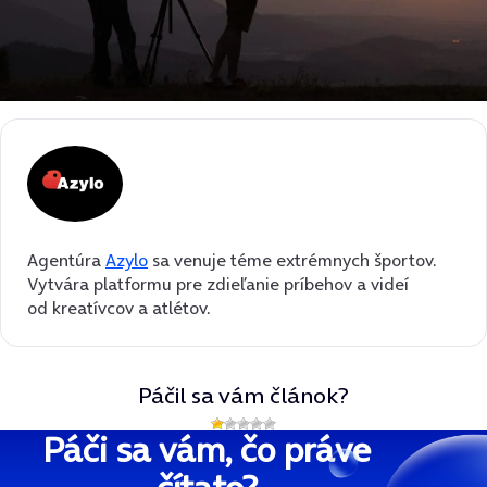
Agentúra
Azylo
sa venuje téme extrémnych športov.
Vytvára platformu pre zdieľanie príbehov a videí
od kreatívcov a atlétov.
Páčil sa vám článok?
Páči sa vám, čo práve