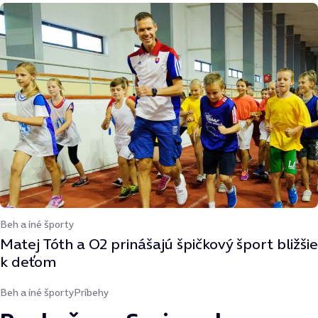
Beh a iné športy
Matej Tóth a O2 prinášajú špičkový šport bližšie
k deťom
Beh a iné športy
Príbehy