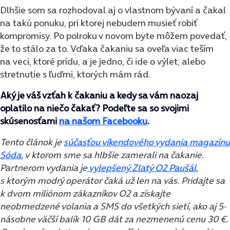
Dlhšie som sa rozhodoval aj o vlastnom bývaní a čakal
na takú ponuku, pri ktorej nebudem musieť robiť
kompromisy. Po polroku v novom byte môžem povedať,
že to stálo za to. Vďaka čakaniu sa oveľa viac teším
na veci, ktoré prídu, a je jedno, či ide o výlet, alebo
stretnutie s ľuďmi, ktorých mám rád.
Aký je váš vzťah k čakaniu a kedy sa vám naozaj
oplatilo na niečo čakať? Podeľte sa so svojimi
skúsenosťami
na našom Facebooku
.
Tento článok je
súčasťou víkendového vydania magazínu
Sóda
, v ktorom sme sa hlbšie zamerali na čakanie.
Partnerom vydania je
vylepšený Zlatý O2 Paušál
,
s ktorým modrý operátor čaká už len na vás. Pridajte sa
k dvom miliónom zákazníkov O2 a získajte
neobmedzené volania a SMS do všetkých sietí, ako aj 5-
násobne väčší balík 10 GB dát za nezmenenú cenu 30 €.