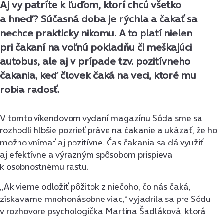
Aj vy patríte k ľuďom, ktorí chcú všetko
a hneď? Súčasná doba je rýchla a čakať sa
nechce prakticky nikomu. A to platí nielen
pri čakaní na voľnú pokladňu či meškajúci
autobus, ale aj v prípade tzv. pozitívneho
čakania, keď človek čaká na veci, ktoré mu
robia radosť.
V tomto víkendovom vydaní magazínu Sóda sme sa
rozhodli hlbšie pozrieť práve na čakanie a ukázať, že ho
možno vnímať aj pozitívne. Čas čakania sa dá využiť
aj efektívne a výrazným spôsobom prispieva
k osobnostnému rastu.
„Ak vieme odložiť pôžitok z niečoho, čo nás čaká,
získavame mnohonásobne viac,“ vyjadrila sa pre Sódu
v rozhovore psychologička Martina Šadláková, ktorá