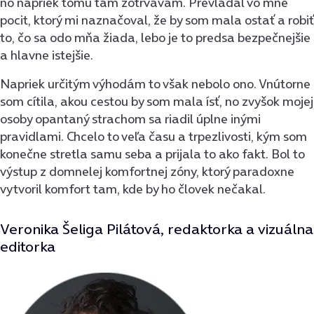
no napriek tomu tam zotrvávam. Prevládal vo mne
pocit, ktorý mi naznačoval, že by som mala ostať a robiť
to, čo sa odo mňa žiada, lebo je to predsa bezpečnejšie
a hlavne istejšie.
Napriek určitým výhodám to však nebolo ono. Vnútorne
som cítila, akou cestou by som mala ísť, no zvyšok mojej
osoby opantaný strachom sa riadil úplne inými
pravidlami. Chcelo to veľa času a trpezlivosti, kým som
konečne stretla samu seba a prijala to ako fakt. Bol to
výstup z domnelej komfortnej zóny, ktorý paradoxne
vytvoril komfort tam, kde by ho človek nečakal.
Veronika Šeliga Pilátová, redaktorka a vizuálna
editorka