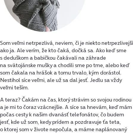
Som veľmi netrpezlivá, neviem, či je niekto netrpezlivejší
ako ja. Ale verím, že kto čaká, dočká sa. Ako keď sme
s deduškom a babičkou čakávali na záhrade
na svätojánske mušky a chodili sme po tme, alebo keď
som čakala na hrášok a tomu trvalo, kým dorástol.
Nestihol síce veľmi, ale už sa dal jesť. Jedlu sa vždy
veľmi teším.
A teraz? Čakám na čas, ktorý strávim so svojou rodinou
a je mi to čoraz vzácnejšie. A síce sa hnevám, keď mám
počas cesty k našim dvanásť telefonátov, čo budem
jesť, kde už som, kedy prídem a pozdravuje ťa teta,
o ktorej som v živote nepočula, a máme naplánovaný