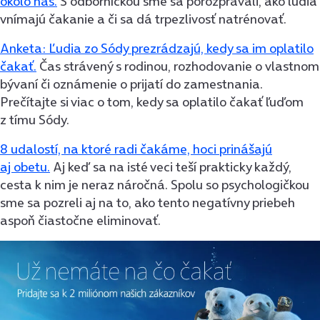
okolo nás.
S odborníčkou sme sa porozprávali, ako ľudia
vnímajú čakanie a či sa dá trpezlivosť natrénovať.
Anketa: Ľudia zo Sódy prezrádzajú, kedy sa im oplatilo
čakať.
Čas strávený s rodinou, rozhodovanie o vlastnom
bývaní či oznámenie o prijatí do zamestnania.
Prečítajte si viac o tom, kedy sa oplatilo čakať ľuďom
z tímu Sódy.
8 udalostí, na ktoré radi čakáme, hoci prinášajú
aj obetu.
Aj keď sa na isté veci teší prakticky každý,
cesta k nim je neraz náročná. Spolu so psychologičkou
sme sa pozreli aj na to, ako tento negatívny priebeh
aspoň čiastočne eliminovať.