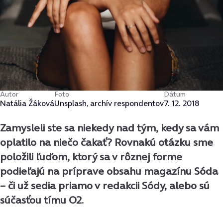
Autor
Foto
Dátum
Natália Žáková
Unsplash, archív respondentov
7. 12. 2018
Zamysleli ste sa niekedy nad tým, kedy sa vám
oplatilo na niečo čakať? Rovnakú otázku sme
položili ľuďom, ktorý sa v rôznej forme
podieľajú na príprave obsahu magazínu Sóda
– či už sedia priamo v redakcii Sódy, alebo sú
súčasťou tímu O2.