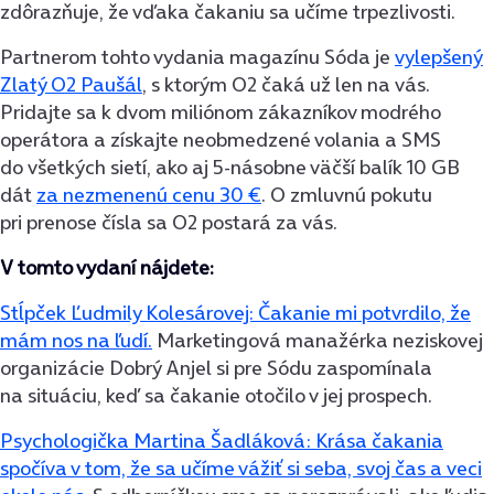
zdôrazňuje, že vďaka čakaniu sa učíme trpezlivosti.
Partnerom tohto vydania magazínu Sóda je
vylepšený
Zlatý O2 Paušál
, s ktorým O2 čaká už len na vás.
Pridajte sa k dvom miliónom zákazníkov modrého
operátora a získajte neobmedzené volania a SMS
do všetkých sietí, ako aj 5-násobne väčší balík 10 GB
dát
za nezmenenú cenu 30 €
. O zmluvnú pokutu
pri prenose čísla sa O2 postará za vás.
V tomto vydaní nájdete:
Stĺpček Ľudmily Kolesárovej: Čakanie mi potvrdilo, že
mám nos na ľudí.
Marketingová manažérka neziskovej
organizácie Dobrý Anjel si pre Sódu zaspomínala
na situáciu, keď sa čakanie otočilo v jej prospech.
Psychologička Martina Šadláková: Krása čakania
spočíva v tom, že sa učíme vážiť si seba, svoj čas a veci