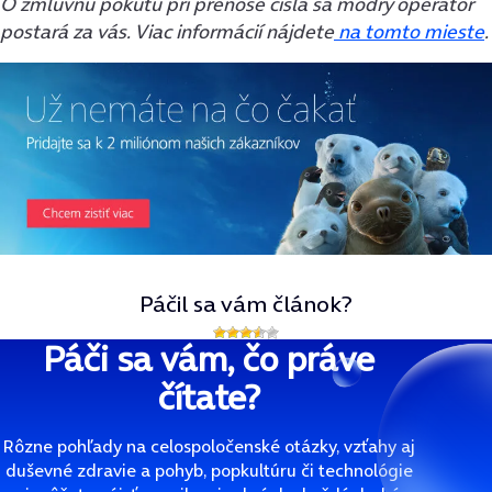
O zmluvnú pokutu pri prenose čísla sa modrý operátor
postará za vás. Viac informácií nájdete
na tomto mieste
.
Páčil sa vám článok?
Páči sa vám, čo práve
čítate?
Rôzne pohľady na celospoločenské otázky, vzťahy aj
duševné zdravie a pohyb, popkultúru či technológie