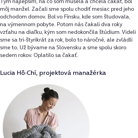
Tým najlepším, na čo som musela a chcela čakať, bol
môj manžel. Začali sme spolu chodiť mesiac pred jeho
odchodom domov. Bol vo Fínsku, kde som študovala,
na výmennom pobyte. Potom nás čakali dva roky
vzťahu na diaľku, kým som nedokončila štúdium. Videli
sme sa tri-štyrikrát za rok, bolo to náročné, ale zvládli
sme to. Už bývame na Slovensku a sme spolu skoro
sedem rokov. Oplatilo sa čakať.
Lucia Hô-Chí, projektová manažérka