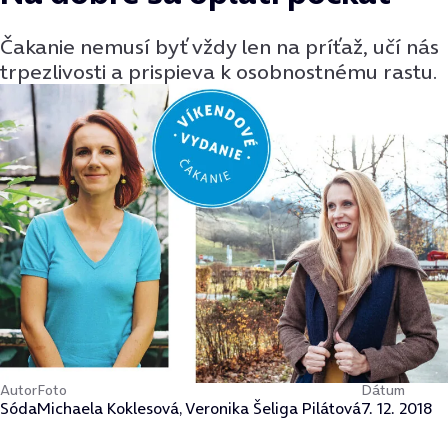
Čakanie nemusí byť vždy len na príťaž, učí nás
trpezlivosti a prispieva k osobnostnému rastu.
Autor
Foto
Dátum
Sóda
Michaela Koklesová, Veronika Šeliga Pilátová
7. 12. 2018