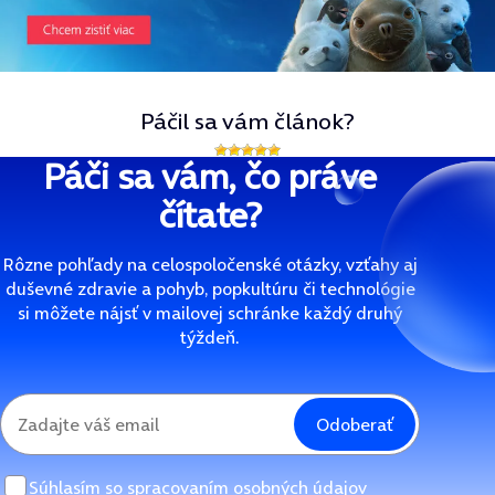
Páčil sa vám článok?
Páči sa vám, čo práve
čítate?
Rôzne pohľady na celospoločenské otázky, vzťahy aj
duševné zdravie a pohyb, popkultúru či technológie
si môžete nájsť v mailovej schránke každý druhý
týždeň.
Odoberať
Súhlasím so
spracovaním osobných údajov