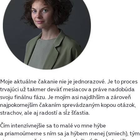
Moje aktuálne čakanie nie je jednorazové. Je to proces
trvajúci už takmer deväť mesiacov a práve nadobúda
svoju finálnu fázu. Je mojím asi najdlhším a zároveň
najpokornejším čakaním sprevádzaným kopou otázok,
strachov, ale aj radostí a sĺz šťastia.
Čím intenzívnejšie sa to malé vo mne hýbe
a priamoúmerne s ním sa ja hýbem menej (smiech), tým