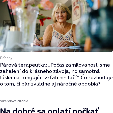
Príbehy
Párová terapeutka: „Počas zamilovanosti sme
zahalení do krásneho závoja, no samotná
láska na fungujúci vzťah nestačí.“ Čo rozhoduje
o tom, či pár zvládne aj náročné obdobia?
Víkendové čítanie
Na dobré sa oplatí počkať