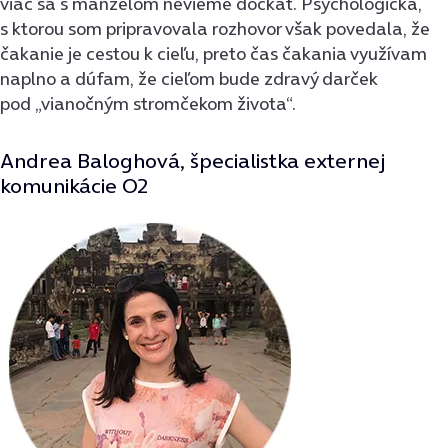
viac sa s manželom nevieme dočkať. Psychologička,
s ktorou som pripravovala rozhovor však povedala, že
čakanie je cestou k cieľu, preto čas čakania využívam
naplno a dúfam, že cieľom bude zdravý darček
pod „vianočným stromčekom života“.
Andrea Baloghová, špecialistka externej
komunikácie O2