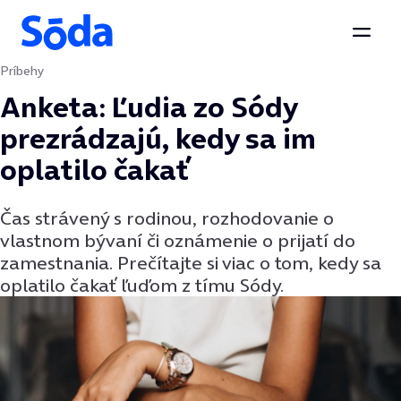
Otvor
Príbehy
Preskočiť na obsah
Anketa: Ľudia zo Sódy
prezrádzajú, kedy sa im
oplatilo čakať
Čas strávený s rodinou, rozhodovanie o
vlastnom bývaní či oznámenie o prijatí do
zamestnania. Prečítajte si viac o tom, kedy sa
oplatilo čakať ľuďom z tímu Sódy.