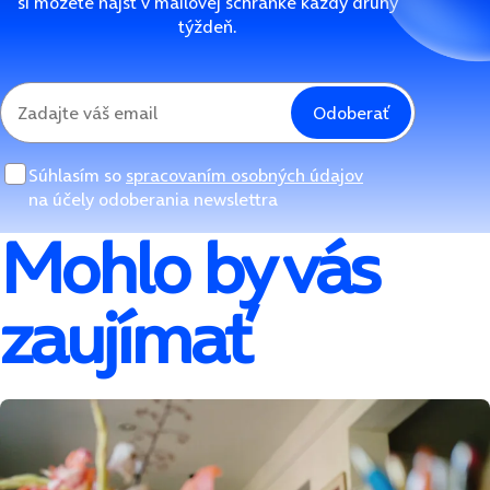
si môžete nájsť v mailovej schránke každý druhý
týždeň.
Odoberať
Súhlasím so
spracovaním osobných údajov
na účely odoberania newslettra
Mohlo by vás
zaujímať