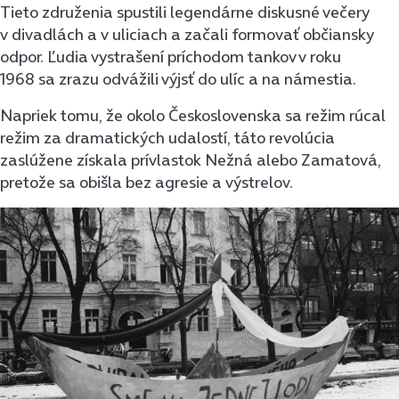
Tieto združenia spustili legendárne diskusné večery
v divadlách a v uliciach a začali formovať občiansky
odpor. Ľudia vystrašení príchodom tankov v roku
1968 sa zrazu odvážili výjsť do ulíc a na námestia.
Napriek tomu, že okolo Československa sa režim rúcal
režim za dramatických udalostí, táto revolúcia
zaslúžene získala prívlastok Nežná alebo Zamatová,
pretože sa obišla bez agresie a výstrelov.