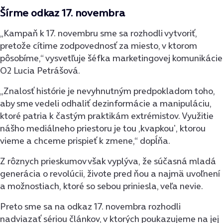
Šírme odkaz 17. novembra
„Kampaň k 17. novembru sme sa rozhodli vytvoriť,
pretože cítime zodpovednosť za miesto, v ktorom
pôsobíme,“ vysvetľuje šéfka marketingovej komunikácie
O2 Lucia Petrášová.
„Znalosť histórie je nevyhnutným predpokladom toho,
aby sme vedeli odhaliť dezinformácie a manipuláciu,
ktoré patria k častým praktikám extrémistov. Využitie
nášho mediálneho priestoru je tou ,kvapkouʼ, ktorou
vieme a chceme prispieť k zmene,“ dopĺňa.
Z rôznych prieskumov však vyplýva, že súčasná mladá
generácia o revolúcii, živote pred ňou a najmä uvoľnení
a možnostiach, ktoré so sebou priniesla, veľa nevie.
Preto sme sa na odkaz 17. novembra rozhodli
nadviazať sériou článkov, v ktorých poukazujeme na jej