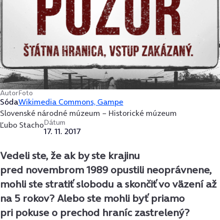
Autor
Foto
Sóda
Wikimedia Commons, Gampe
Slovenské národné múzeum – Historické múzeum
Dátum
Ľubo Stacho
17. 11. 2017
Vedeli ste, že ak by ste krajinu
pred novembrom 1989 opustili neoprávnene,
mohli ste stratiť slobodu a skončiť vo väzení až
na 5 rokov? Alebo ste mohli byť priamo
pri pokuse o prechod hraníc zastrelený?