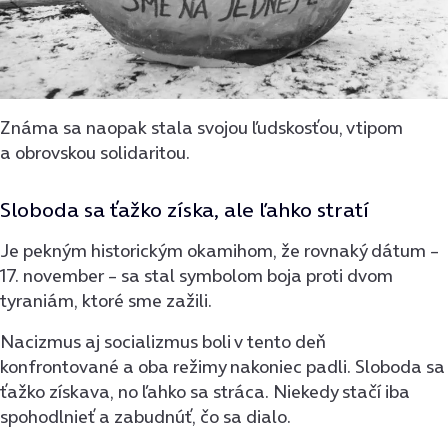
Známa sa naopak stala svojou ľudskosťou, vtipom
a obrovskou solidaritou.
Sloboda sa ťažko získa, ale ľahko stratí
Je pekným historickým okamihom, že rovnaký dátum –
17. november – sa stal symbolom boja proti dvom
tyraniám, ktoré sme zažili.
Nacizmus aj socializmus boli v tento deň
konfrontované a oba režimy nakoniec padli. Sloboda sa
ťažko získava, no ľahko sa stráca. Niekedy stačí iba
spohodlnieť a zabudnúť, čo sa dialo.