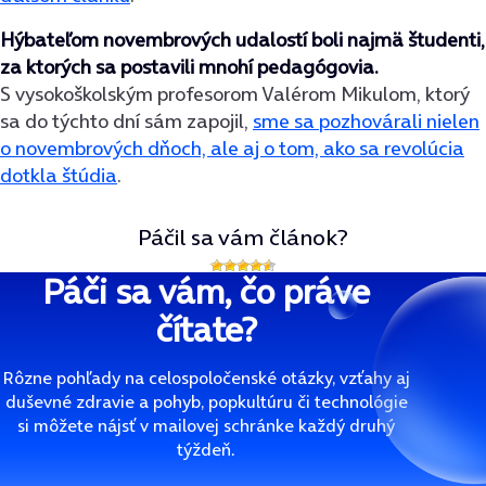
Hýbateľom novembrových udalostí boli najmä študenti,
za ktorých sa postavili mnohí pedagógovia.
S vysokoškolským profesorom Valérom Mikulom, ktorý
sa do týchto dní sám zapojil,
sme sa pozhovárali nielen
o novembrových dňoch, ale aj o tom, ako sa revolúcia
dotkla štúdia
.
Páčil sa vám článok?
Páči sa vám, čo práve
čítate?
Rôzne pohľady na celospoločenské otázky, vzťahy aj
duševné zdravie a pohyb, popkultúru či technológie
si môžete nájsť v mailovej schránke každý druhý
týždeň.