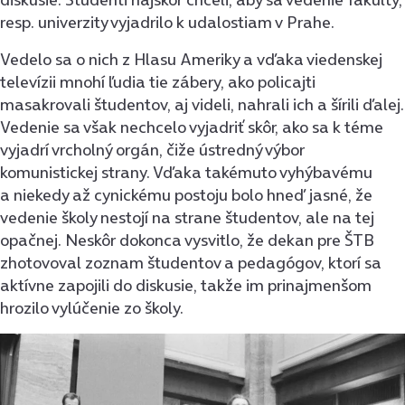
resp. univerzity vyjadrilo k udalostiam v Prahe.
Vedelo sa o nich z Hlasu Ameriky a vďaka viedenskej
televízii mnohí ľudia tie zábery, ako policajti
masakrovali študentov, aj videli, nahrali ich a šírili ďalej.
Vedenie sa však nechcelo vyjadriť skôr, ako sa k téme
vyjadrí vrcholný orgán, čiže ústredný výbor
komunistickej strany. Vďaka takémuto vyhýbavému
a niekedy až cynickému postoju bolo hneď jasné, že
vedenie školy nestojí na strane študentov, ale na tej
opačnej. Neskôr dokonca vysvitlo, že dekan pre ŠTB
zhotovoval zoznam študentov a pedagógov, ktorí sa
aktívne zapojili do diskusie, takže im prinajmenšom
hrozilo vylúčenie zo školy.