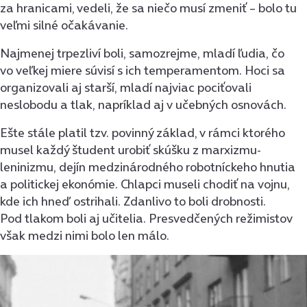
za hranicami, vedeli, že sa niečo musí zmeniť – bolo tu
veľmi silné očakávanie.
Najmenej trpezliví boli, samozrejme, mladí ľudia, čo
vo veľkej miere súvisí s ich temperamentom. Hoci sa
organizovali aj starší, mladí najviac pociťovali
neslobodu a tlak, napríklad aj v učebných osnovách.
Ešte stále platil tzv. povinný základ, v rámci ktorého
musel každý študent urobiť skúšku z marxizmu-
leninizmu, dejín medzinárodného robotníckeho hnutia
a politickej ekonómie. Chlapci museli chodiť na vojnu,
kde ich hneď ostrihali. Zdanlivo to boli drobnosti.
Pod tlakom boli aj učitelia. Presvedčených režimistov
však medzi nimi bolo len málo.