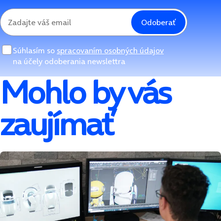
Odoberať
Súhlasím so
spracovaním osobných údajov
na účely odoberania newslettra
Mohlo by vás
zaujímať