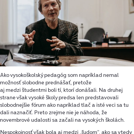
Ako vysokoškolský pedagóg som napríklad nemal
možnosť slobodne prednášať, pretože
aj medzi študentmi boli tí, ktorí donášali. Na druhej
strane však vysoké školy predsa len predstavovali
slobodnejšie fórum ako napríklad tlač a isté veci sa tu
dali naznačiť. Preto zrejme nie je náhoda, že
novembrové udalosti sa začali na vysokých školách.
Nespokojnosť však bola aj medzi „ľudom”, ako sa vtedy