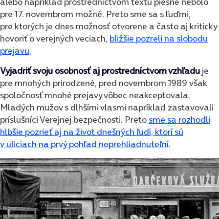
alebo napríklad prostredníctvom textu piesne nebolo
pre 17. novembrom možné. Preto sme sa s ľuďmi,
pre ktorých je dnes možnosť otvorene a často aj kriticky
hovoriť o verejných veciach,
bližšie pozreli na slobodu
prejavu
.
Vyjadriť svoju osobnosť aj prostredníctvom vzhľadu
je
pre mnohých prirodzené, pred novembrom 1989 však
spoločnosť mnohé prejavy vôbec neakceptovala.
Mladých mužov s dlhšími vlasmi napríklad zastavovali
príslušníci Verejnej bezpečnosti. Preto
sme sa rozhodli
hlbšie pozrieť aj na život dnešných ľudí, ktorí sú
v uliciach na prvý pohľad neprehliadnuteľní
.