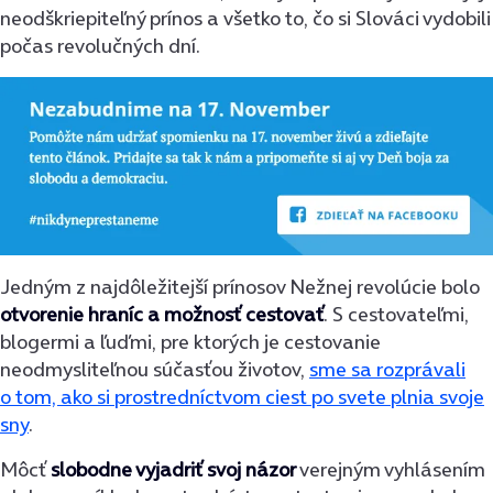
neodškriepiteľný prínos a všetko to, čo si Slováci vydobili
počas revolučných dní.
Jedným z najdôležitejší prínosov Nežnej revolúcie bolo
otvorenie hraníc a možnosť cestovať
. S cestovateľmi,
blogermi a ľuďmi, pre ktorých je cestovanie
neodmysliteľnou súčasťou životov,
sme sa rozprávali
o tom, ako si prostredníctvom ciest po svete plnia svoje
sny
.
Môcť
slobodne vyjadriť svoj názor
verejným vyhlásením