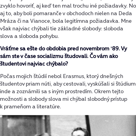
zvyklo hovoriť, aj keď ten mal trochu iné požiadavky. No
aj to, aby boli pomaranče v obchodoch nielen na Deda
Mráza či na Vianoce, bola legitímna požiadavka. Mne
však najviac chýbali tie základné slobody: sloboda
slova a sloboda pohybu.
Vráťme sa ešte do obdobia pred novembrom ʼ89. Vy
sám ste v čase socializmu študovali. Čo vám ako
študentovi najviac chýbalo?
Počas mojich štúdií nebol Erasmus, ktorý dnešných
študentov priam núti, aby cestovali, vyskúšali si štúdium
inde a zoznámili sa s iným prostredím. Okrem tejto
možnosti a slobody slova mi chýbal slobodný prístup
k prameňom a literatúre.