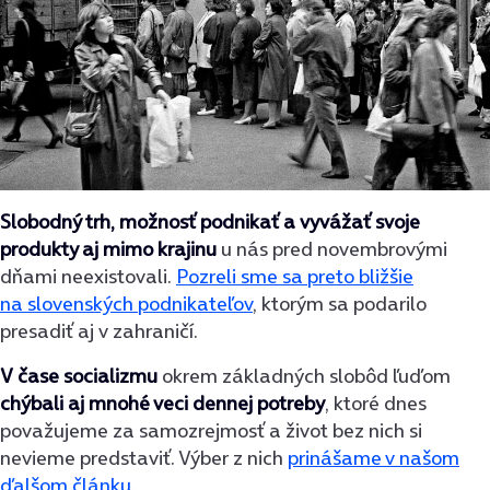
Slobodný trh, možnosť podnikať a vyvážať svoje
produkty aj mimo krajinu
u nás pred novembrovými
dňami neexistovali.
Pozreli sme sa preto bližšie
na slovenských podnikateľov
, ktorým sa podarilo
presadiť aj v zahraničí.
V čase socializmu
okrem základných slobôd ľuďom
chýbali aj mnohé veci dennej potreby
, ktoré dnes
považujeme za samozrejmosť a život bez nich si
nevieme predstaviť. Výber z nich
prinášame v našom
ďalšom článku
.