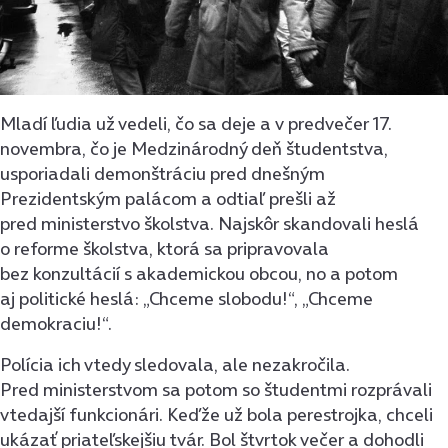
Mladí ľudia už vedeli, čo sa deje a v predvečer 17.
novembra, čo je Medzinárodný deň študentstva,
usporiadali demonštráciu pred dnešným
Prezidentským palácom a odtiaľ prešli až
pred ministerstvo školstva. Najskôr skandovali heslá
o reforme školstva, ktorá sa pripravovala
bez konzultácií s akademickou obcou, no a potom
aj politické heslá: „Chceme slobodu!“, „Chceme
demokraciu!“.
Polícia ich vtedy sledovala, ale nezakročila.
Pred ministerstvom sa potom so študentmi rozprávali
vtedajší funkcionári. Keďže už bola perestrojka, chceli
ukázať priateľskejšiu tvár. Bol štvrtok večer a dohodli