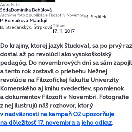
Autor
Foto
Sóda
Dominika Behúlová
Archívne foto z publikácie Filozofi v Novembri
M. Sedílek
P. Bombíková-Maudgil
Dátum
B. Strečanský
K. Štrpková
17. 11. 2017
Do krajiny, ktorej jazyk študoval, sa po prvý raz
dostal až po revolúcii ako vysokoškolský
pedagóg. Do novembrových dní sa sám zapojil
a tento rok zostavil o priebehu Nežnej
revolúcie na Filozofickej fakulte Univerzity
Komenského aj knihu svedectiev, spomienok
a dokumentov Filozofi v Novembri. Fotografie
z nej ilustrujú náš rozhovor, ktorý
v nadväznosti na kampaň O2 upozorňuje
na dôležitosť 17. novembra a jeho odkaz
.