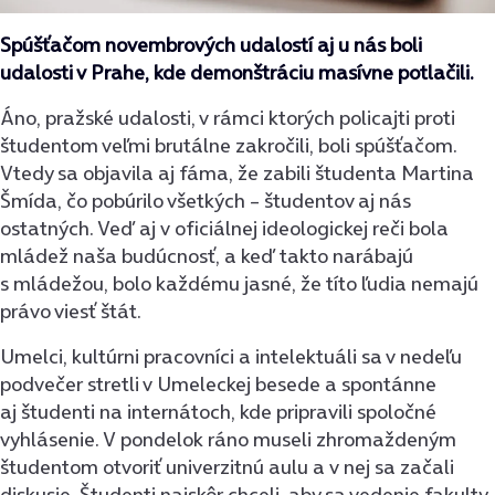
Spúšťačom novembrových udalostí aj u nás boli
udalosti v Prahe, kde demonštráciu masívne potlačili.
Áno, pražské udalosti, v rámci ktorých policajti proti
študentom veľmi brutálne zakročili, boli spúšťačom.
Vtedy sa objavila aj fáma, že zabili študenta Martina
Šmída, čo pobúrilo všetkých – študentov aj nás
ostatných. Veď aj v oficiálnej ideologickej reči bola
mládež naša budúcnosť, a keď takto narábajú
s mládežou, bolo každému jasné, že títo ľudia nemajú
právo viesť štát.
Umelci, kultúrni pracovníci a intelektuáli sa v nedeľu
podvečer stretli v Umeleckej besede a spontánne
aj študenti na internátoch, kde pripravili spoločné
vyhlásenie. V pondelok ráno museli zhromaždeným
študentom otvoriť univerzitnú aulu a v nej sa začali
diskusie. Študenti najskôr chceli, aby sa vedenie fakulty,