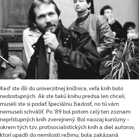
Keď ste išli do univerzitnej knižnice, veľa kníh bolo
nedostupných. Ak ste takú knihu predsa len chceli,
museli ste si podať špeciálnu žiadosť, no tú vám
nemuseli schváliť. Po ʼ89 bol potom celý ten zoznam
neprístupných kníh zverejnený. Bol naozaj kuriózny –
okrem tých tzv. protisocialistických kníh a diel autorov,
ktorí upadli do nemilosti režimu, bola zakázaná