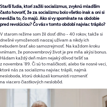
Starší ľudia, ktorí zažili socializmus, zvyknú mladším
často hovoriť, že za socializmu bolo všetko inak a oni si
nevážia to, čo majú. Ako si vy spomínate na obdobie
pred revolúciou? Čo vás v tomto období najviac trápilo?
V starom režime som žil dosť dlho – 40 rokov, takže si
dnešné vymoženosti naozaj užívam a nikdy ich
nebudem brať ako samozrejmosť. Na každom kroku
vnímam, že ponovembrový život je pre mňa akýsi bonus.
Hádam každý deň mám nejaký dôvod tešiť sa
z novembra ʼ89. Či sú to maličkosti, alebo tie nosné veci,
ktoré nás za socializmu najviac trápili, najmä
nesloboda, ktorú dokázali komunisti rozmeniť
na viacero čiastkových neslobôd.