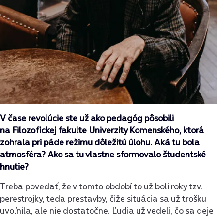
V čase revolúcie ste už ako pedagóg pôsobili
na Filozofickej fakulte Univerzity Komenského, ktorá
zohrala pri páde režimu dôležitú úlohu. Aká tu bola
atmosféra? Ako sa tu vlastne sformovalo študentské
hnutie?
Treba povedať, že v tomto období to už boli roky tzv.
perestrojky, teda prestavby, čiže situácia sa už trošku
uvoľnila, ale nie dostatočne. Ľudia už vedeli, čo sa deje