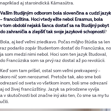
napríklad aj staroindická Kámasútra.
Vaším študijným odborom bola slovenčina a cudzí jazyk
– francúzština. Hoci vtedy ešte nebol Erasmus, bola
v tom období nejaká šanca dostať sa na študijný pobyt
do zahraničia a zlepšiť tak svoje jazykové schopnosti
?
Bola, aj keď veľmi zriedkavo. Počas môjho štúdia sa len
raz podarilo zopár študentom dostať do Francúzska, no
ja som medzi nimi nebol. Hoci som ten jazyk študoval,
do Francúzska som sa prvý raz dostal až po revolúcii.
Keď som tam prišiel, ostal som veľmi prekvapený –
skoro nič som nerozumel. Pretože tak, ako sme boli
odrezaní od sveta vo všetkom inom, boli sme odrezaní
aj od živej francúzštiny. Jazyk sa prirodzene vyvíja
a v skutočnosti bol značne iný ako ten, čo sme sa my tu
učili.