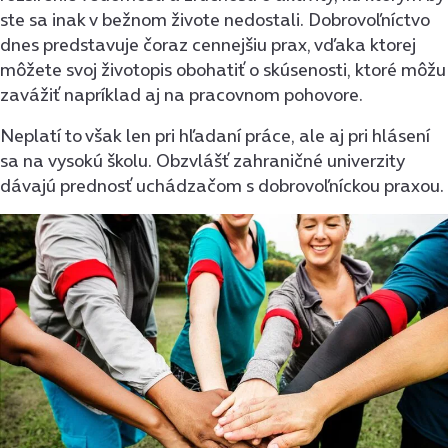
ste sa inak v bežnom živote nedostali. Dobrovoľníctvo
dnes predstavuje čoraz cennejšiu prax, vďaka ktorej
môžete svoj životopis obohatiť o skúsenosti, ktoré môžu
zavážiť napríklad aj na pracovnom pohovore.
Neplatí to však len pri hľadaní práce, ale aj pri hlásení
sa na vysokú školu. Obzvlášť zahraničné univerzity
dávajú prednosť uchádzačom s dobrovoľníckou praxou.