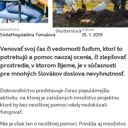
Autor
Foto
Dátum
Shutterstock
Sóda
Magdaléna Tomalová
25. 1. 2019
Venovať svoj čas či vedomosti ľuďom, ktorí to
potrebujú a pomoc naozaj ocenia, či zlepšovať
prostredie, v ktorom žijeme, je v súčasnosti
pre mnohých Slovákov doslova nevyhnutnosť.
Dobrovoľníctvo predstavuje čoraz populárnejšiu
aktivitu, na ktorej je založených množstvo projektov,
ktoré by bez nezištnej pomoci nikdy nedokázali
fungovať.
Nie je však len o nezištnej pomoci. Prináša aj množstvo