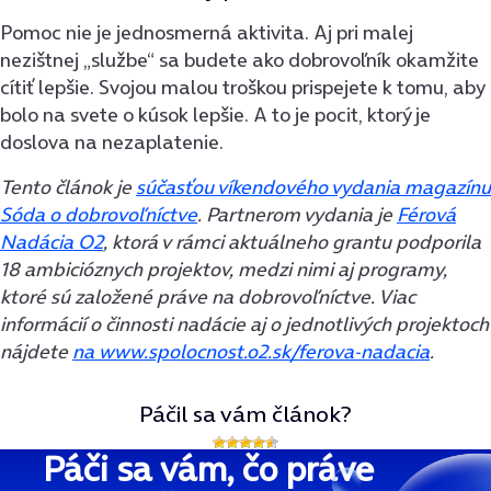
Pomoc nie je jednosmerná aktivita. Aj pri malej
nezištnej „službe“ sa budete ako dobrovoľník okamžite
cítiť lepšie. Svojou malou troškou prispejete k tomu, aby
bolo na svete o kúsok lepšie. A to je pocit, ktorý je
doslova na nezaplatenie.
Tento článok je
súčasťou víkendového vydania magazínu
Sóda o dobrovoľníctve
. Partnerom vydania je
Férová
Nadácia O2
, ktorá v rámci aktuálneho grantu podporila
18 ambicióznych projektov, medzi nimi aj programy,
ktoré sú založené práve na dobrovoľníctve. Viac
informácií o činnosti nadácie aj o jednotlivých projektoch
nájdete
na www.spolocnost.o2.sk/ferova-nadacia
.
Páčil sa vám článok?
Páči sa vám, čo práve