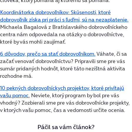
človeka, ktorý pomáha aj ktorému sa pomáha.
Koordinátorka dobrovoľníkov: Skúsenosti, ktoré
dobrovoľník získa pri práci s ľuďmi, sú na nezaplatenie.
Michaela Bagalová z Bratislavského dobrovoľníckeho
centra nám odpovedala na otázky o dobrovoľníctve,
ktoré by vás mohli zaujímať.
6 dôvodov, prečo sa stať dobrovoľníkom.
Váhate, či sa
začať venovať dobrovoľníctvu? Pripravili sme pre vás
sumár pridaných hodnôt, ktoré táto nezištná aktivita
rozhodne má.
10 pekných dobrovoľníckych projektov, ktoré privítajú
vašu pomoc.
Neviete, ktorý program by bol pre vás
vhodný? Zozbierali sme pre vás dobrovoľnícke projekty,
v ktorých vašu pomoc, čas a vedomosti určite ocenia.
Páčil sa vám článok?