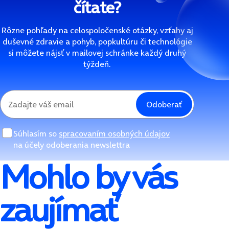
čítate?
Rôzne pohľady na celospoločenské otázky, vzťahy aj
duševné zdravie a pohyb, popkultúru či technológie
si môžete nájsť v mailovej schránke každý druhý
týždeň.
Odoberať
Súhlasím so
spracovaním osobných údajov
na účely odoberania newslettra
Mohlo by vás
zaujímať