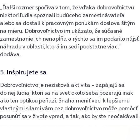
„Ďalší rozmer spočíva v tom, že vďaka dobrovoľníctvu
niektorí ľudia spoznali budúceho zamestnávateľa
alebo sa dostali k pracovným ponukám doslova šitým
na mieru. Dobrovoľníctvo im ukázalo, že súčasné
zamestnanie ich nenapĺňa a rýchlo sa im podarilo nájsť
náhradu v oblasti, ktorá im sedí podstatne viac,“
dodáva.
5. Inšpirujete sa
Dobrovoľníctvo je nezisková aktivita – zapájajú sa
do nej ľudia, ktorí sa na svet okolo seba pozerajú inak
ako len optikou peňazí. Snaha meniť veci k lepšiemu
vlastnými silami vám cez dobrovoľníctvo môže pomôcť
posunúť sa v živote vpred, a tak, ako by ste neočakávali.