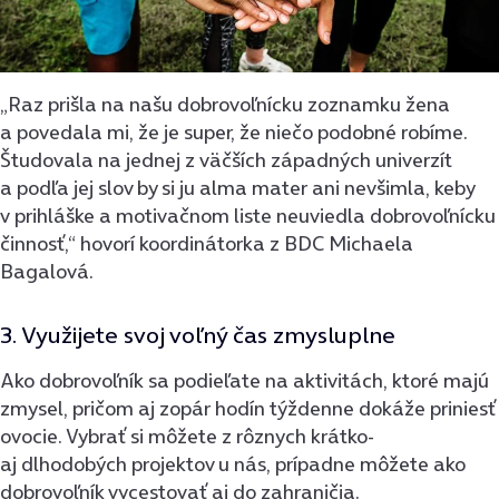
„Raz prišla na našu dobrovoľnícku zoznamku žena
a povedala mi, že je super, že niečo podobné robíme.
Študovala na jednej z väčších západných univerzít
a podľa jej slov by si ju alma mater ani nevšimla, keby
v prihláške a motivačnom liste neuviedla dobrovoľnícku
činnosť,“ hovorí koordinátorka z BDC Michaela
Bagalová.
3. Využijete svoj voľný čas zmysluplne
Ako dobrovoľník sa podieľate na aktivitách, ktoré majú
zmysel, pričom aj zopár hodín týždenne dokáže priniesť
ovocie. Vybrať si môžete z rôznych krátko-
aj dlhodobých projektov u nás, prípadne môžete ako
dobrovoľník vycestovať aj do zahraničia.