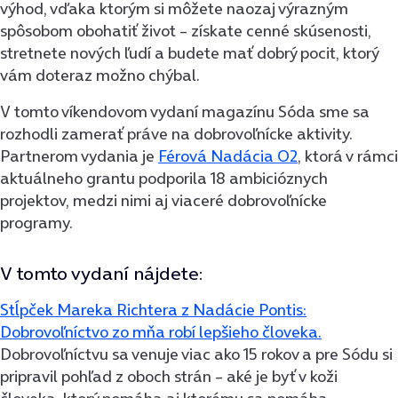
výhod, vďaka ktorým si môžete naozaj výrazným
spôsobom obohatiť život – získate cenné skúsenosti,
stretnete nových ľudí a budete mať dobrý pocit, ktorý
vám doteraz možno chýbal.
V tomto víkendovom vydaní magazínu Sóda sme sa
rozhodli zamerať práve na dobrovoľnícke aktivity.
Partnerom vydania je
Férová Nadácia O2
, ktorá v rámci
aktuálneho grantu podporila 18 ambicióznych
projektov, medzi nimi aj viaceré dobrovoľnícke
programy.
V tomto vydaní nájdete:
Stĺpček Mareka Richtera z Nadácie Pontis:
Dobrovoľníctvo zo mňa robí lepšieho človeka.
Dobrovoľníctvu sa venuje viac ako 15 rokov a pre Sódu si
pripravil pohľad z oboch strán – aké je byť v koži