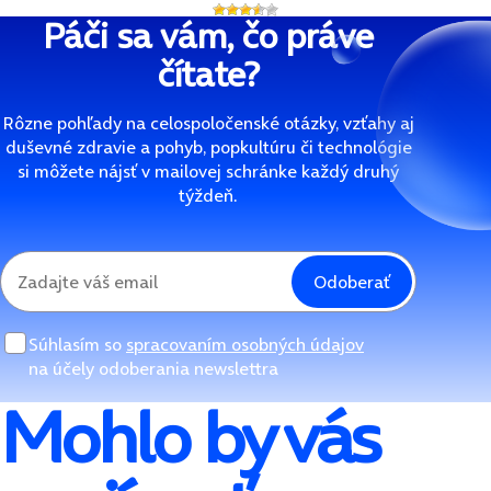
Páči sa vám, čo práve
čítate?
Rôzne pohľady na celospoločenské otázky, vzťahy aj
duševné zdravie a pohyb, popkultúru či technológie
si môžete nájsť v mailovej schránke každý druhý
týždeň.
Odoberať
Súhlasím so
spracovaním osobných údajov
na účely odoberania newslettra
Mohlo by vás