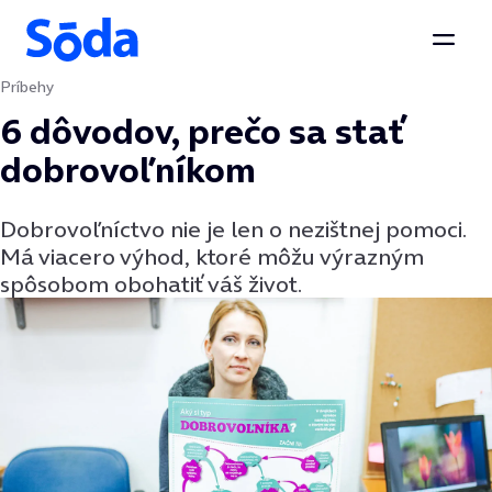
Otvor
Príbehy
Preskočiť na obsah
6 dôvodov, prečo sa stať
dobrovoľníkom
Dobrovoľníctvo nie je len o nezištnej pomoci.
Má viacero výhod, ktoré môžu výrazným
spôsobom obohatiť váš život.