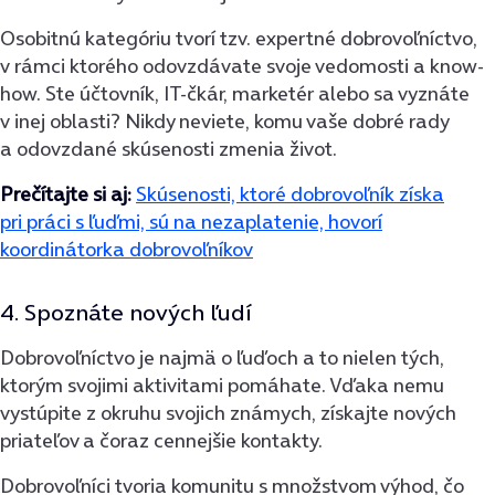
Osobitnú kategóriu tvorí tzv. expertné dobrovoľníctvo,
v rámci ktorého odovzdávate svoje vedomosti a know-
how. Ste účtovník, IT-čkár, marketér alebo sa vyznáte
v inej oblasti? Nikdy neviete, komu vaše dobré rady
a odovzdané skúsenosti zmenia život.
Prečítajte si aj:
Skúsenosti, ktoré dobrovoľník získa
pri práci s ľuďmi, sú na nezaplatenie, hovorí
koordinátorka dobrovoľníkov
4. Spoznáte nových ľudí
Dobrovoľníctvo je najmä o ľuďoch a to nielen tých,
ktorým svojimi aktivitami pomáhate. Vďaka nemu
vystúpite z okruhu svojich známych, získajte nových
priateľov a čoraz cennejšie kontakty.
Dobrovoľníci tvoria komunitu s množstvom výhod, čo