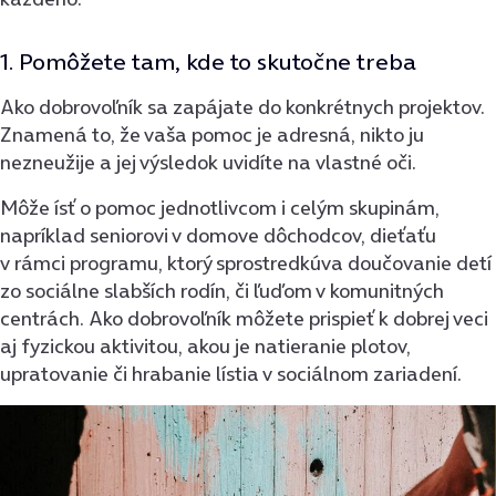
1. Pomôžete tam, kde to skutočne treba
Ako dobrovoľník sa zapájate do konkrétnych projektov.
Znamená to, že vaša pomoc je adresná, nikto ju
nezneužije a jej výsledok uvidíte na vlastné oči.
Môže ísť o pomoc jednotlivcom i celým skupinám,
napríklad seniorovi v domove dôchodcov, dieťaťu
v rámci programu, ktorý sprostredkúva doučovanie detí
zo sociálne slabších rodín, či ľuďom v komunitných
centrách. Ako dobrovoľník môžete prispieť k dobrej veci
aj fyzickou aktivitou, akou je natieranie plotov,
upratovanie či hrabanie lístia v sociálnom zariadení.