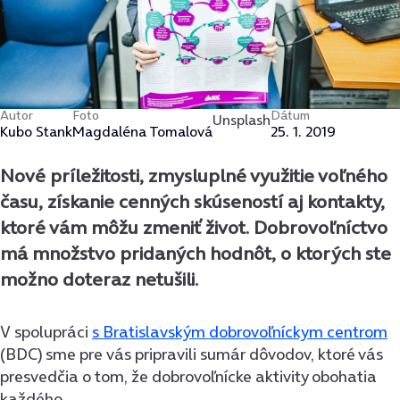
Autor
Foto
Dátum
Unsplash
Kubo Stank
Magdaléna Tomalová
25. 1. 2019
Nové príležitosti, zmysluplné využitie voľného
času, získanie cenných skúseností aj kontakty,
ktoré vám môžu zmeniť život. Dobrovoľníctvo
má množstvo pridaných hodnôt, o ktorých ste
možno doteraz netušili.
V spolupráci
s Bratislavským dobrovoľníckym centrom
(BDC) sme pre vás pripravili sumár dôvodov, ktoré vás
presvedčia o tom, že dobrovoľnícke aktivity obohatia
každého.