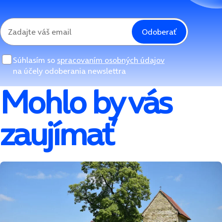
Odoberať
Súhlasím so
spracovaním osobných údajov
na účely odoberania newslettra
Mohlo by vás
zaujímať