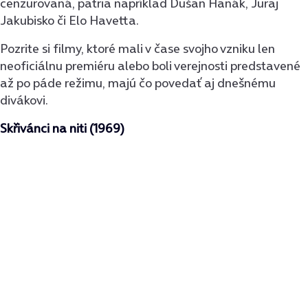
cenzurovaná, patria napríklad Dušan Hanák, Juraj
Jakubisko či Elo Havetta.
Pozrite si filmy, ktoré mali v čase svojho vzniku len
neoficiálnu premiéru alebo boli verejnosti predstavené
až po páde režimu, majú čo povedať aj dnešnému
divákovi.
Skřivánci na niti (1969)