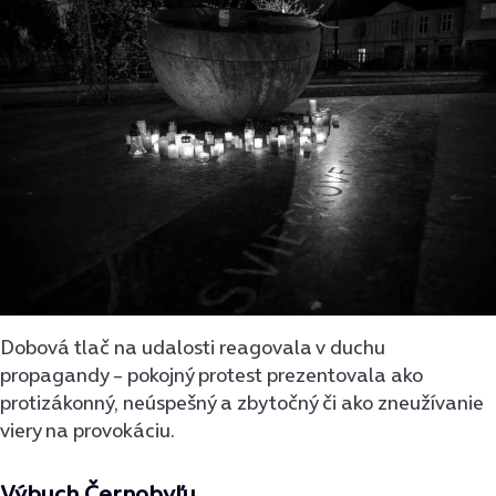
Dobová tlač na udalosti reagovala v duchu
propagandy – pokojný protest prezentovala ako
protizákonný, neúspešný a zbytočný či ako zneužívanie
viery na provokáciu.
Výbuch Černobyľu