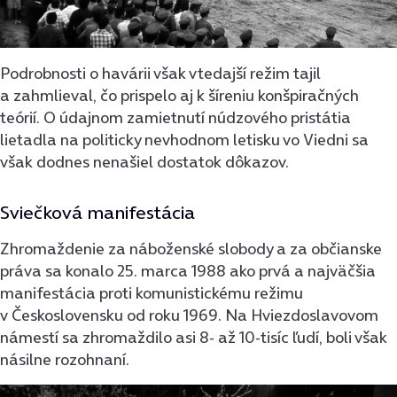
Podrobnosti o havárii však vtedajší režim tajil
a zahmlieval, čo prispelo aj k šíreniu konšpiračných
teórií. O údajnom zamietnutí núdzového pristátia
lietadla na politicky nevhodnom letisku vo Viedni sa
však dodnes nenašiel dostatok dôkazov.
Sviečková manifestácia
Zhromaždenie za náboženské slobody a za občianske
práva sa konalo 25. marca 1988 ako prvá a najväčšia
manifestácia proti komunistickému režimu
v Československu od roku 1969. Na Hviezdoslavovom
námestí sa zhromaždilo asi 8- až 10-tisíc ľudí, boli však
násilne rozohnaní.