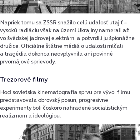
Napriek tomu sa ZSSR snažilo celú udalosť utajiť –
vysokú radiáciu však na území Ukrajiny namerali až
vo švédskej jadrovej elektrárni a potvrdili ju špionážne
družice. Oficiálne štátne médiá o udalosti mlčali
a tragédia dokonca neovplyvnila ani povinné
prvomájové sprievody.
Trezorové filmy
Hoci sovietska kinematografia sprvu pre vývoj filmu
predstavovala obrovský posun, progresívne
experimenty boli čoskoro nahradené socialistickým
realizmom a ideológiou.