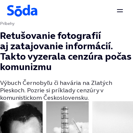
Otvor
Príbehy
Preskočiť na obsah
Retušovanie fotografií
aj zatajovanie informácií.
Takto vyzerala cenzúra počas
komunizmu
Výbuch Černobyľu či havária na Zlatých
Pieskoch. Pozrie si príklady cenzúry v
komunistickom Československu.