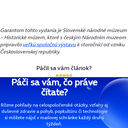
Garantom tohto vydania je Slovenské národné múzeum
– Historické múzem, ktoré s českým Národním muzeom
pripravilo
veľkú spoločnú výstavu
k storočnici od vzniku
Československej republiky.
Páčil sa vám článok?
Páči sa vám, čo práve
čítate?
Rôzne pohľady na celospoločenské otázky, vzťahy aj
duševné zdravie a pohyb, popkultúru či technológie
si môžete nájsť v mailovej schránke každý druhý
týždeň.