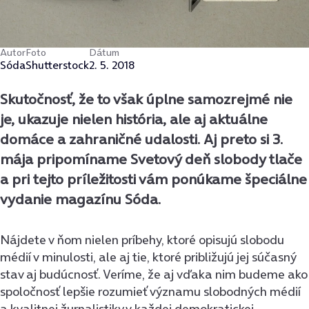
Autor
Foto
Dátum
Sóda
Shutterstock
2. 5. 2018
Skutočnosť, že to však úplne samozrejmé nie
je, ukazuje nielen história, ale aj aktuálne
domáce a zahraničné udalosti. Aj preto si 3.
mája pripomíname Svetový deň slobody tlače
a pri tejto príležitosti vám ponúkame špeciálne
vydanie magazínu Sóda.
Nájdete v ňom nielen príbehy, ktoré opisujú slobodu
médií v minulosti, ale aj tie, ktoré približujú jej súčasný
stav aj budúcnosť. Veríme, že aj vďaka nim budeme ako
spoločnosť lepšie rozumieť významu slobodných médií
a kvalitnej žurnalistiky v každej demokratickej