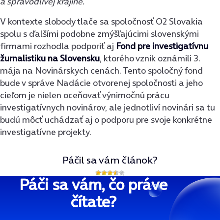
a spravodlivej krajine.
V kontexte slobody tlače sa spoločnosť O2 Slovakia
spolu s ďalšími podobne zmýšľajúcimi slovenskými
firmami rozhodla podporiť aj
Fond pre investigatívnu
žurnalistiku na Slovensku
, ktorého vznik oznámili 3.
mája na Novinárskych cenách. Tento spoločný fond
bude v správe Nadácie otvorenej spoločnosti a jeho
cieľom je nielen oceňovať výnimočnú prácu
investigatívnych novinárov, ale jednotliví novinári sa tu
budú môcť uchádzať aj o podporu pre svoje konkrétne
investigatívne projekty.
Páčil sa vám článok?
Páči sa vám, čo práve
čítate?