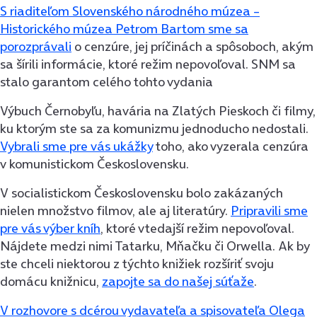
S riaditeľom Slovenského národného múzea –
Historického múzea Petrom Bartom sme sa
porozprávali
o cenzúre, jej príčinách a spôsoboch, akým
sa šírili informácie, ktoré režim nepovoľoval. SNM sa
stalo garantom celého tohto vydania
Výbuch Černobyľu, havária na Zlatých Pieskoch či filmy,
ku ktorým ste sa za komunizmu jednoducho nedostali.
Vybrali sme pre vás ukážky
toho, ako vyzerala cenzúra
v komunistickom Československu.
V socialistickom Československu bolo zakázaných
nielen množstvo filmov, ale aj literatúry.
Pripravili sme
pre vás výber kníh
, ktoré vtedajší režim nepovoľoval.
Nájdete medzi nimi Tatarku, Mňačku či Orwella. Ak by
ste chceli niektorou z týchto knižiek rozšíriť svoju
domácu knižnicu,
zapojte sa do našej súťaže
.
V rozhovore s dcérou vydavateľa a spisovateľa Olega