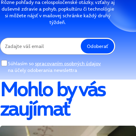
Rôzne pohľady na celospoločenské otázky, vzťahy aj
duševné zdravie a pohyb, popkultúru či technológie
si môžete nájsť v mailovej schránke každý druhý
týždeň.
Odoberať
Súhlasím so
spracovaním osobných údajov
na účely odoberania newslettra
Mohlo by vás
zaujímať