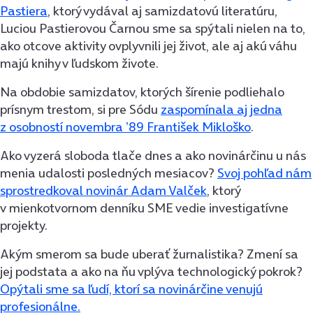
Pastiera
, ktorý vydával aj samizdatovú literatúru,
Luciou Pastierovou Čarnou sme sa spýtali nielen na to,
ako otcove aktivity ovplyvnili jej život, ale aj akú váhu
majú knihy v ľudskom živote.
Na obdobie samizdatov, ktorých šírenie podliehalo
prísnym trestom, si pre Sódu
zaspomínala aj jedna
z osobností novembra ʼ89 František Mikloško
.
Ako vyzerá sloboda tlače dnes a ako novinárčinu u nás
menia udalosti posledných mesiacov?
Svoj pohľad nám
sprostredkoval novinár Adam Valček
, ktorý
v mienkotvornom denníku SME vedie investigatívne
projekty.
Akým smerom sa bude uberať žurnalistika? Zmení sa
jej podstata a ako na ňu vplýva technologický pokrok?
Opýtali sme sa ľudí, ktorí sa novinárčine venujú
profesionálne.