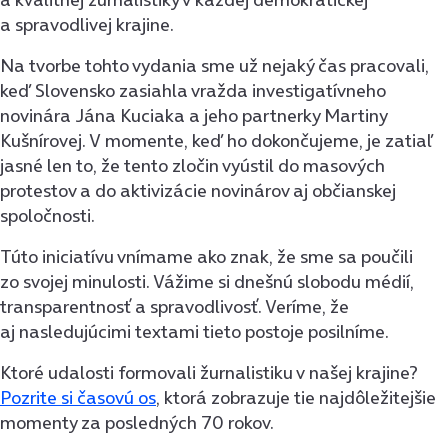
a spravodlivej krajine.
Na tvorbe tohto vydania sme už nejaký čas pracovali,
keď Slovensko zasiahla vražda investigatívneho
novinára Jána Kuciaka a jeho partnerky Martiny
Kušnírovej. V momente, keď ho dokončujeme, je zatiaľ
jasné len to, že tento zločin vyústil do masových
protestov a do aktivizácie novinárov aj občianskej
spoločnosti.
Túto iniciatívu vnímame ako znak, že sme sa poučili
zo svojej minulosti. Vážime si dnešnú slobodu médií,
transparentnosť a spravodlivosť. Veríme, že
aj nasledujúcimi textami tieto postoje posilníme.
Ktoré udalosti formovali žurnalistiku v našej krajine?
Pozrite si časovú os
, ktorá zobrazuje tie najdôležitejšie
momenty za posledných 70 rokov.