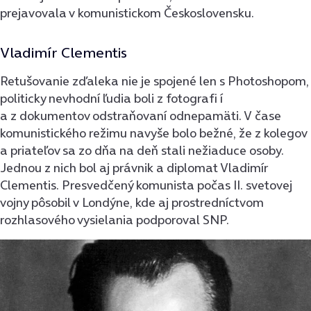
prejavovala v komunistickom Československu.
Vladimír Clementis
Retušovanie zďaleka nie je spojené len s Photoshopom,
politicky nevhodní ľudia boli z fotografi í
a z dokumentov odstraňovaní odnepamäti. V čase
komunistického režimu navyše bolo bežné, že z kolegov
a priateľov sa zo dňa na deň stali nežiaduce osoby.
Jednou z nich bol aj právnik a diplomat Vladimír
Clementis. Presvedčený komunista počas II. svetovej
vojny pôsobil v Londýne, kde aj prostredníctvom
rozhlasového vysielania podporoval SNP.